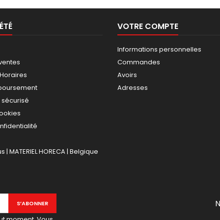
ÉTÉ
VOTRE COMPTE
Informations personnelles
ventes
Commandes
 Horaires
Avoirs
mboursement
Adresses
 sécurisé
cookies
nfidentialité
 | MATERIEL HORECA | Belgique
N
out moment. Vous