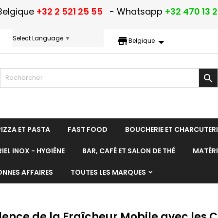
Belgique
+32 2 521 25 55
- Whatsapp
+32 470 13 
Select Language
▼
storefront
Belgique

PIZZA ET PASTA
FAST FOOD
BOUCHERIE ET CHARCUTERI
IEL INOX - HYGIÈNE
BAR, CAFÉ ET SALON DE THÉ
MATÉRI
ONNES AFFAIRES
TOUTES LES MARQUES
llence de la Fraîcheur Mobile avec les 