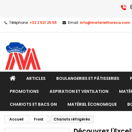
Téléphone:
+32 2 521 25 55
Email:
info@materielhoreca.com
ARTICLES
BOULANGERIES ET PÂTISSERIES
PROMOTIONS
ASPIRATION ET VENTILATION
MATÉR
CHARIOTS ET BACS GN
MATÉRIEL ÉCONOMIQUE
B
Accueil
Froid
Chariots réfrigérés
Découvrez l'Exce