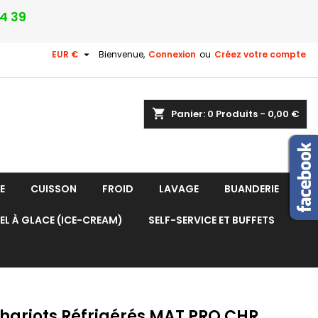
24 39

EUR €
Bienvenue,
Connexion
ou
Créez votre compte
shopping_cart
Panier:
0
Produits - 0,00 €
E
CUISSON
FROID
LAVAGE
BUANDERIE
EL À GLACE (ICE-CREAM)
SELF-SERVICE ET BUFFETS
Chariots Réfrigérés MAT PRO CHR