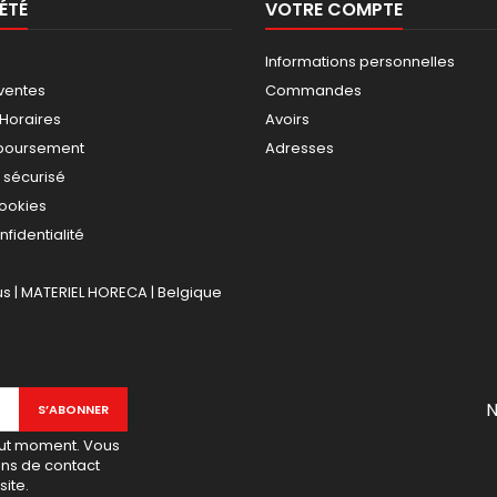
ÉTÉ
VOTRE COMPTE
Informations personnelles
ventes
Commandes
 Horaires
Avoirs
mboursement
Adresses
 sécurisé
cookies
nfidentialité
 | MATERIEL HORECA | Belgique
N
out moment. Vous
ons de contact
site.