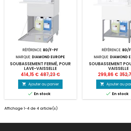
RÉFÉRENCE:
BD/F-PF
RÉFÉRENCE:
BD/F
MARQUE:
DIAMOND EUROPE
MARQUE:
DIAMOND 
SOUBASSEMENT FERMÉ, POUR
SOUBASSEMENT POU
LAVE-VAISSELLE
VAISSELLE
Prix
Prix
Prix
Prix
414,15 €
487,23 €
299,86 €
352,
de
de
Ajouter au panier
Ajouter au pa


base
base


En stock
En stock
Affichage 1-4 de 4 article(s)