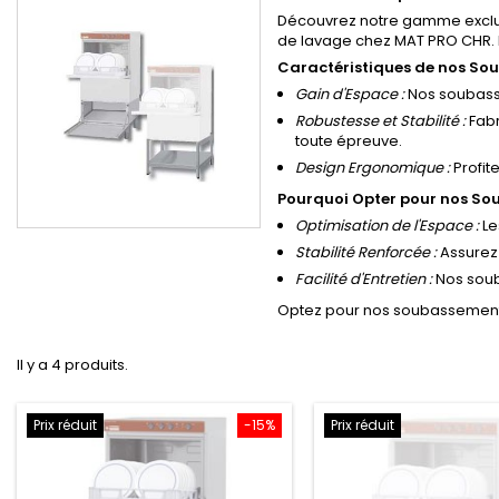
Découvrez notre gamme exclusi
de lavage chez MAT PRO CHR. N
Caractéristiques de nos Sou
Gain d'Espace :
Nos soubasse
Robustesse et Stabilité :
Fabr
toute épreuve.
Design Ergonomique :
Profit
Pourquoi Opter pour nos So
Optimisation de l'Espace :
Le
Stabilité Renforcée :
Assurez 
Facilité d'Entretien :
Nos souba
Optez pour nos soubassements 
Il y a 4 produits.
Prix réduit
-15%
Prix réduit