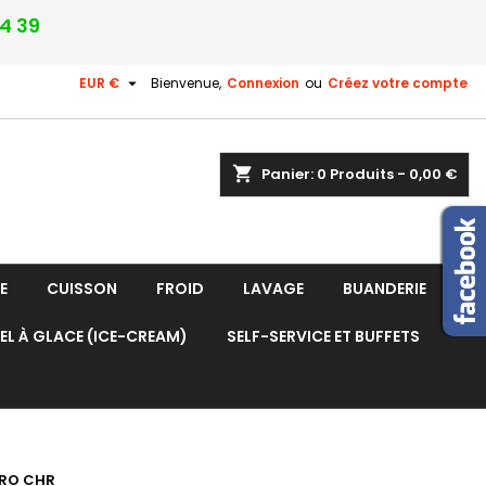
24 39

EUR €
Bienvenue,
Connexion
ou
Créez votre compte
shopping_cart
Panier:
0
Produits - 0,00 €
E
CUISSON
FROID
LAVAGE
BUANDERIE
EL À GLACE (ICE-CREAM)
SELF-SERVICE ET BUFFETS
 PRO CHR