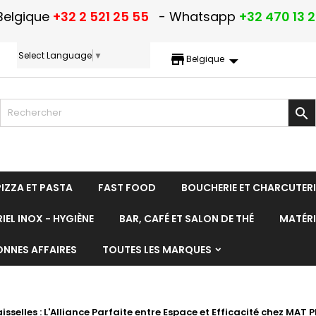
Belgique
+32 2 521 25 55
- Whatsapp
+32 470 13 
Select Language
▼
storefront
Belgique

PIZZA ET PASTA
FAST FOOD
BOUCHERIE ET CHARCUTERI
IEL INOX - HYGIÈNE
BAR, CAFÉ ET SALON DE THÉ
MATÉRI
ONNES AFFAIRES
TOUTES LES MARQUES
elles : L'Alliance Parfaite entre Espace et Efficacité chez MAT