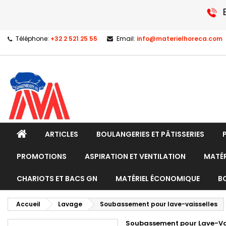
Téléphone:
+32 2 521 25 55
Email:
info@materielhoreca.com
ARTICLES
BOULANGERIES ET PÂTISSERIES
PROMOTIONS
ASPIRATION ET VENTILATION
MATÉR
CHARIOTS ET BACS GN
MATÉRIEL ÉCONOMIQUE
B
Accueil
Lavage
Soubassement pour lave-vaisselles
Soubassement pour Lave-Vaiss