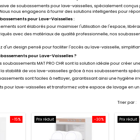
ve de soubassements pour lave-vaisselles, spécialement conçus pou
ous nous engageons à fournir des solutions intelligentes pour répon
bassements pour Lave-Vaisselles :
ments sont élaborés pour maximiser l'utilisation de l'espace, libéra
iqués avec des matériaux de qualité professionnelle, nos soubasseme
ez d'un design pensé pour faciliter l'accès au lave-vaisselle, simplifi
ubassements pour Lave-Vaisselles ?
s soubassements MAT PRO CHR sont la solution idéale pour créer un
la stabilité de vos lave-vaisselles grâce à nos soubassements spéc
ssements sont faciles à nettoyer, garantissant ainsi une hygiène ir
pour lave-vaisselles et transformez votre espace de lavage en un 
Trier par :
-15%
Prix réduit
-30%
Prix réduit