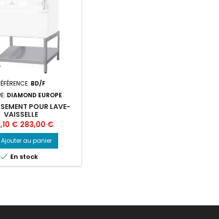
ÉFÉRENCE:
BD/F
E:
DIAMOND EUROPE
SEMENT POUR LAVE-
VAISSELLE
Prix
,10 €
283,00 €
de
Ajouter au panier
base

En stock