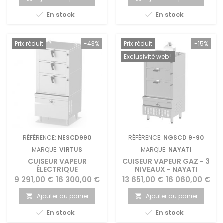
base
base


En stock
En stock
Prix réduit
-43%
Prix réduit
-15%
Exclusivité web !
RÉFÉRENCE:
NESCD990
RÉFÉRENCE:
NGSCD 9-90
MARQUE:
VIRTUS
MARQUE:
NAYATI
CUISEUR VAPEUR
CUISEUR VAPEUR GAZ - 3
ÉLECTRIQUE
NIVEAUX - NAYATI
PROFESSIONNEL AVEC
Prix
Prix
Prix
Prix
9 291,00 €
16 300,00 €
13 651,00 €
16 060,00 €
VENTILATEUR À TROIS
de
de
PONTS
Ajouter au panier
Ajouter au panier


base
base


En stock
En stock