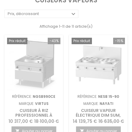
CUISEURS VAPEURS

Prix, décroissant
Affichage 1-11 de 11 article(s)
Prix réduit
-43%
Prix réduit
-15%
RÉFÉRENCE:
NGSB990CE
RÉFÉRENCE:
NESB 15-90
MARQUE:
VIRTUS
MARQUE:
NAYATI
CUISEUR À RIZ
CUISEUR VAPEUR
PROFESSIONNEL À
ÉLECTRIQUE DIM SUM,
VAPEUR ÉLECTRIQUE ET
NAYATI
Prix
Prix
Prix
Prix
10 317,00 €
18 100,00 €
14 139,75 €
16 635,00 €
GAZ AVEC KIT DIM-SUM
de
de
Ajouter au panier
Ajouter au panier

