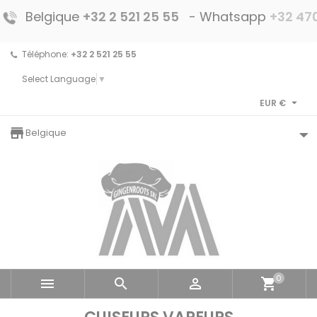
Belgique
+32 2 521 25 55
- Whatsapp
+32 470
Téléphone:
+32 2 521 25 55
Select Language
▼

EUR €
storefront
Belgique
0



shopping_cart