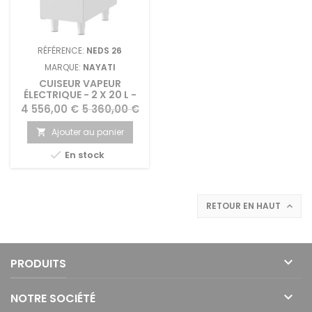
RÉFÉRENCE:
NEDS 26
MARQUE:
NAYATI
CUISEUR VAPEUR
ÉLECTRIQUE - 2 X 20 L -
NAYATI
Prix
Prix
4 556,00 €
5 360,00 €
de
Ajouter au panier

base

En stock
RETOUR EN HAUT


PRODUITS

NOTRE SOCIÉTÉ