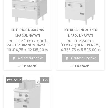
RÉFÉRENCE:
NESB 9-90
RÉFÉRENCE:
NEDS 6-75
MARQUE:
NAYATI
MARQUE:
NAYATI
CUISEUR ÉLECTRIQUE À
CUISEUR VAPEUR
VAPEUR DIM SUM NAYATI
ÉLECTRIQUE NEDS 6-75,
NAYATI
Prix
Prix
Prix
Prix
10 314,75 €
12 135,00 €
4 755,75 €
5 595,00 €
de
de
Ajouter au panier
Ajouter au panier


base
base


En stock
En stock
Prix réduit
-15%