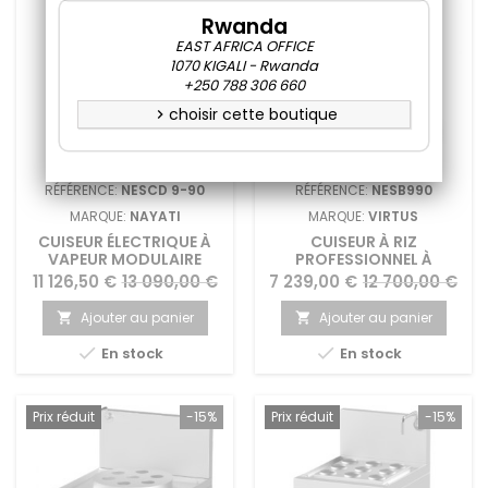
Rwanda
EAST AFRICA OFFICE
1070 KIGALI - Rwanda
+250 788 306 660
choisir cette boutique
chevron_right
RÉFÉRENCE:
NESCD 9-90
RÉFÉRENCE:
NESB990
MARQUE:
NAYATI
MARQUE:
VIRTUS
CUISEUR ÉLECTRIQUE À
CUISEUR À RIZ
VAPEUR MODULAIRE
PROFESSIONNEL À
NAYATI
VAPEUR AVEC KIT DIM-
Prix
Prix
Prix
Prix
11 126,50 €
13 090,00 €
7 239,00 €
12 700,00 €
SUM
de
de
Ajouter au panier
Ajouter au panier


base
base


En stock
En stock
Prix réduit
-15%
Prix réduit
-15%