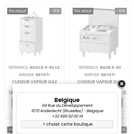
Prix réduit
-15%
Prix réduit
-15%
RÉFÉRENCE:
NGSCD 9-90 CE
RÉFÉRENCE:
NGSB 9-90
MARQUE:
NAYATI
MARQUE:
NAYATI
CUISEUR VAPEUR GAZ
CUISEUR VAPEUR GAZ
NAYATI
DIM SUM NAYATI
Prix
Prix
Prix
Prix
13 251,50 €
15 590,00 €
12 320,75 €
14 495,00 €
Belgique
de
de
Ajouter au panier
Ajouter au panier


64 Rue du Développement
base
base
1070 Anderlecht (Bruxelles) - Belgique


En stock
En stock
+32 499 92 00 14
choisir cette boutique
chevron_right
Prix réduit
-15%
Prix réduit
-43%