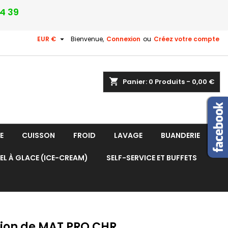
24 39

EUR €
Bienvenue,
Connexion
ou
Créez votre compte
shopping_cart
Panier:
0
Produits - 0,00 €
E
CUISSON
FROID
LAVAGE
BUANDERIE
EL À GLACE (ICE-CREAM)
SELF-SERVICE ET BUFFETS
tion de MAT PRO CHR