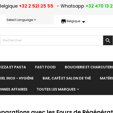
Belgique
+32 2 521 25 55
- Whatsapp
+32 470 13 
Select Language
▼
storefront
Belgique

PIZZA ET PASTA
FAST FOOD
BOUCHERIE ET CHARCUTERI
IEL INOX - HYGIÈNE
BAR, CAFÉ ET SALON DE THÉ
MATÉRI
ONNES AFFAIRES
TOUTES LES MARQUES
éparations avec les Fours de Régénéra