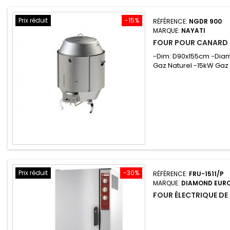
Prix réduit
-15%
RÉFÉRENCE:
NGDR 900
MARQUE:
NAYATI
FOUR POUR CANARD 
-Dim: D90x155cm -Diam
Gaz Naturel -15kW Gaz 
Prix réduit
-30%
RÉFÉRENCE:
FRU-1511/P
MARQUE:
DIAMOND EUR
FOUR ÉLECTRIQUE DE 