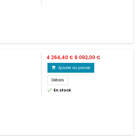
Prix
Prix
4 264,40 €
6 092,00 €
de
Ajouter au panier

base
Détails

En stock