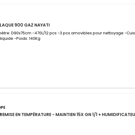
LAQUE 900 GAZ NAYATI
ètre: D90x75cm -470L/12 pcs -3 pcs amovibles pour nettoyage -Cui
liquide -Poids: 140Kg
OPE
REMISE EN TEMPÉRATURE - MAINTIEN 15X GN 1/1 + HUMIDIFICATE