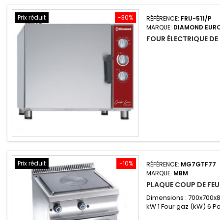
Prix réduit
-30%
RÉFÉRENCE:
FRU-511/P
MARQUE:
DIAMOND EUR
FOUR ÉLECTRIQUE DE 
Prix réduit
-10%
RÉFÉRENCE:
MG7GTF77
MARQUE:
MBM
PLAQUE COUP DE FEU
Dimensions : 700x700x
kW 1 Four gaz (kW) 6 P