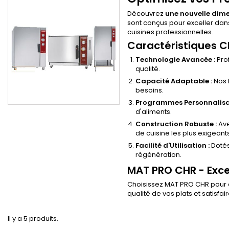
Découvrez
une nouvelle dime
sont conçus pour exceller dan
cuisines professionnelles.
Caractéristiques C
Technologie Avancée :
Prof
qualité.
Capacité Adaptable :
Nos 
besoins.
Programmes Personnalisab
d'aliments.
Construction Robuste :
Ave
de cuisine les plus exigeants
Facilité d'Utilisation :
Dotés
régénération.
MAT PRO CHR - Exce
Choisissez MAT PRO CHR pour él
qualité de vos plats et satisfai
Il y a 5 produits.