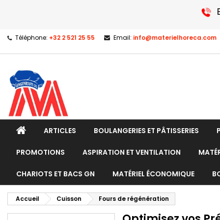
Téléphone:
+32 2 521 25 55
Email:
info@materielhoreca.com
ARTICLES
BOULANGERIES ET PÂTISSERIES
PROMOTIONS
ASPIRATION ET VENTILATION
MATÉR
CHARIOTS ET BACS GN
MATÉRIEL ÉCONOMIQUE
B
Accueil
Cuisson
Fours de régénération
Optimisez vos Pr