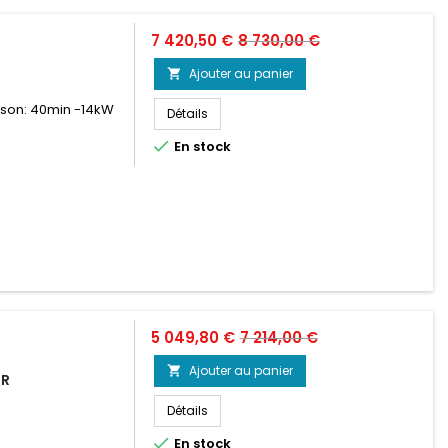
Prix
Prix
7 420,50 €
8 730,00 €
de
Ajouter au panier

base
sson: 40min -14kW
Détails

En stock
Prix
Prix
5 049,80 €
7 214,00 €
de
Ajouter au panier

UR
base
Détails

En stock