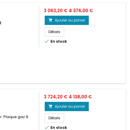
Prix
Prix
3 063,20 €
4 376,00 €
de
Ajouter au panier

R
base
Détails

En stock
Prix
Prix
3 724,20 €
4 138,00 €
de
Ajouter au panier

base
r. Plaque gaz 9
Détails

En stock