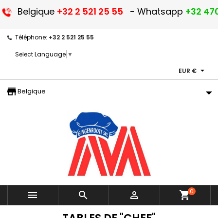
Belgique
+32 2 521 25 55
- Whatsapp
+32 470
Téléphone:
+32 2 521 25 55
Select Language
▼

EUR €
storefront
Belgique
0



shopping_cart