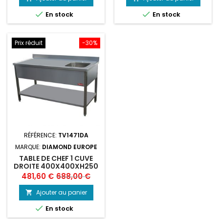
base
base


En stock
En stock
Prix réduit
-30%
RÉFÉRENCE:
TV1471DA
MARQUE:
DIAMOND EUROPE
TABLE DE CHEF 1 CUVE
DROITE 400X400XH250
Prix
Prix
481,60 €
688,00 €
de
Ajouter au panier

base

En stock