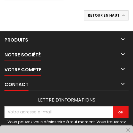
RETOUR EN HAUT


PRODUITS

NOTRE SOCIÉTÉ

VOTRE COMPTE

CONTACT
LETTRE D'INFORMATIONS
Vous pouvez vous désinscrire à tout moment. Vous trouverez
pour cela nos informations de contact dans les conditions
d'utilisation du site.