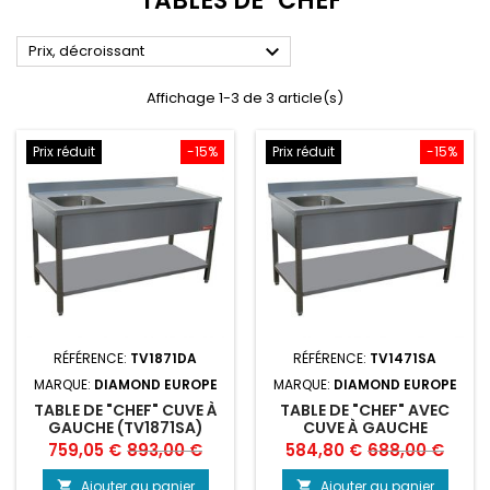
TABLES DE "CHEF"

Prix, décroissant
Affichage 1-3 de 3 article(s)
Prix réduit
-15%
Prix réduit
-15%
RÉFÉRENCE:
TV1871DA
RÉFÉRENCE:
TV1471SA
MARQUE:
DIAMOND EUROPE
MARQUE:
DIAMOND EUROPE
TABLE DE "CHEF" CUVE À
TABLE DE "CHEF" AVEC
GAUCHE (TV1871SA)
CUVE À GAUCHE
Prix
Prix
Prix
Prix
759,05 €
893,00 €
584,80 €
688,00 €
de
de
Ajouter au panier
Ajouter au panier

