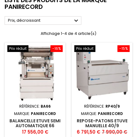
PANIRECORD

Prix, décroissant
Affichage 1-4 de 4 article(s)
Prix réduit
-16%
Prix réduit
-15%
RÉFÉRENCE:
BA66
RÉFÉRENCE:
RP40/9
MARQUE:
PANIRECORD
MARQUE:
PANIRECORD
BALANCELLE ETUVE SEMI
REPOSE-PATONS ETUVE
AUTOMATIQUE 66
MANUELLE 40/9
BALLANCELLES
PANIRECORD
Prix
Prix
Prix
Prix
17 556,00 €
6 791,50 €
7 990,00 €
PANIRECORD