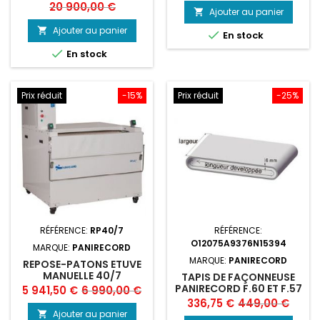
de
de
20 900,00 €
Ajouter au panier

base
base
Ajouter au panier


En stock

En stock
Prix réduit
-15%
Prix réduit
-25%
RÉFÉRENCE:
RP40/7
RÉFÉRENCE:
O12075A9376N15394
MARQUE:
PANIRECORD
MARQUE:
PANIRECORD
REPOSE-PATONS ETUVE
MANUELLE 40/7
TAPIS DE FAÇONNEUSE
PANIRECORD
PANIRECORD F.60 ET F.57
Prix
Prix
5 941,50 €
6 990,00 €
Prix
Prix
336,75 €
449,00 €
de
Ajouter au panier
