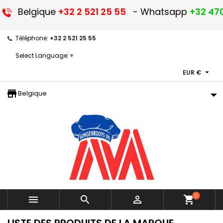
Belgique
+32 2 521 25 55
- Whatsapp
+32 470
Téléphone:
+32 2 521 25 55
Select Language
▼

EUR €
storefront
Belgique
0



shopping_cart
LISTE DES PRODUITS DE LA MARQUE