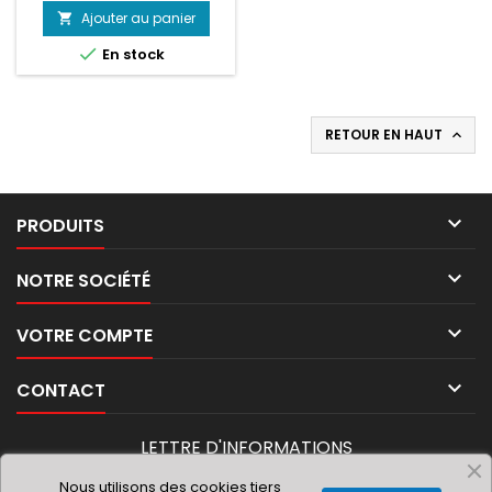
MÉCANIQUE 1
Ajouter au panier

MAGNÉTRON

En stock
RETOUR EN HAUT


PRODUITS

NOTRE SOCIÉTÉ

VOTRE COMPTE

CONTACT
LETTRE D'INFORMATIONS
Nous utilisons des cookies tiers