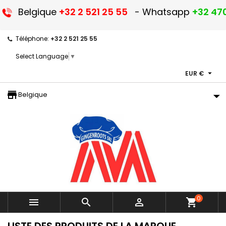
Belgique
+32 2 521 25 55
- Whatsapp
+32 470
Téléphone:
+32 2 521 25 55
Select Language
▼

EUR €
storefront
Belgique
0



shopping_cart
LISTE DES PRODUITS DE LA MARQUE