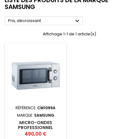
SAMSUNG

Prix, décroissant
Affichage 1-1 de 1 article(s)
RÉFÉRENCE:
CM1099A
MARQUE:
SAMSUNG
MICRO-ONDES
PROFESSIONNEL
SAMSUNG CM1099 -
Prix
490,00 €
PUISSANT 1080W,