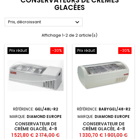
CONSERVATEURS DE CRÈMES
GLACÉES

Prix, décroissant
Affichage 1-2 de 2 article(s)
Prix réduit
-30%
Prix réduit
-30%
RÉFÉRENCE:
GEL/48L-R2
RÉFÉRENCE:
BABYGEL/48-R2
MARQUE:
DIAMOND EUROPE
MARQUE:
DIAMOND EUROPE
CONSERVATEUR DE
CONSERVATEUR DE
CRÈME GLACÉE, 4-8
CRÈME GLACÉE, 4-8
GOÛTS "WHITE"
GOÛTS "WHITE"
Prix
Prix
Prix
Prix
1 521,80 €
2 174,00 €
1 330,70 €
1 901,00 €