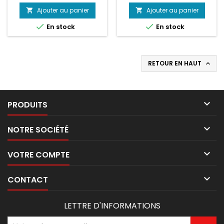
de
de
Ajouter au panier
Ajouter au panier


base
base


En stock
En stock
RETOUR EN HAUT


PRODUITS

NOTRE SOCIÉTÉ

VOTRE COMPTE

CONTACT
LETTRE D'INFORMATIONS