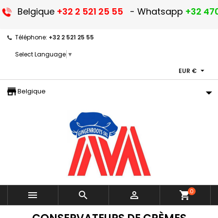
Belgique
+32 2 521 25 55
- Whatsapp
+32 470
Téléphone:
+32 2 521 25 55
Select Language
▼

EUR €
storefront
Belgique
0



shopping_cart