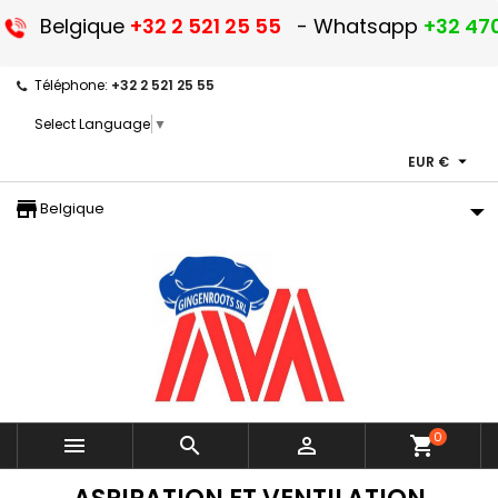
Belgique
+32 2 521 25 55
- Whatsapp
+32 470
Téléphone:
+32 2 521 25 55
Select Language
▼

EUR €
storefront
Belgique
0



shopping_cart