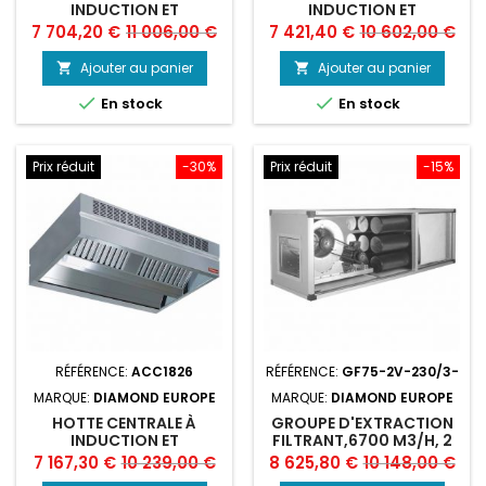
INDUCTION ET
INDUCTION ET
COMPENSATION
COMPENSATION
Prix
Prix
Prix
Prix
7 704,20 €
11 006,00 €
7 421,40 €
10 602,00 €
"AMBIANCE"
"AMBIANCE"
de
de
Ajouter au panier
Ajouter au panier


base
base


En stock
En stock
Prix réduit
-30%
Prix réduit
-15%
RÉFÉRENCE:
ACC1826
RÉFÉRENCE:
GF75-2V-230/3-
MARQUE:
DIAMOND EUROPE
MARQUE:
DIAMOND EUROPE
HOTTE CENTRALE À
GROUPE D'EXTRACTION
INDUCTION ET
FILTRANT,6700 M3/H, 2
COMPENSATION
VITESSES
Prix
Prix
Prix
Prix
7 167,30 €
10 239,00 €
8 625,80 €
10 148,00 €
"AMBIANCE"