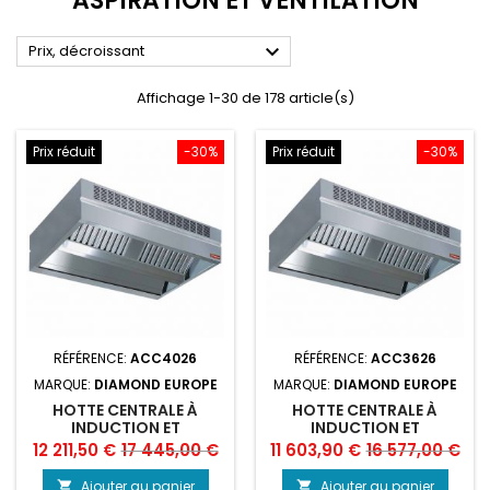
ASPIRATION ET VENTILATION

Prix, décroissant
Affichage 1-30 de 178 article(s)
Prix réduit
-30%
Prix réduit
-30%
RÉFÉRENCE:
ACC4026
RÉFÉRENCE:
ACC3626
MARQUE:
DIAMOND EUROPE
MARQUE:
DIAMOND EUROPE
HOTTE CENTRALE À
HOTTE CENTRALE À
INDUCTION ET
INDUCTION ET
COMPENSATION
COMPENSATION
Prix
Prix
Prix
Prix
12 211,50 €
17 445,00 €
11 603,90 €
16 577,00 €
"AMBIANCE"
"AMBIANCE"
de
de
Ajouter au panier
Ajouter au panier

