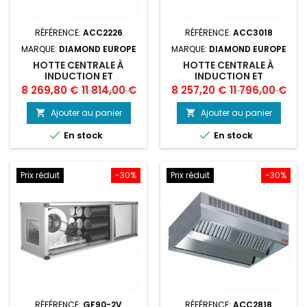
RÉFÉRENCE:
ACC2226
RÉFÉRENCE:
ACC3018
MARQUE:
DIAMOND EUROPE
MARQUE:
DIAMOND EUROPE
HOTTE CENTRALE À
HOTTE CENTRALE À
INDUCTION ET
INDUCTION ET
COMPENSATION
COMPENSATION
Prix
Prix
Prix
Prix
8 269,80 €
11 814,00 €
8 257,20 €
11 796,00 €
"AMBIANCE"
"AMBIANCE"
de
de
Ajouter au panier
Ajouter au panier


base
base


En stock
En stock
Prix réduit
-30%
Prix réduit
-30%
RÉFÉRENCE:
GF90-2V
RÉFÉRENCE:
ACC2818