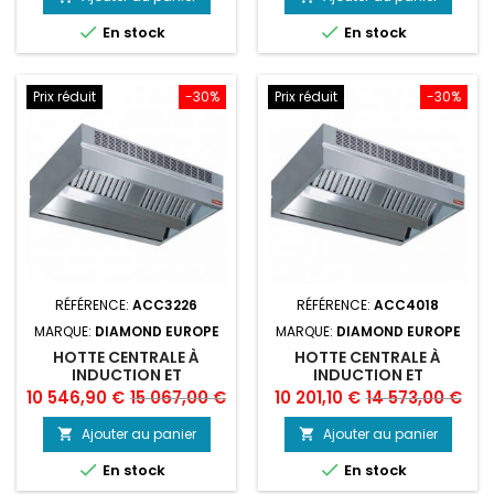
base
base


En stock
En stock
Prix réduit
-30%
Prix réduit
-30%
RÉFÉRENCE:
ACC3226
RÉFÉRENCE:
ACC4018
MARQUE:
DIAMOND EUROPE
MARQUE:
DIAMOND EUROPE
HOTTE CENTRALE À
HOTTE CENTRALE À
INDUCTION ET
INDUCTION ET
COMPENSATION
COMPENSATION
Prix
Prix
Prix
Prix
10 546,90 €
15 067,00 €
10 201,10 €
14 573,00 €
"AMBIANCE"
"AMBIANCE"
de
de
Ajouter au panier
Ajouter au panier


base
base


En stock
En stock