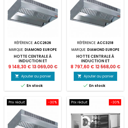
RÉFÉRENCE:
ACC2626
RÉFÉRENCE:
ACC3218
MARQUE:
DIAMOND EUROPE
MARQUE:
DIAMOND EUROPE
HOTTE CENTRALE À
HOTTE CENTRALE À
INDUCTION ET
INDUCTION ET
COMPENSATION
COMPENSATION
Prix
Prix
Prix
Prix
9 148,30 €
13 069,00 €
8 797,60 €
12 568,00 €
"AMBIANCE"
"AMBIANCE"
de
de
Ajouter au panier
Ajouter au panier


base
base


En stock
En stock
Prix réduit
-30%
Prix réduit
-30%