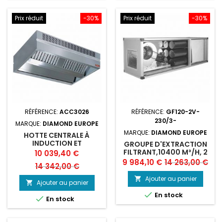
Prix réduit
-30%
Prix réduit
-30%
RÉFÉRENCE:
ACC3026
RÉFÉRENCE:
GF120-2V-
230/3-
MARQUE:
DIAMOND EUROPE
MARQUE:
DIAMOND EUROPE
HOTTE CENTRALE À
INDUCTION ET
GROUPE D'EXTRACTION
COMPENSATION
FILTRANT,10400 M³/H, 2
Prix
Prix
10 039,40 €
"AMBIANCE"
VITESSES
Prix
Prix
9 984,10 €
14 263,00 €
de
14 342,00 €
de
base
Ajouter au panier

Ajouter au panier

base

En stock

En stock