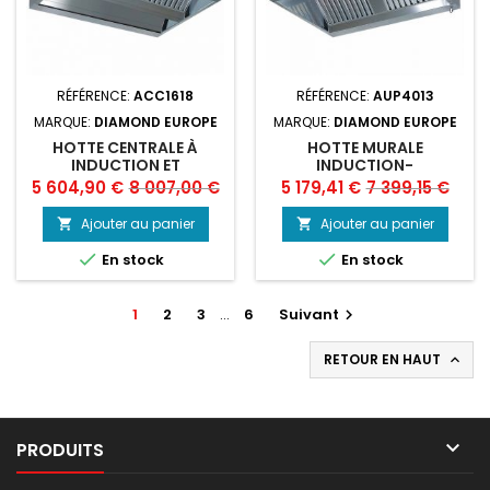
RÉFÉRENCE:
ACC1618
RÉFÉRENCE:
AUP4013
MARQUE:
DIAMOND EUROPE
MARQUE:
DIAMOND EUROPE
HOTTE CENTRALE À
HOTTE MURALE
INDUCTION ET
INDUCTION-
COMPENSATION
COMPENSATION
Prix
Prix
Prix
Prix
5 604,90 €
8 007,00 €
5 179,41 €
7 399,15 €
"AMBIANCE"
de
de
Ajouter au panier
Ajouter au panier


base
base


En stock
En stock
1
2
3
…
6
Suivant

RETOUR EN HAUT


PRODUITS