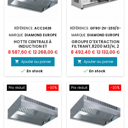
RÉFÉRENCE:
ACC2426
RÉFÉRENCE:
GF90-2V-230/3-
MARQUE:
DIAMOND EUROPE
MARQUE:
DIAMOND EUROPE
HOTTE CENTRALE À
GROUPE D'EXTRACTION
INDUCTION ET
FILTRANT,8200 M3/H, 2
COMPENSATION
VITESSES
Prix
Prix
Prix
Prix
8 587,60 €
12 268,00 €
8 492,40 €
12 132,00 €
"AMBIANCE"
de
de
Ajouter au panier
Ajouter au panier


base
base


En stock
En stock
Prix réduit
-30%
Prix réduit
-30%