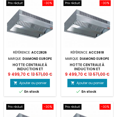
Prix réduit
-30%
Prix réduit
-30%
RÉFÉRENCE:
ACC2826
RÉFÉRENCE:
ACC3618
MARQUE:
DIAMOND EUROPE
MARQUE:
DIAMOND EUROPE
HOTTE CENTRALE À
HOTTE CENTRALE À
INDUCTION ET
INDUCTION ET
COMPENSATION
COMPENSATION
Prix
Prix
Prix
Prix
9 499,70 €
13 571,00 €
9 499,70 €
13 571,00 €
"AMBIANCE"
"AMBIANCE"
de
de
Ajouter au panier
Ajouter au panier


base
base


En stock
En stock
Prix réduit
-30%
Prix réduit
-30%