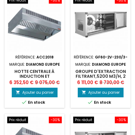
Prix réduit
-30%
Prix réduit
-30%
RÉFÉRENCE:
ACC2018
RÉFÉRENCE:
GF60-2V-230/3-
MARQUE:
DIAMOND EUROPE
MARQUE:
DIAMOND EUROPE
HOTTE CENTRALE À
GROUPE D'EXTRACTION
INDUCTION ET
FILTRANT,5200 M3/H, 2
COMPENSATION
VITESSES
Prix
Prix
Prix
Prix
6 352,50 €
9 075,00 €
6 111,00 €
8 730,00 €
"AMBIANCE"
de
de
Ajouter au panier
Ajouter au panier


base
base


En stock
En stock
Prix réduit
-30%
Prix réduit
-30%