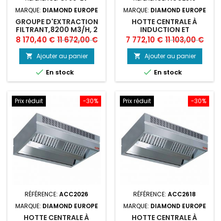
MARQUE:
DIAMOND EUROPE
MARQUE:
DIAMOND EUROPE
GROUPE D'EXTRACTION
HOTTE CENTRALE À
FILTRANT,8200 M3/H, 2
INDUCTION ET
VITESSES
COMPENSATION
Prix
Prix
Prix
Prix
8 170,40 €
11 672,00 €
7 772,10 €
11 103,00 €
"AMBIANCE"
de
de
Ajouter au panier
Ajouter au panier


base
base


En stock
En stock
Prix réduit
-30%
Prix réduit
-30%
RÉFÉRENCE:
ACC2026
RÉFÉRENCE:
ACC2618
MARQUE:
DIAMOND EUROPE
MARQUE:
DIAMOND EUROPE
HOTTE CENTRALE À
HOTTE CENTRALE À