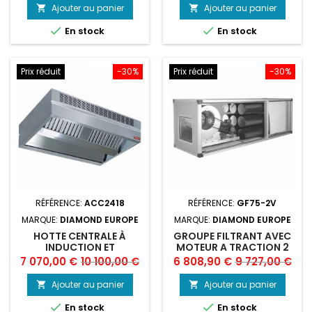
de
de
Ajouter au panier
Ajouter au panier


base
base


En stock
En stock
Prix réduit
-30%
Prix réduit
-30%
RÉFÉRENCE:
ACC2418
RÉFÉRENCE:
GF75-2V
MARQUE:
DIAMOND EUROPE
MARQUE:
DIAMOND EUROPE
HOTTE CENTRALE À
GROUPE FILTRANT AVEC
INDUCTION ET
MOTEUR A TRACTION 2
COMPENSATION
VIT
Prix
Prix
Prix
Prix
7 070,00 €
10 100,00 €
6 808,90 €
9 727,00 €
"AMBIANCE"
de
de
Ajouter au panier
Ajouter au panier


base
base


En stock
En stock