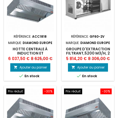
RÉFÉRENCE:
ACC1818
RÉFÉRENCE:
GF60-2V
MARQUE:
DIAMOND EUROPE
MARQUE:
DIAMOND EUROPE
HOTTE CENTRALE À
GROUPE D'EXTRACTION
INDUCTION ET
FILTRANT,5200 M3/H, 2
COMPENSATION
VITESSES
Prix
Prix
Prix
Prix
6 037,50 €
8 625,00 €
5 814,20 €
8 306,00 €
"AMBIANCE"
de
de
Ajouter au panier
Ajouter au panier


base
base


En stock
En stock
Prix réduit
-30%
Prix réduit
-30%