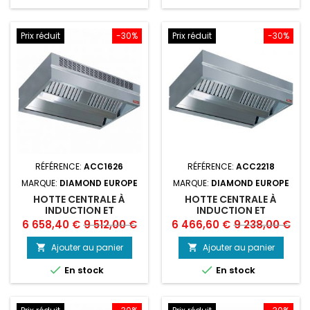
Prix réduit
-30%
Prix réduit
-30%
RÉFÉRENCE:
ACC1626
RÉFÉRENCE:
ACC2218
MARQUE:
DIAMOND EUROPE
MARQUE:
DIAMOND EUROPE
HOTTE CENTRALE À
HOTTE CENTRALE À
INDUCTION ET
INDUCTION ET
COMPENSATION
COMPENSATION
Prix
Prix
Prix
Prix
6 658,40 €
9 512,00 €
6 466,60 €
9 238,00 €
"AMBIANCE"
"AMBIANCE"
de
de
Ajouter au panier
Ajouter au panier


base
base


En stock
En stock