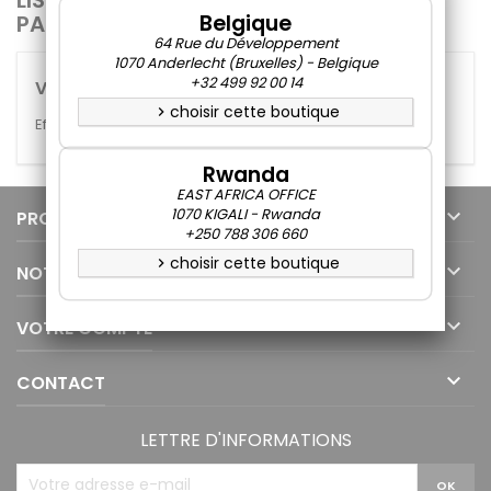
PASTALINE
Belgique
64 Rue du Développement
1070 Anderlecht (Bruxelles) - Belgique
+32 499 92 00 14
Veuillez nous excuser pour le désagrément.
choisir cette boutique
chevron_right
Effectuez une nouvelle recherche
Rwanda
EAST AFRICA OFFICE

1070 KIGALI - Rwanda
PRODUITS
+250 788 306 660
choisir cette boutique
chevron_right

NOTRE SOCIÉTÉ

VOTRE COMPTE

CONTACT
LETTRE D'INFORMATIONS