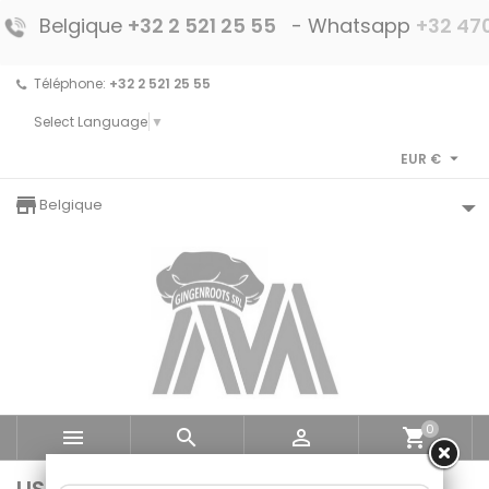
Belgique
+32 2 521 25 55
- Whatsapp
+32 470
Téléphone:
+32 2 521 25 55
Select Language
▼

EUR €
storefront
Belgique
0



shopping_cart
LISTE DES PRODUITS DE LA MARQUE