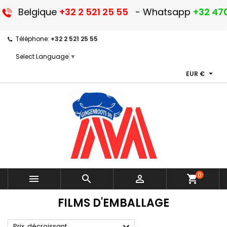
Belgique
+32 2 521 25 55
- Whatsapp
+32 470
Téléphone:
+32 2 521 25 55
Select Language
▼

EUR €
0



shopping_cart
FILMS D'EMBALLAGE

Prix, décroissant