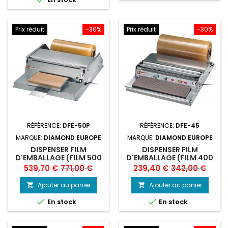
Prix réduit
-30%
Prix réduit
-30%
RÉFÉRENCE:
DFE-50P
RÉFÉRENCE:
DFE-45
MARQUE:
DIAMOND EUROPE
MARQUE:
DIAMOND EUROPE
DISPENSER FILM
DISPENSER FILM
D'EMBALLAGE (FILM 500
D'EMBALLAGE (FILM 400
MM)
MM)
Prix
Prix
Prix
Prix
539,70 €
771,00 €
239,40 €
342,00 €
de
de
Ajouter au panier
Ajouter au panier


base
base


En stock
En stock