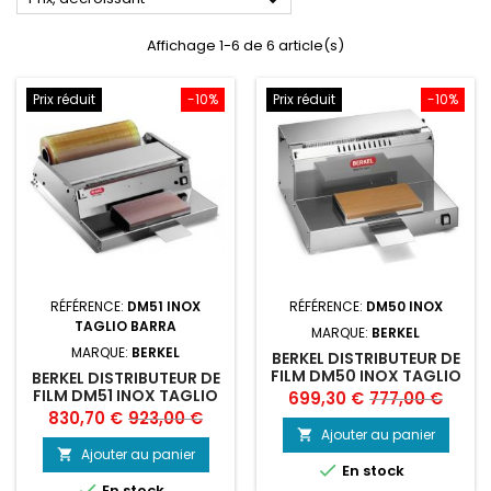
Affichage 1-6 de 6 article(s)
Prix réduit
-10%
Prix réduit
-10%
RÉFÉRENCE:
DM51 INOX
RÉFÉRENCE:
DM50 INOX
TAGLIO BARRA
MARQUE:
BERKEL
MARQUE:
BERKEL
BERKEL DISTRIBUTEUR DE
FILM DM50 INOX TAGLIO
BERKEL DISTRIBUTEUR DE
FILO
FILM DM51 INOX TAGLIO
Prix
Prix
699,30 €
777,00 €
BARRA
Prix
Prix
830,70 €
923,00 €
de
Ajouter au panier

de
base
Ajouter au panier


En stock
base

En stock