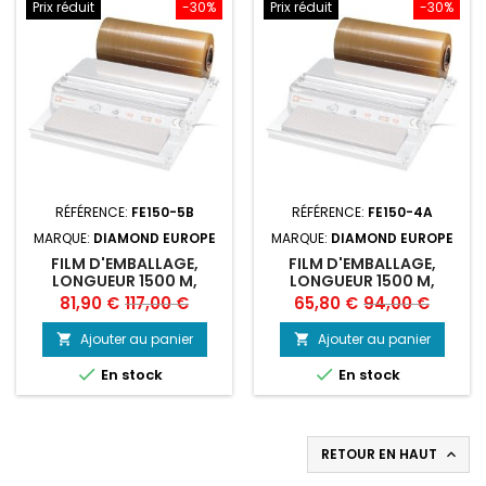
Prix réduit
-30%
Prix réduit
-30%
RÉFÉRENCE:
FE150-5B
RÉFÉRENCE:
FE150-4A
MARQUE:
DIAMOND EUROPE
MARQUE:
DIAMOND EUROPE
FILM D'EMBALLAGE,
FILM D'EMBALLAGE,
LONGUEUR 1500 M,
LONGUEUR 1500 M,
LARGEUR 500 MM
LARGEUR 400 MM
Prix
Prix
Prix
Prix
81,90 €
117,00 €
65,80 €
94,00 €
de
de
Ajouter au panier
Ajouter au panier


base
base


En stock
En stock
RETOUR EN HAUT
