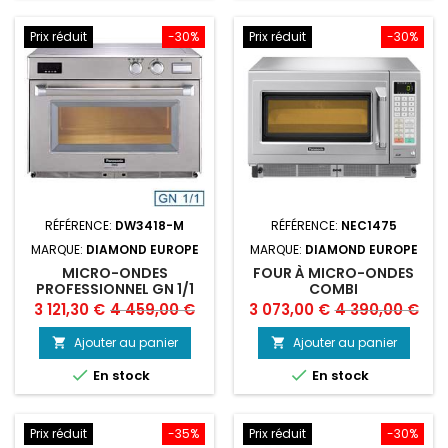
Prix réduit
-30%
Prix réduit
-30%
RÉFÉRENCE:
DW3418-M
RÉFÉRENCE:
NEC1475
MARQUE:
DIAMOND EUROPE
MARQUE:
DIAMOND EUROPE
MICRO-ONDES
FOUR À MICRO-ONDES
PROFESSIONNEL GN 1/1
COMBI
1800 W, INOX
Prix
Prix
Prix
Prix
3 121,30 €
4 459,00 €
3 073,00 €
4 390,00 €
de
de
Ajouter au panier
Ajouter au panier


base
base


En stock
En stock
Prix réduit
-35%
Prix réduit
-30%