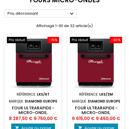
FOURS MICRO-ONDES

Prix, décroissant
Affichage 1-30 de 32 article(s)
Prix réduit
-15%
Prix réduit
-30%
RÉFÉRENCE:
LKS/6T
RÉFÉRENCE:
LKS/3M
MARQUE:
DIAMOND EUROPE
MARQUE:
DIAMOND EUROPE
FOUR ULTRARAPIDE -
FOUR ULTRARAPIDE -
MICRO-ONDE,
MICRO-ONDE,
CONVECTION, MIXTE
CONVECTION, MIXTE.
Prix
Prix
Prix
Prix
8 287,50 €
9 750,00 €
6 615,00 €
9 450,00 €
de
de
Ajouter au panier
Ajouter au panier

