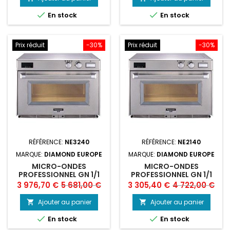
base
base


En stock
En stock
Prix réduit
-30%
Prix réduit
-30%
RÉFÉRENCE:
NE3240
RÉFÉRENCE:
NE2140
MARQUE:
DIAMOND EUROPE
MARQUE:
DIAMOND EUROPE
MICRO-ONDES
MICRO-ONDES
PROFESSIONNEL GN 1/1
PROFESSIONNEL GN 1/1
3200 W, INOX
2100 W, INOX
Prix
Prix
Prix
Prix
3 976,70 €
5 681,00 €
3 305,40 €
4 722,00 €
de
de
Ajouter au panier
Ajouter au panier


base
base


En stock
En stock