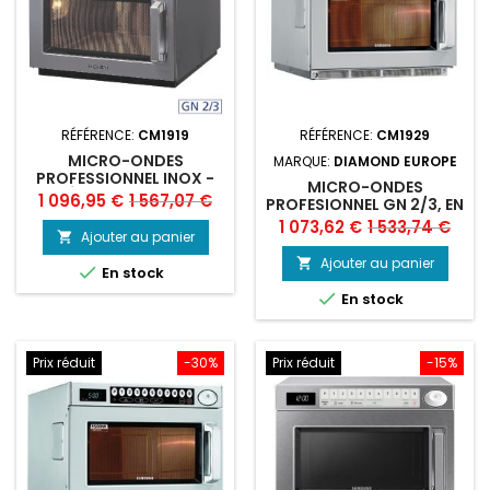
RÉFÉRENCE:
CM1919
RÉFÉRENCE:
CM1929
MICRO-ONDES
MARQUE:
DIAMOND EUROPE
PROFESSIONNEL INOX -
MICRO-ONDES
MÉCANIQUE 1850W
Prix
Prix
1 096,95 €
1 567,07 €
PROFESIONNEL GN 2/3, EN
INOX, DIGITAL, 1850 W.
Prix
Prix
1 073,62 €
1 533,74 €
de
Ajouter au panier

(26 LT)
de
base
Ajouter au panier


En stock
base

En stock
Prix réduit
-30%
Prix réduit
-15%