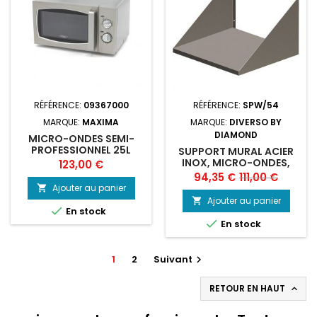
RÉFÉRENCE:
09367000
RÉFÉRENCE:
SPW/54
MARQUE:
MAXIMA
MARQUE:
DIVERSO BY
DIAMOND
MICRO-ONDES SEMI-
PROFESSIONNEL 25L
SUPPORT MURAL ACIER
900W
INOX, MICRO-ONDES,
Prix
123,00 €
DIVERSO
Prix
Prix
94,35 €
111,00 €
Ajouter au panier

de
Ajouter au panier


En stock
base

En stock
1
2
Suivant

RETOUR EN HAUT
