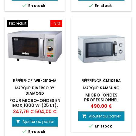
base
base


En stock
En stock
Prix réduit
-31%
RÉFÉRENCE:
WR-2510-M
RÉFÉRENCE:
CM1099A
MARQUE:
DIVERSO BY
MARQUE:
SAMSUNG
DIAMOND
MICRO-ONDES
PROFESSIONNEL
FOUR MICRO-ONDES EN
SAMSUNG CM1099 -
INOX,1000 W. (25 LT),
Prix
490,00 €
PUISSANT 1080W,
MÉCANIQUE
Prix
Prix
347,76 €
504,00 €
MÉCANIQUE 1
Ajouter au panier

de
MAGNÉTRON
Ajouter au panier


En stock
base

En stock