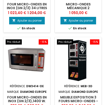
FOUR MICRO-ONDES EN
MICRO-ONDES
INOX (GN 2/3) 34 LITRES
MÉCANIQUE 2
MÉCANIQUE 1800W
MAGNÉTRONS
Prix
Prix
Prix
1 023,40 €
1 204,00 €
1 050,00 €
de
Ajouter au panier
Ajouter au panier


base


En stock
En stock
Prix réduit
-15%
Prix réduit
-15%
RÉFÉRENCE:
DW3414-DE
RÉFÉRENCE:
MEB-3D
MARQUE:
DIAMOND EUROPE
MARQUE:
DIAMOND EUROPE
FOUR MICRO-ONDES EN
MEUBLE EXPOSITION 3
INOX (GN 2/3),1400 W.
FOURS MICRO-ONDES -
(34 LT), DIGITAL
NOIR