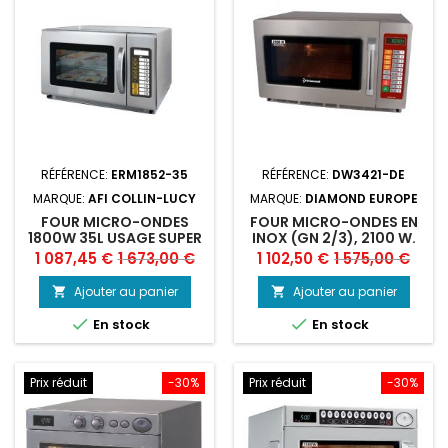
RÉFÉRENCE:
ERM1852-35
RÉFÉRENCE:
DW3421-DE
MARQUE:
AFI COLLIN-LUCY
MARQUE:
DIAMOND EUROPE
FOUR MICRO-ONDES
FOUR MICRO-ONDES EN
1800W 35L USAGE SUPER
INOX (GN 2/3), 2100 W.
INTENSIF AVEC
(34 LITRES), DIGITAL
Prix
Prix
Prix
Prix
1 087,45 €
1 673,00 €
1 102,50 €
1 575,00 €
MAGNÉTRON TOSHIBA
de
de
(ERM1852-35), AFI
Ajouter au panier
Ajouter au panier


base
base


En stock
En stock
Prix réduit
-30%
Prix réduit
-30%