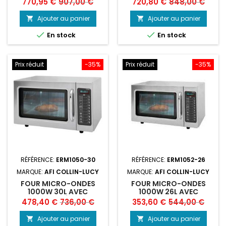
Prix
Prix
Prix
Prix
770,95 €
907,00 €
720,80 €
848,00 €
de
de
Ajouter au panier
Ajouter au panier


base
base


En stock
En stock
Prix réduit
-35%
Prix réduit
-35%
RÉFÉRENCE:
ERM1050-30
RÉFÉRENCE:
ERM1052-26
MARQUE:
AFI COLLIN-LUCY
MARQUE:
AFI COLLIN-LUCY
FOUR MICRO-ONDES
FOUR MICRO-ONDES
1000W 30L AVEC
1000W 26L AVEC
PLATEAU EN CÉRAMIQUE
MAGNÉTRON TOSHIBA ET
Prix
Prix
Prix
Prix
478,40 €
736,00 €
353,60 €
544,00 €
GN 2/3 ET AFFICHAGE
FOND FIXE EN VERRE
de
de
NUMÉRIQUE (ERM1050-
(ERM1052-26)
Ajouter au panier
Ajouter au panier


30), AFI