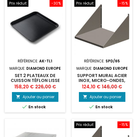
Prix réduit
-30%
Prix réduit
-15%
RÉFÉRENCE:
AK-TL1
RÉFÉRENCE:
SPD/65
MARQUE:
DIAMOND EUROPE
MARQUE:
DIAMOND EUROPE
SET 2 PLATEAUX DE
SUPPORT MURAL ACIER
CUISSON TÉFLON LISSE
INOX, MICRO-ONDES,
DIAMOND
Prix
Prix
Prix
Prix
158,20 €
226,00 €
124,10 €
146,00 €
de
de
Ajouter au panier
Ajouter au panier


base
base


En stock
En stock
Prix réduit
-15%