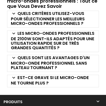
micro-ondes professionnels : Tout ce
que Vous Devez Savoir
QUELS CRITÈRES UTILISEZ-VOUS
keyboard_arrow_down
POUR SÉLECTIONNER LES MEILLEURS
MICRO-ONDES PROFESSIONNELS ?
LES MICRO-ONDES PROFESSIONNELS
keyboard_arrow_down
DE 2100W SONT-ILS ADAPTÉS POUR UNE
UTILISATION RAPIDE SUR DE TRÈS
GRANDES QUANTITÉS ?
QUELS SONT LES AVANTAGES D'UN
keyboard_arrow_down
MICRO-ONDE PROFESSIONNEL SANS
PLATEAU TOURNANT ?
EST-CE GRAVE SI LE MICRO-ONDE
keyboard_arrow_down
NE TOURNE PLUS ?

PRODUITS