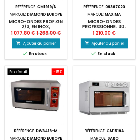
RÉFÉRENCE:
CM1919/N
RÉFÉRENCE:
09367020
MARQUE:
DIAMOND EUROPE
MARQUE:
MAXIMA
MICRO-ONDES PROF.GN
MICRO-ONDES
2/3, EN INOX,
PROFESSIONNEL 30L
MÉCANIQUE, 1850 W (26
1800W PROGRAMMABLE
Prix
Prix
Prix
1 077,80 €
1 268,00 €
1 210,00 €
LT)
de
Ajouter au panier
Ajouter au panier


base


En stock
En stock
Prix réduit
-15%
RÉFÉRENCE:
DW3418-M
RÉFÉRENCE:
CM1519A
MARQUE:
DIAMOND EUROPE
MARQUE:
SARO