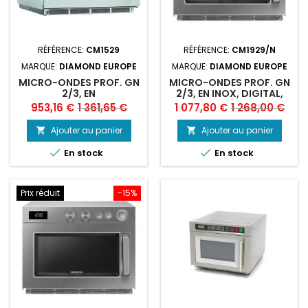
RÉFÉRENCE:
CM1529
RÉFÉRENCE:
CM1929/N
MARQUE:
DIAMOND EUROPE
MARQUE:
DIAMOND EUROPE
MICRO-ONDES PROF. GN
MICRO-ONDES PROF. GN
2/3, EN
2/3, EN INOX, DIGITAL,
INOX,DIGITAL,1500 W.
1850 W. (26 LT)
Prix
Prix
Prix
Prix
953,16 €
1 361,65 €
1 077,80 €
1 268,00 €
(26 LT)
de
de
Ajouter au panier
Ajouter au panier


base
base


En stock
En stock
Prix réduit
-15%