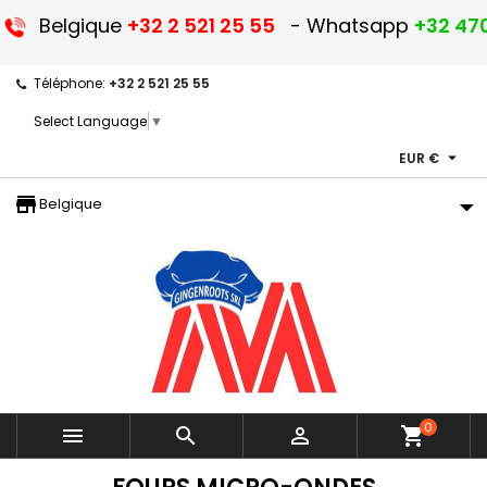
Belgique
+32 2 521 25 55
- Whatsapp
+32 470
Téléphone:
+32 2 521 25 55
Select Language
▼

EUR €
storefront
Belgique
0



shopping_cart