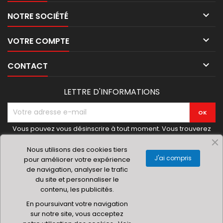

NOTRE SOCIÉTÉ

VOTRE COMPTE

CONTACT
LETTRE D'INFORMATIONS
Vous pouvez vous désinscrire à tout moment. Vous trouverez
pour cela nos informations de contact dans les conditions
d'utilisation du site.
Nous utilisons des cookies tiers
J'ai compris
pour améliorer votre expérience
de navigation, analyser le trafic
du site et personnaliser le
contenu, les publicités.
© 2019 Materielhoreca.com | Gingenroots SRL
En poursuivant votre navigation
sur notre site, vous acceptez