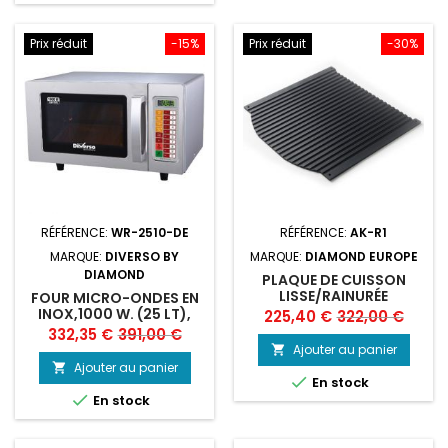
Prix réduit
-15%
Prix réduit
-30%
RÉFÉRENCE:
WR-2510-DE
RÉFÉRENCE:
AK-R1
MARQUE:
DIVERSO BY
MARQUE:
DIAMOND EUROPE
DIAMOND
PLAQUE DE CUISSON
LISSE/RAINURÉE
FOUR MICRO-ONDES EN
INOX,1000 W. (25 LT),
Prix
Prix
225,40 €
322,00 €
DIGITAL
Prix
Prix
332,35 €
391,00 €
de
Ajouter au panier

de
base
Ajouter au panier


En stock
base

En stock