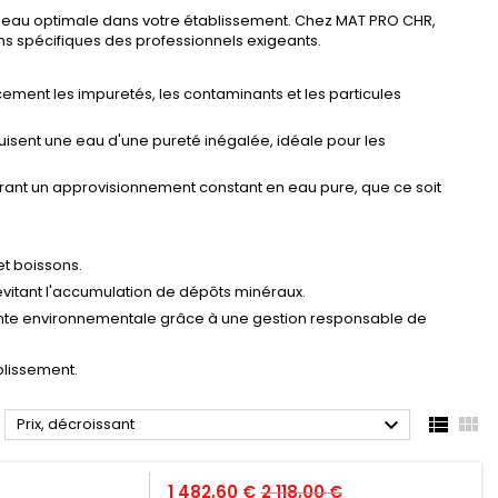
d'eau optimale dans votre établissement. Chez MAT PRO CHR,
s spécifiques des professionnels exigeants.
ement les impuretés, les contaminants et les particules
sent une eau d'une pureté inégalée, idéale pour les
ant un approvisionnement constant en eau pure, que ce soit
et boissons.
évitant l'accumulation de dépôts minéraux.
inte environnementale grâce à une gestion responsable de
blissement.



Prix, décroissant
Prix
Prix
1 482,60 €
2 118,00 €