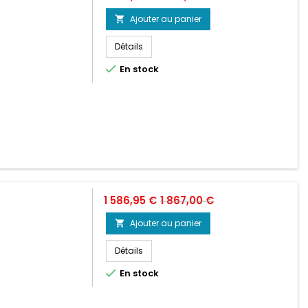
de
Ajouter au panier

base
Détails

En stock
Prix
Prix
1 586,95 €
1 867,00 €
de
Ajouter au panier

base
Détails

En stock