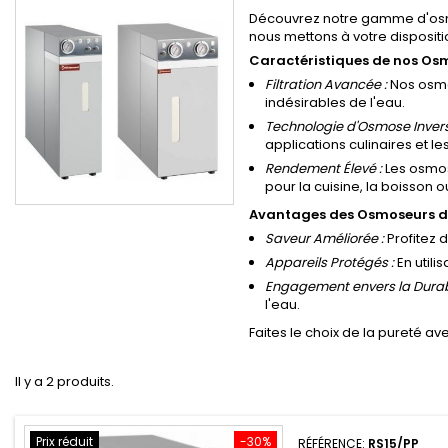
Découvrez notre gamme d'osmos
nous mettons à votre disposit
Caractéristiques de nos Osm
Filtration Avancée :
Nos osmos
indésirables de l'eau.
Technologie d'Osmose Invers
applications culinaires et l
Rendement Élevé :
Les osmos
pour la cuisine, la boisson o
Avantages des Osmoseurs d
Saveur Améliorée :
Profitez 
Appareils Protégés :
En utili
Engagement envers la Durabi
l'eau.
Faites le choix de la pureté 
Il y a 2 produits.
Prix réduit
-30%
RÉFÉRENCE:
RS15/PP