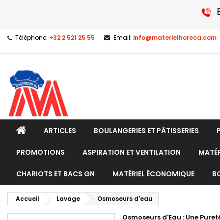
Téléphone:
+32 2 521 25 55
Email:
info@materielhoreca.com
ARTICLES
BOULANGERIES ET PÂTISSERIES
PROMOTIONS
ASPIRATION ET VENTILATION
MATÉR
CHARIOTS ET BACS GN
MATÉRIEL ÉCONOMIQUE
B
Accueil
Lavage
Osmoseurs d'eau
Osmoseurs d'Eau : Une Puret