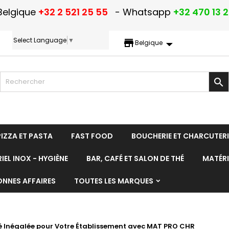
Belgique
+32 2 521 25 55
- Whatsapp
+32 470 13 
Select Language
▼
storefront
Belgique

PIZZA ET PASTA
FAST FOOD
BOUCHERIE ET CHARCUTERI
IEL INOX - HYGIÈNE
BAR, CAFÉ ET SALON DE THÉ
MATÉRI
ONNES AFFAIRES
TOUTES LES MARQUES
é Inégalée pour Votre Établissement avec MAT PRO CHR