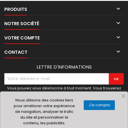

PRODUITS

NOTRE SOCIÉTÉ

VOTRE COMPTE

CONTACT
LETTRE D'INFORMATIONS
Vous pouvez vous désinscrire à tout moment. Vous trouverez
pour cela nos informations de contact dans les conditions
d'utilisation du site.
Nous utilisons des cookies tiers
J'ai compris
pour améliorer votre expérience
de navigation, analyser le trafic
du site et personnaliser le
contenu, les publicités.
© 2019 Materielhoreca.com | Gingenroots SRL