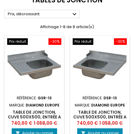
TABLES DE JONCTION

Prix, décroissant
Affichage 1-8 de 8 article(s)
Prix réduit
-30%
Prix réduit
-30%
RÉFÉRENCE:
GSR-13
RÉFÉRENCE:
DSR-13
MARQUE:
DIAMOND EUROPE
MARQUE:
DIAMOND EUROPE
TABLE DE JONCTION,
TABLE DE JONCTION,
CUVE 500X500, ENTRÉE A
CUVE 500X500, ENTRÉE A
GX
DX
Prix
Prix
Prix
Prix
740,60 €
1 058,00 €
740,60 €
1 058,00 €
de
de
Ajouter au panier
Ajouter au panier

