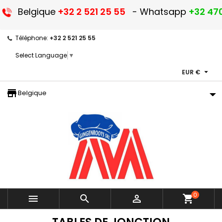
Belgique
+32 2 521 25 55
- Whatsapp
+32 470
Téléphone:
+32 2 521 25 55
Select Language
▼

EUR €
storefront
Belgique
0



shopping_cart