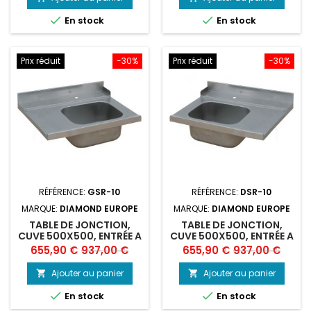
base
base


En stock
En stock
Prix réduit
-30%
Prix réduit
-30%
RÉFÉRENCE:
GSR-10
RÉFÉRENCE:
DSR-10
MARQUE:
DIAMOND EUROPE
MARQUE:
DIAMOND EUROPE
TABLE DE JONCTION,
TABLE DE JONCTION,
CUVE 500X500, ENTRÉE A
CUVE 500X500, ENTRÉE A
GX
DX
Prix
Prix
Prix
Prix
655,90 €
937,00 €
655,90 €
937,00 €
de
de
Ajouter au panier
Ajouter au panier


base
base


En stock
En stock