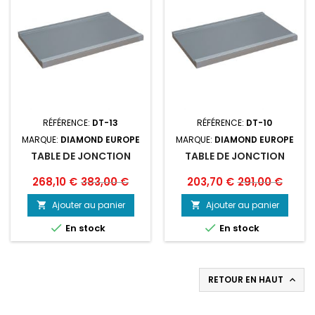
RÉFÉRENCE:
DT-13
RÉFÉRENCE:
DT-10
MARQUE:
DIAMOND EUROPE
MARQUE:
DIAMOND EUROPE
TABLE DE JONCTION
TABLE DE JONCTION
Prix
Prix
Prix
Prix
268,10 €
383,00 €
203,70 €
291,00 €
de
de
Ajouter au panier
Ajouter au panier


base
base


En stock
En stock
RETOUR EN HAUT
