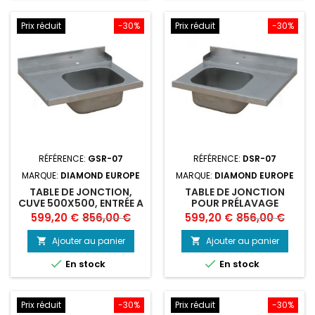
Prix réduit
-30%
Prix réduit
-30%
RÉFÉRENCE:
GSR-07
RÉFÉRENCE:
DSR-07
MARQUE:
DIAMOND EUROPE
MARQUE:
DIAMOND EUROPE
TABLE DE JONCTION,
TABLE DE JONCTION
CUVE 500X500, ENTRÉE A
POUR PRÉLAVAGE
GX
"GAUCHE"
Prix
Prix
Prix
Prix
599,20 €
856,00 €
599,20 €
856,00 €
de
de
Ajouter au panier
Ajouter au panier


base
base


En stock
En stock
Prix réduit
-30%
Prix réduit
-30%