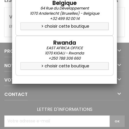
Belgique
64 Rue du Développement
1070 Anderlecht (Bruxelles) - Belgique
Veuillez nous excuser pour le désagrément.
+32 499 92 00 14
choisir cette boutique
Effectuez une nouvelle recherche
chevron_right
Rwanda
EAST AFRICA OFFICE

PRODUITS
1070 KIGALI - Rwanda
+250 788 306 660

NOTRE SOCIÉTÉ
choisir cette boutique
chevron_right

VOTRE COMPTE

CONTACT
LETTRE D'INFORMATIONS