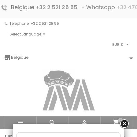
Belgique
+32 2 521 25 55
- Whatsapp
+32 470
Téléphone:
+32 2 521 25 55
Select Language
▼

EUR €
storefront
Belgique
0



shopping_cart
LISTE DES PRODUITS DE LA MARQUE BRITA