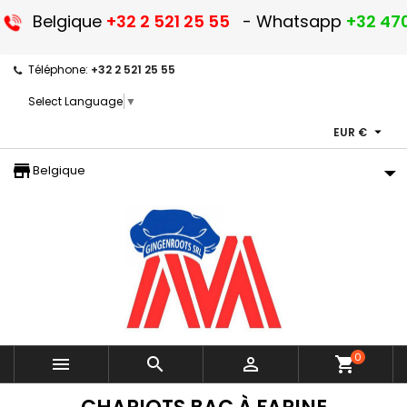
Belgique
+32 2 521 25 55
- Whatsapp
+32 470
Téléphone:
+32 2 521 25 55
Select Language
▼

EUR €
storefront
Belgique
0



shopping_cart