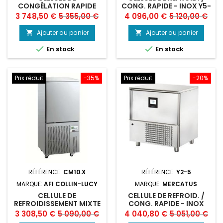
CONGÉLATION RAPIDE
CONG. RAPIDE - INOX Y5-
10X GN 1/1 (OU) 600X400
510 TEK
Prix
Prix
Prix
Prix
3 748,50 €
5 355,00 €
4 096,00 €
5 120,00 €
(30-20 KG.)
de
de
Ajouter au panier
Ajouter au panier


base
base


En stock
En stock
Prix réduit
-35%
Prix réduit
-20%
RÉFÉRENCE:
CM10.X
RÉFÉRENCE:
Y2-5
MARQUE:
AFI COLLIN-LUCY
MARQUE:
MERCATUS
CELLULE DE
CELLULE DE REFROID. /
REFROIDISSEMENT MIXTE
CONG. RAPIDE - INOX
(CM10.X), AFI
5XGN1/1
Prix
Prix
Prix
Prix
3 308,50 €
5 090,00 €
4 040,80 €
5 051,00 €