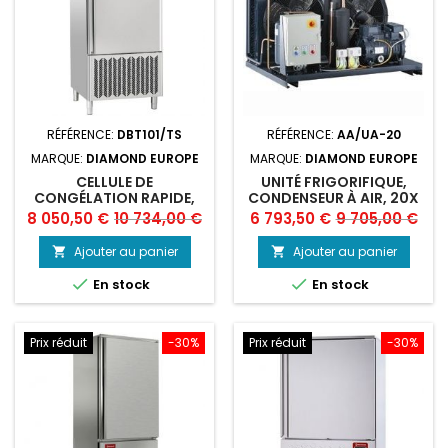
RÉFÉRENCE:
DBT101/TS
RÉFÉRENCE:
AA/UA-20
MARQUE:
DIAMOND EUROPE
MARQUE:
DIAMOND EUROPE
CELLULE DE
UNITÉ FRIGORIFIQUE,
CONGÉLATION RAPIDE,
CONDENSEUR À AIR, 20X
TOUCH SCREEN 10X GN 1/1
GN 1/1
Prix
Prix
Prix
Prix
8 050,50 €
10 734,00 €
6 793,50 €
9 705,00 €
(OU) 600X400 (40-25
de
de
KG)
Ajouter au panier
Ajouter au panier


base
base


En stock
En stock
Prix réduit
-30%
Prix réduit
-30%