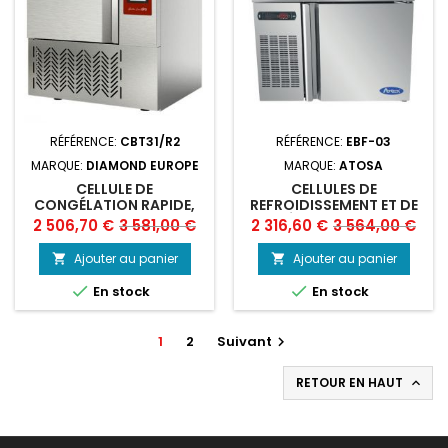
RÉFÉRENCE:
CBT31/R2
RÉFÉRENCE:
EBF-03
MARQUE:
DIAMOND EUROPE
MARQUE:
ATOSA
CELLULE DE
CELLULES DE
CONGÉLATION RAPIDE,
REFROIDISSEMENT ET DE
3X GN1/1 (12-8 KG)
SURGÉLATION 3 NIVEAUX
Prix
Prix
Prix
Prix
2 506,70 €
3 581,00 €
2 316,60 €
3 564,00 €
TOUCH SCREEN
ATOSA
de
de
Ajouter au panier
Ajouter au panier


base
base


En stock
En stock
1
2
Suivant

RETOUR EN HAUT
