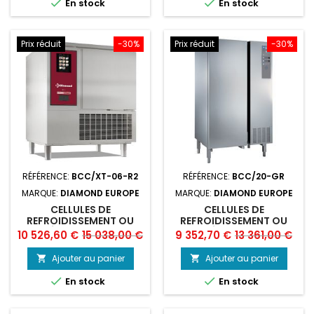


En stock
En stock
Prix réduit
-30%
Prix réduit
-30%
RÉFÉRENCE:
BCC/XT-06-R2
RÉFÉRENCE:
BCC/20-GR
MARQUE:
DIAMOND EUROPE
MARQUE:
DIAMOND EUROPE
CELLULES DE
CELLULES DE
REFROIDISSEMENT OU
REFROIDISSEMENT OU
CONGÉLATION RAPIDE 6X
CONGÉLATION RAPIDE
Prix
Prix
Prix
Prix
10 526,60 €
15 038,00 €
9 352,70 €
13 361,00 €
GN1/1 30/25 KG
20X GN1/1 100/85 KG
de
de
SANS GROUPE
Ajouter au panier
Ajouter au panier


base
base


En stock
En stock