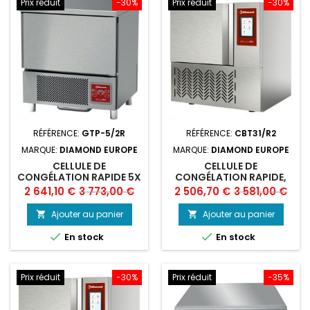
Prix réduit
-30%
Prix réduit
-30%
RÉFÉRENCE:
GTP-5/2R
RÉFÉRENCE:
CBT31/R2
MARQUE:
DIAMOND EUROPE
MARQUE:
DIAMOND EUROPE
CELLULE DE
CELLULE DE
CONGÉLATION RAPIDE 5X
CONGÉLATION RAPIDE,
GN 1/1 (OU) 600X400
3X GN1/1 (OU) 600X400
Prix
Prix
Prix
Prix
2 641,10 €
3 773,00 €
2 506,70 €
3 581,00 €
(12-8KG.)
(10-6 KG) TOUCH SCREEN
de
de
Ajouter au panier
Ajouter au panier


base
base


En stock
En stock
Prix réduit
-30%
Prix réduit
-35%