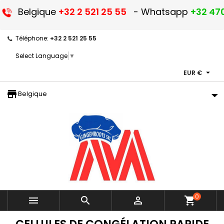
Belgique
+32 2 521 25 55
- Whatsapp
+32 470
Téléphone:
+32 2 521 25 55
Select Language
▼

EUR €
storefront
Belgique
0



shopping_cart