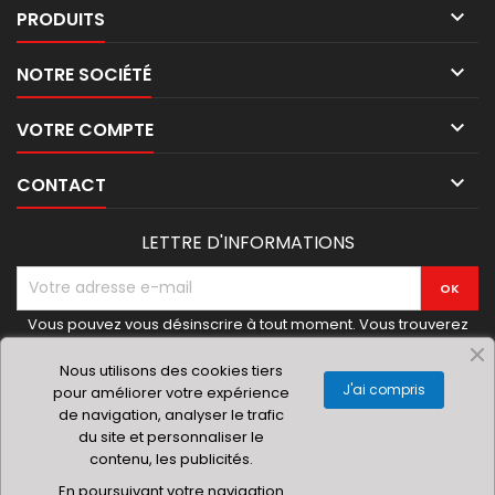

PRODUITS

NOTRE SOCIÉTÉ

VOTRE COMPTE

CONTACT
LETTRE D'INFORMATIONS
Vous pouvez vous désinscrire à tout moment. Vous trouverez
pour cela nos informations de contact dans les conditions
d'utilisation du site.
Nous utilisons des cookies tiers
J'ai compris
pour améliorer votre expérience
de navigation, analyser le trafic
du site et personnaliser le
contenu, les publicités.
© 2019 Materielhoreca.com | Gingenroots SRL
En poursuivant votre navigation