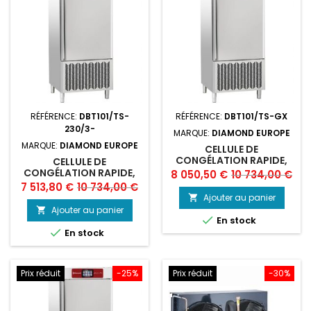
RÉFÉRENCE:
DBT101/TS-
RÉFÉRENCE:
DBT101/TS-GX
230/3-
MARQUE:
DIAMOND EUROPE
MARQUE:
DIAMOND EUROPE
CELLULE DE
CONGÉLATION RAPIDE,
CELLULE DE
TOUCH SCREEN 10X GN 1/1
CONGÉLATION RAPIDE,
Prix
Prix
8 050,50 €
10 734,00 €
(OU) 600X400 (40-25
TOUCH SCREEN 10X GN 1/1
Prix
Prix
7 513,80 €
10 734,00 €
de
KG)
(OU) 600X400 (40-25
Ajouter au panier

de
KG)
base
Ajouter au panier


En stock
base

En stock
Prix réduit
-25%
Prix réduit
-30%