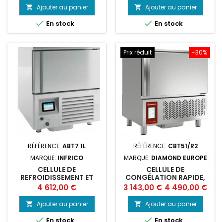
de
de
Ajouter au panier
Ajouter au panier


base
base


En stock
En stock
Prix réduit
-30%
RÉFÉRENCE:
ABT7 1L
RÉFÉRENCE:
CBT51/R2
MARQUE:
INFRICO
MARQUE:
DIAMOND EUROPE
CELLULE DE
CELLULE DE
REFROIDISSEMENT ET
CONGÉLATION RAPIDE,
SURGÉLATION - 7
5X GN1/1 (OU) 600X400
Prix
Prix
Prix
4 612,00 €
3 143,00 €
4 490,00 €
NIVEAUX
(20-14 KG) TOUCH
de
SCREEN
Ajouter au panier
Ajouter au panier


base


En stock
En stock