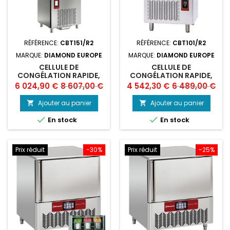
RÉFÉRENCE:
CBT151/R2
RÉFÉRENCE:
CBT101/R2
MARQUE:
DIAMOND EUROPE
MARQUE:
DIAMOND EUROPE
CELLULE DE
CELLULE DE
CONGÉLATION RAPIDE,
CONGÉLATION RAPIDE,
15X GN 1/1 - 600X400
10X GN 1/1 - 600X400
Prix
Prix
Prix
Prix
6 024,90 €
8 607,00 €
4 542,30 €
6 489,00 €
(48-32 KG) TOUCH SC
(36-25 KG) TOUCH
de
de
SCREEN
Ajouter au panier
Ajouter au panier


base
base


En stock
En stock
Prix réduit
-30%
Prix réduit
-25%