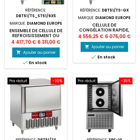
RÉFÉRENCE:
RÉFÉRENCE:
DBT51/TS-GX
DBT51/TS_ST51/6X5
MARQUE:
DIAMOND EUROPE
MARQUE:
DIAMOND EUROPE
CELLULE DE
CONGÉLATION RAPIDE,
ENSEMBLE DE CELLULE DE
TOUCH SCREEN 5X GN 1/1
REFROISISSEMENT OU
Prix
Prix
4 556,25 €
6 075,00 €
(OU) 600X400 (20-12
CONGÉLATION RAPIDE.
Prix
Prix
4 417,70 €
6 311,00 €
de
KG)
Ajouter au panier

de
base
Ajouter au panier


En stock
base

En stock
Prix réduit
-30%
Prix réduit
-35%
RÉFÉRENCE:
DBT51/TS
RÉFÉRENCE:
EBF-10