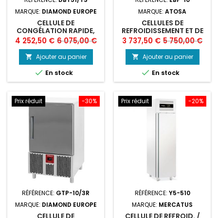
MARQUE:
DIAMOND EUROPE
MARQUE:
ATOSA
CELLULE DE
CELLULES DE
CONGÉLATION RAPIDE,
REFROIDISSEMENT ET DE
TOUCH SCREEN 5X GN 1/1
SURGELATION RAPIDE /
Prix
Prix
Prix
Prix
4 252,50 €
6 075,00 €
3 737,50 €
5 750,00 €
(OU) 600X400 (20-12
CELLULE 10 NIVEAUX
de
de
KG)
ATOSA
Ajouter au panier
Ajouter au panier


base
base


En stock
En stock
Prix réduit
-30%
Prix réduit
-20%
RÉFÉRENCE:
GTP-10/3R
RÉFÉRENCE:
Y5-510
MARQUE:
DIAMOND EUROPE
MARQUE:
MERCATUS
CELLULE DE
CELLULE DE REFROID. /