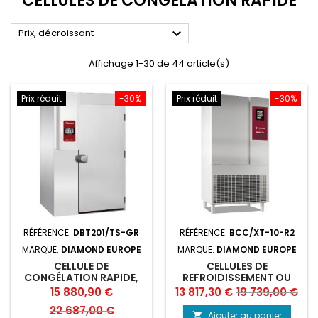
CELLULES DE CONGÉLATION RAPIDE

Prix, décroissant
Affichage 1-30 de 44 article(s)
Prix réduit
-30%
Prix réduit
-30%
RÉFÉRENCE:
DBT201/TS-GR
RÉFÉRENCE:
BCC/XT-10-R2
MARQUE:
DIAMOND EUROPE
MARQUE:
DIAMOND EUROPE
CELLULE DE
CELLULES DE
CONGÉLATION RAPIDE,
REFROIDISSEMENT OU
TOUCH SCREEN 20X
CONGÉLATION RAPIDE
Prix
Prix
Prix
Prix
15 880,90 €
13 817,30 €
19 739,00 €
GN1/1 (OU) 600X400
10X GN1/1 50/50 KG
de
de
22 687,00 €
Ajouter au panier
