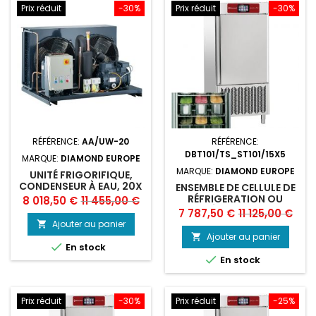
Prix réduit
-30%
Prix réduit
-30%
RÉFÉRENCE:
AA/UW-20
RÉFÉRENCE:
DBT101/TS_ST101/15X5
MARQUE:
DIAMOND EUROPE
MARQUE:
DIAMOND EUROPE
UNITÉ FRIGORIFIQUE,
CONDENSEUR À EAU, 20X
ENSEMBLE DE CELLULE DE
GN 1/1
RÉFRIGERATION OU
Prix
Prix
8 018,50 €
11 455,00 €
CONGÉLATION RAPIDE.
Prix
Prix
7 787,50 €
11 125,00 €
de
Ajouter au panier

de
base
Ajouter au panier


En stock
base

En stock
Prix réduit
-30%
Prix réduit
-25%