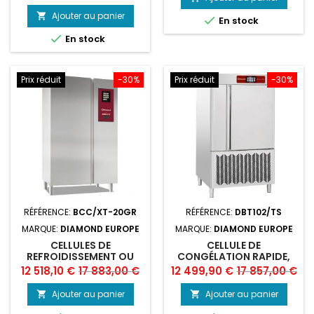
base
base
Ajouter au panier


En stock

En stock
Prix réduit
-30%
Prix réduit
-30%
RÉFÉRENCE:
BCC/XT-20GR
RÉFÉRENCE:
DBT102/TS
MARQUE:
DIAMOND EUROPE
MARQUE:
DIAMOND EUROPE
CELLULES DE
CELLULE DE
REFROIDISSEMENT OU
CONGÉLATION RAPIDE,
CONGÉLATION RAPIDE
TOUCH SCREEN 10X GN
Prix
Prix
Prix
Prix
12 518,10 €
17 883,00 €
12 499,90 €
17 857,00 €
20X GN1/1 100/85 KG
2/1 (OU) 600X800 - 20X
de
de
SANS GROUPE
600X400 (75-50 KG)
Ajouter au panier
Ajouter au panier


base
base