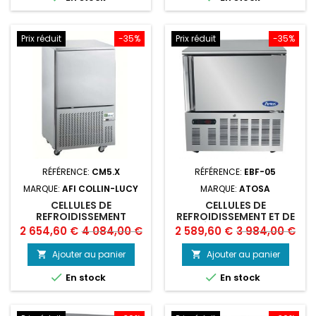
Prix réduit
-35%
Prix réduit
-35%
RÉFÉRENCE:
CM5.X
RÉFÉRENCE:
EBF-05
MARQUE:
AFI COLLIN-LUCY
MARQUE:
ATOSA
CELLULES DE
CELLULES DE
REFROIDISSEMENT
REFROIDISSEMENT ET DE
MIXTES (CM5.X), AFI
SURGÉLATION 5 NIVEAUX
Prix
Prix
Prix
Prix
2 654,60 €
4 084,00 €
2 589,60 €
3 984,00 €
ATOSA
de
de
Ajouter au panier
Ajouter au panier


base
base


En stock
En stock