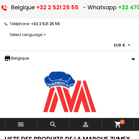
Belgique
+32 2 521 25 55
- Whatsapp
+32 470
Téléphone:
+32 2 521 25 55
Select Language
▼

EUR €
storefront
Belgique
0



shopping_cart
LISTE DES PRODUITS DE LA MARQUE ZUMEX