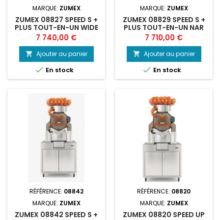
MARQUE:
ZUMEX
MARQUE:
ZUMEX
ZUMEX 08827 SPEED S +
ZUMEX 08829 SPEED S +
PLUS TOUT-EN-UN WIDE
PLUS TOUT-EN-UN NAR
BLAC JU
BLACK CE
Prix
Prix
7 740,00 €
7 710,00 €
Ajouter au panier
Ajouter au panier




En stock
En stock
RÉFÉRENCE:
08842
RÉFÉRENCE:
08820
MARQUE:
ZUMEX
MARQUE:
ZUMEX
ZUMEX 08842 SPEED S +
ZUMEX 08820 SPEED UP