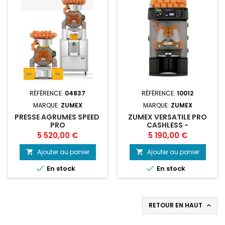
RÉFÉRENCE:
04837
RÉFÉRENCE:
10012
MARQUE:
ZUMEX
MARQUE:
ZUMEX
PRESSE AGRUMES SPEED ​​
ZUMEX VERSATILE PRO
PRO
CASHLESS -
DISTRIBUTEUR AUTOM
Prix
Prix
5 520,00 €
5 190,00 €
Ajouter au panier
Ajouter au panier




En stock
En stock
RETOUR EN HAUT
