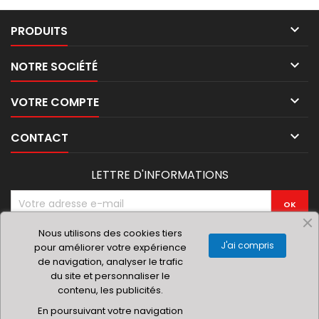

PRODUITS

NOTRE SOCIÉTÉ

VOTRE COMPTE

CONTACT
LETTRE D'INFORMATIONS
Vous pouvez vous désinscrire à tout moment. Vous trouverez
Nous utilisons des cookies tiers
pour cela nos informations de contact dans les conditions
J'ai compris
pour améliorer votre expérience
d'utilisation du site.
de navigation, analyser le trafic
du site et personnaliser le
contenu, les publicités.
En poursuivant votre navigation