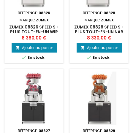
RÉFÉRENCE:
08826
RÉFÉRENCE:
08828
MARQUE:
ZUMEX
MARQUE:
ZUMEX
ZUMEX 08826 SPEED S +
ZUMEX 08828 SPEED S +
PLUS TOUT-EN-UN WIR
PLUS TOUT-EN-UN NAR
MIRR JUI
MIRRO CE
Prix
Prix
8 380,00 €
8 330,00 €
Ajouter au panier
Ajouter au panier




En stock
En stock
RÉFÉRENCE:
08827
RÉFÉRENCE:
08829