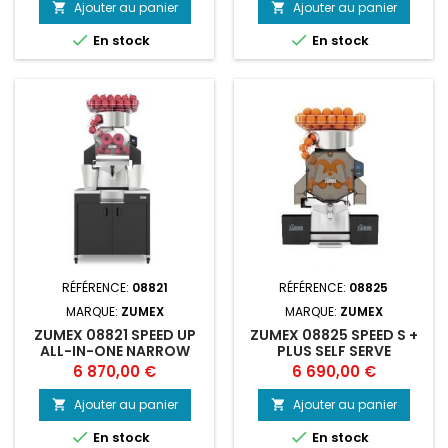
Ajouter au panier
Ajouter au panier




En stock
En stock
RÉFÉRENCE:
08821
RÉFÉRENCE:
08825
MARQUE:
ZUMEX
MARQUE:
ZUMEX
ZUMEX 08821 SPEED UP
ZUMEX 08825 SPEED S +
ALL-IN-ONE NARROW
PLUS SELF SERVE
BLACK CENTR
CENTRIFUGEUS
Prix
Prix
6 870,00 €
6 690,00 €
Ajouter au panier
Ajouter au panier




En stock
En stock