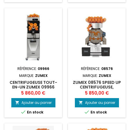
RÉFÉRENCE:
09966
RÉFÉRENCE:
08576
MARQUE:
ZUMEX
MARQUE:
ZUMEX
CENTRIFUGEUSE TOUT-
ZUMEX 08576 SPEED UP
EN-UN ZUMEX 09966
CENTRIFUGEUSE,
ÉLECTRIQUE
Prix
Prix
5 860,00 €
5 850,00 €
Ajouter au panier
Ajouter au panier




En stock
En stock