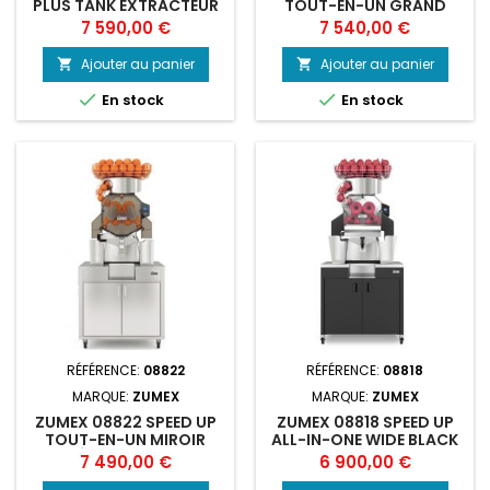
PLUS TANK EXTRACTEUR
TOUT-EN-UN GRAND
DE JUS
MIROIR EXTRA
Prix
Prix
7 590,00 €
7 540,00 €
Ajouter au panier
Ajouter au panier




En stock
En stock
RÉFÉRENCE:
08822
RÉFÉRENCE:
08818
MARQUE:
ZUMEX
MARQUE:
ZUMEX
ZUMEX 08822 SPEED UP
ZUMEX 08818 SPEED UP
TOUT-EN-UN MIROIR
ALL-IN-ONE WIDE BLACK
ÉTROIT CENT
CENTRIF
Prix
Prix
7 490,00 €
6 900,00 €