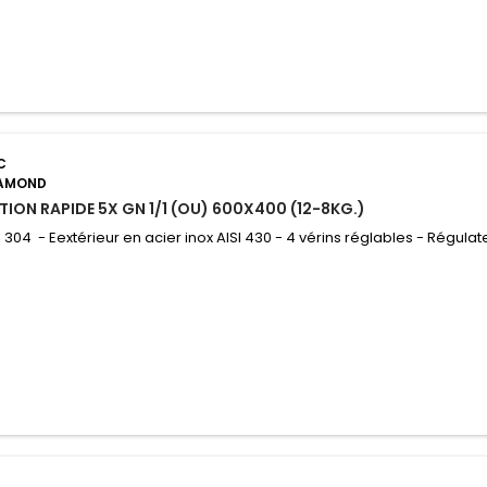
C
IAMOND
ION RAPIDE 5X GN 1/1 (OU) 600X400 (12-8KG.)
SI 304 - Eextérieur en acier inox AISI 430 - 4 vérins réglables - Régula