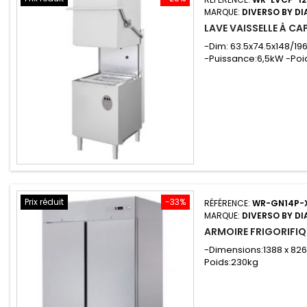
MARQUE:
DIVERSO BY D
LAVE VAISSELLE À C
-Dim: 63.5x74.5x148/19
-Puissance:6,5kW -Poid
Prix réduit
-33%
RÉFÉRENCE:
WR-GN14P-
MARQUE:
DIVERSO BY D
ARMOIRE FRIGORIFIQU
-Dimensions:1388 x 826
Poids:230kg