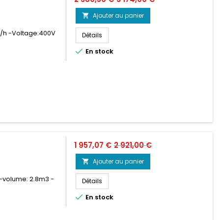
de
Ajouter au panier

base
s/h -Voltage:400V
Détails

En stock
Prix
Prix
1 957,07 €
2 921,00 €
de
Ajouter au panier

base
 -volume: 2.8m3 -
Détails

En stock