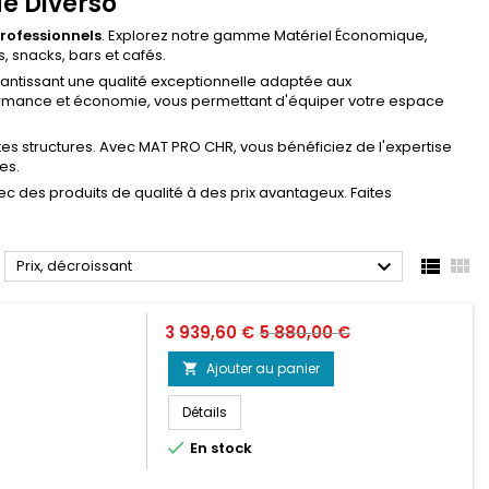
e Diverso
rofessionnels
. Explorez notre gamme Matériel Économique,
 snacks, bars et cafés.
antissant une qualité exceptionnelle adaptée aux
formance et économie, vous permettant d'équiper votre espace
es structures. Avec MAT PRO CHR, vous bénéficiez de l'expertise
es.
 des produits de qualité à des prix avantageux. Faites



Prix, décroissant
Prix
Prix
3 939,60 €
5 880,00 €
de
Ajouter au panier

base
Détails

En stock