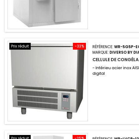
Prix réduit
-33%
RÉFÉRENCE:
WR-5G5P-E
MARQUE:
DIVERSO BY D
CELLULE DE CONGÉLAT
- Intérieu acier inox AI
digital
Prix réduit
-25%
RÉFÉRENCE:
WR-LVCP-12