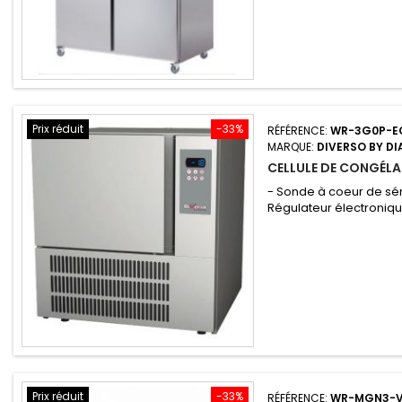
Prix réduit
-33%
RÉFÉRENCE:
WR-3G0P-E
MARQUE:
DIVERSO BY D
CELLULE DE CONGÉLAT
- Sonde à coeur de série
Régulateur électroniqu
Prix réduit
-33%
RÉFÉRENCE:
WR-MGN3-V