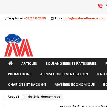
Téléphone:
+32 2 521 25 55
Email:
info@materielhoreca.com
ARTICLES
BOULANGERIES ET PÂTISSERIES
PROMOTIONS
ASPIRATION ET VENTILATION
MATÉR
CHARIOTS ET BACS GN
MATÉRIEL ÉCONOMIQUE
B
Accueil
Matériel économique