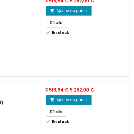
Prix
Prix
3 518,84 €
5 252,00 €
de
Ajouter au panier

base
Détails

En stock
Prix
Prix
3 518,84 €
5 252,00 €
de
Ajouter au panier

T)
base
Détails

En stock