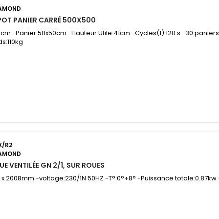
IAMOND
APOT PANIER CARRÉ 500X500
6cm -Panier:50x50cm -Hauteur Utile:41cm -Cycles(1):120 s -30 panier
s:110kg
X/R2
IAMOND
E VENTILÉE GN 2/1, SUR ROUES
 x 2008mm -voltage:230/1N 50HZ -T°:0°+8° -Puissance totale:0.87kw