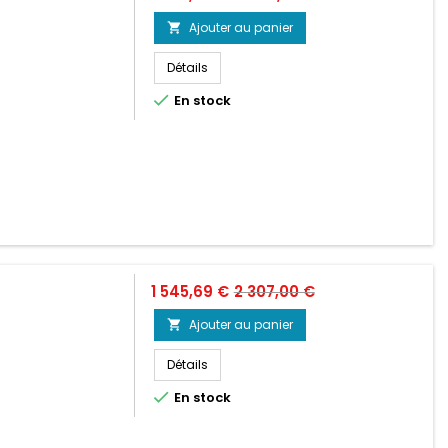
de
Ajouter au panier

base
Détails

En stock
Prix
Prix
1 545,69 €
2 307,00 €
de
Ajouter au panier

base
Détails

En stock