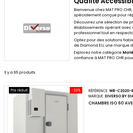
Qualité Accessib
Bienvenue chez MAT PRO CHR, 
spécialement conçue pour répo
Découvrez une sélection de p
établissements opérant avec d
professionnel tout en respecta
Optez pour des solutions fiabl
de Diamond EU, une marque de
Explorez notre catégorie
Maté
confiance à MAT PRO CHR pour
Il y a 65 produits.
Prix réduit
-33%
RÉFÉRENCE:
WR-C2020-
MARQUE:
DIVERSO BY D
CHAMBRE ISO 60 AVEC