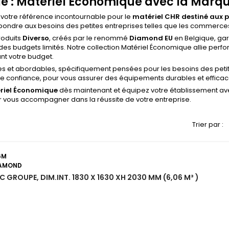
le : Matériel Économique avec la Marqu
votre référence incontournable pour le
matériel CHR destiné aux p
ndre aux besoins des petites entreprises telles que les commerces,
roduits
Diverso
, créés par le renommé
Diamond EU
en Belgique, gar
es budgets limités. Notre collection Matériel Économique allie per
nt votre budget.
es et abordables, spécifiquement pensées pour les besoins des petit
 confiance, pour vous assurer des équipements durables et efficac
riel Économique
dès maintenant et équipez votre établissement avec
 vous accompagner dans la réussite de votre entreprise.
Trier par :
6M
IAMOND
 GROUPE, DIM.INT. 1830 X 1630 XH 2030 MM (6,06 M³ )