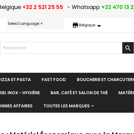
Belgique
+32 2 521 25 55
- Whatsapp
+32 470 13 
Select Language
▼
storefront
Belgique

PIZZA ET PASTA
FAST FOOD
BOUCHERIE ET CHARCUTERI
IEL INOX - HYGIÈNE
BAR, CAFÉ ET SALON DE THÉ
MATÉRI
ONNES AFFAIRES
TOUTES LES MARQUES