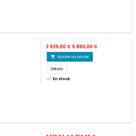
Prix
Prix
3 939,60 €
5 880,00 €
de
Ajouter au panier

base
Détails

En stock