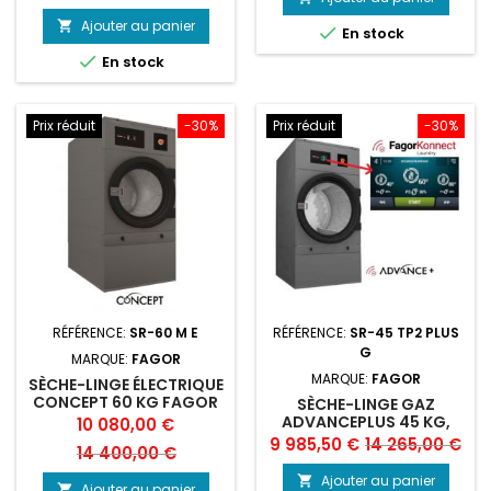
base
base
Ajouter au panier


En stock

En stock
Prix réduit
-30%
Prix réduit
-30%
RÉFÉRENCE:
SR-60 M E
RÉFÉRENCE:
SR-45 TP2 PLUS
G
MARQUE:
FAGOR
MARQUE:
FAGOR
SÈCHE-LINGE ÉLECTRIQUE
CONCEPT 60 KG FAGOR
SÈCHE-LINGE GAZ
ADVANCEPLUS 45 KG,
Prix
Prix
10 080,00 €
FAGOR
Prix
Prix
9 985,50 €
14 265,00 €
de
14 400,00 €
de
base
Ajouter au panier

Ajouter au panier
