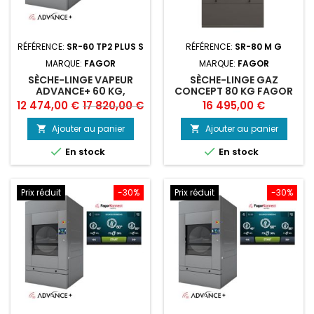
RÉFÉRENCE:
SR-60 TP2 PLUS S
RÉFÉRENCE:
SR-80 M G
MARQUE:
FAGOR
MARQUE:
FAGOR
SÈCHE-LINGE VAPEUR
SÈCHE-LINGE GAZ
ADVANCE+ 60 KG,
CONCEPT 80 KG FAGOR
FAGOR
Prix
Prix
Prix
12 474,00 €
17 820,00 €
16 495,00 €
de
Ajouter au panier
Ajouter au panier


base


En stock
En stock
Prix réduit
-30%
Prix réduit
-30%