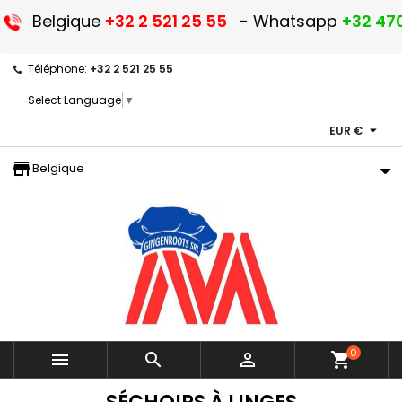
Belgique
+32 2 521 25 55
- Whatsapp
+32 470
Téléphone:
+32 2 521 25 55
Select Language
▼

EUR €
storefront
Belgique
0



shopping_cart