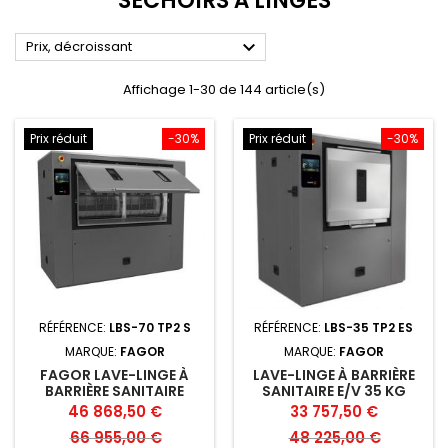
SÉCHOIRS À LINGES

Prix, décroissant
Affichage 1-30 de 144 article(s)
Prix réduit
-30%
Prix réduit
-30%
RÉFÉRENCE:
LBS-70 TP2 S
RÉFÉRENCE:
LBS-35 TP2 ES
MARQUE:
FAGOR
MARQUE:
FAGOR
FAGOR LAVE-LINGE À
LAVE-LINGE À BARRIÈRE
BARRIÈRE SANITAIRE
SANITAIRE E/V 35 KG
VAPEUR 70 KG
FAGOR
Prix
Prix
Prix
Prix
46 868,50 €
33 757,50 €
de
de
66 955,00 €
48 225,00 €