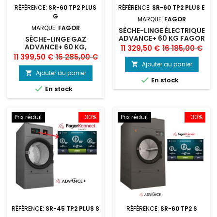
RÉFÉRENCE:
SR-60 TP2 PLUS
RÉFÉRENCE:
SR-60 TP2 PLUS E
G
MARQUE:
FAGOR
MARQUE:
FAGOR
SÈCHE-LINGE ÉLECTRIQUE
ADVANCE+ 60 KG FAGOR
SÈCHE-LINGE GAZ
ADVANCE+ 60 KG,
Prix
Prix
11 329,50 €
16 185,00 €
FAGOR
Prix
Prix
11 399,50 €
16 285,00 €
de
Ajouter au panier

de
base
Ajouter au panier


En stock
base

En stock
Prix réduit
-30%
Prix réduit
-30%
RÉFÉRENCE:
SR-45 TP2 PLUS S
RÉFÉRENCE:
SR-60 TP2 S