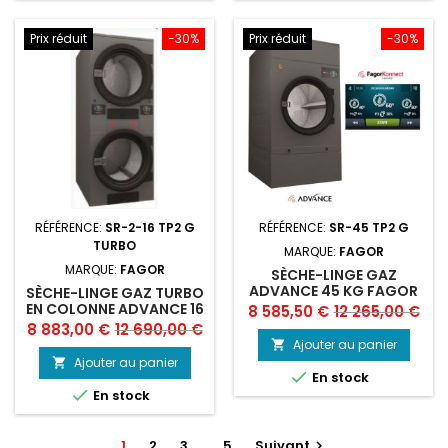
Prix réduit
-30%
Prix réduit
-30%
RÉFÉRENCE:
SR-2-16 TP2 G
RÉFÉRENCE:
SR-45 TP2 G
TURBO
MARQUE:
FAGOR
MARQUE:
FAGOR
SÈCHE-LINGE GAZ
ADVANCE 45 KG FAGOR
SÈCHE-LINGE GAZ TURBO
EN COLONNE ADVANCE 16
Prix
Prix
8 585,50 €
12 265,00 €
KG FAGOR
Prix
Prix
8 883,00 €
12 690,00 €
de
Ajouter au panier

de
base
Ajouter au panier


En stock
base

En stock
1
2
3
…
5
Suivant
