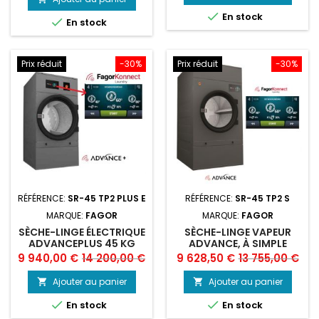
base

En stock

En stock
Prix réduit
-30%
Prix réduit
-30%
RÉFÉRENCE:
SR-45 TP2 PLUS E
RÉFÉRENCE:
SR-45 TP2 S
MARQUE:
FAGOR
MARQUE:
FAGOR
SÈCHE-LINGE ÉLECTRIQUE
SÈCHE-LINGE VAPEUR
ADVANCEPLUS 45 KG
ADVANCE, À SIMPLE
FAGOR
TAMBOUR, 45 KG -
Prix
Prix
Prix
Prix
9 940,00 €
14 200,00 €
9 628,50 €
13 755,00 €
FAGOR
de
de
Ajouter au panier
Ajouter au panier


base
base


En stock
En stock