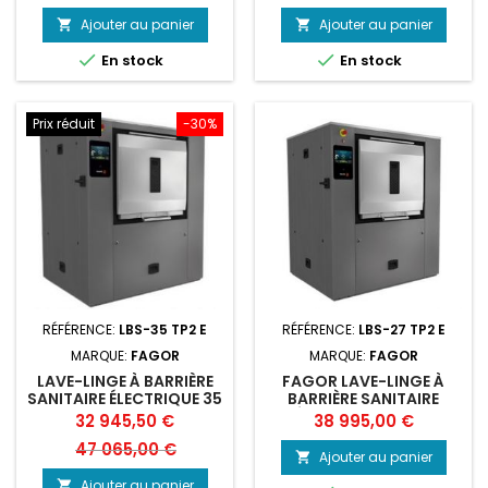
base
base
Ajouter au panier
Ajouter au panier




En stock
En stock
Prix réduit
-30%
RÉFÉRENCE:
LBS-35 TP2 E
RÉFÉRENCE:
LBS-27 TP2 E
MARQUE:
FAGOR
MARQUE:
FAGOR
LAVE-LINGE À BARRIÈRE
FAGOR LAVE-LINGE À
SANITAIRE ÉLECTRIQUE 35
BARRIÈRE SANITAIRE
KG FAGOR
ÉLECTRIQUE 27 KG
Prix
Prix
Prix
32 945,50 €
38 995,00 €
de
47 065,00 €
Ajouter au panier

base
Ajouter au panier
