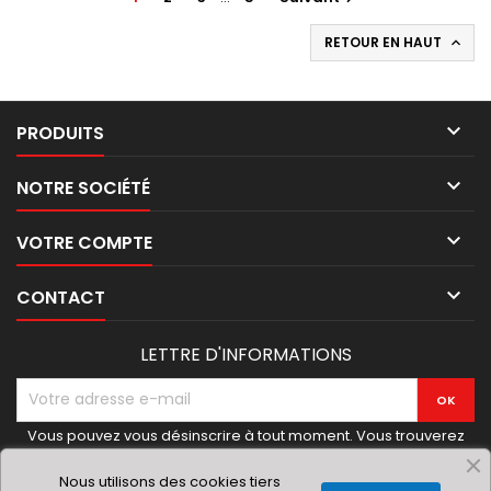
RETOUR EN HAUT


PRODUITS

NOTRE SOCIÉTÉ

VOTRE COMPTE

CONTACT
LETTRE D'INFORMATIONS
Vous pouvez vous désinscrire à tout moment. Vous trouverez
pour cela nos informations de contact dans les conditions
d'utilisation du site.
Nous utilisons des cookies tiers