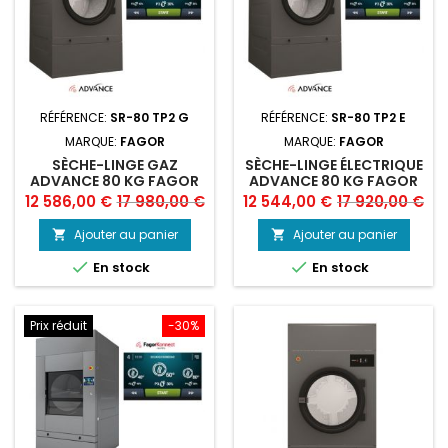
RÉFÉRENCE:
SR-80 TP2 G
RÉFÉRENCE:
SR-80 TP2 E
MARQUE:
FAGOR
MARQUE:
FAGOR
SÈCHE-LINGE GAZ
SÈCHE-LINGE ÉLECTRIQUE
ADVANCE 80 KG FAGOR
ADVANCE 80 KG FAGOR
Prix
Prix
Prix
Prix
12 586,00 €
17 980,00 €
12 544,00 €
17 920,00 €
de
de
Ajouter au panier
Ajouter au panier


base
base


En stock
En stock
Prix réduit
-30%