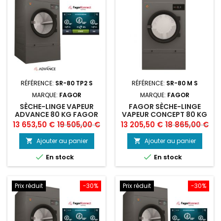
RÉFÉRENCE:
SR-80 TP2 S
RÉFÉRENCE:
SR-80 M S
MARQUE:
FAGOR
MARQUE:
FAGOR
SÈCHE-LINGE VAPEUR
FAGOR SÈCHE-LINGE
ADVANCE 80 KG FAGOR
VAPEUR CONCEPT 80 KG
Prix
Prix
Prix
Prix
13 653,50 €
19 505,00 €
13 205,50 €
18 865,00 €
de
de
Ajouter au panier
Ajouter au panier


base
base


En stock
En stock
Prix réduit
-30%
Prix réduit
-30%