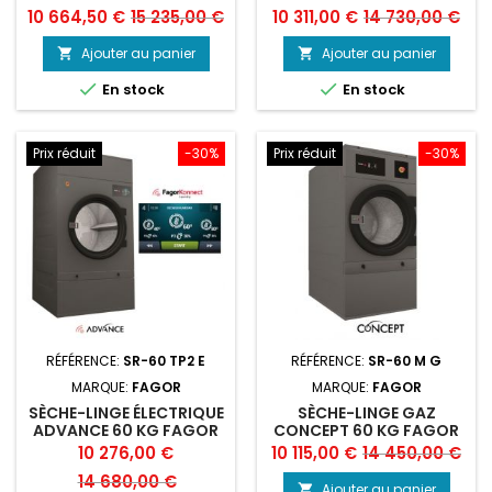
Prix
Prix
Prix
Prix
10 664,50 €
15 235,00 €
10 311,00 €
14 730,00 €
de
de
Ajouter au panier
Ajouter au panier


base
base


En stock
En stock
Prix réduit
-30%
Prix réduit
-30%
RÉFÉRENCE:
SR-60 TP2 E
RÉFÉRENCE:
SR-60 M G
MARQUE:
FAGOR
MARQUE:
FAGOR
SÈCHE-LINGE ÉLECTRIQUE
SÈCHE-LINGE GAZ
ADVANCE 60 KG FAGOR
CONCEPT 60 KG FAGOR
Prix
Prix
Prix
Prix
10 276,00 €
10 115,00 €
14 450,00 €
de
de
14 680,00 €
Ajouter au panier
