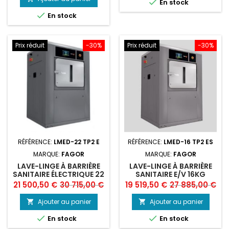

En stock

En stock
Prix réduit
-30%
Prix réduit
-30%
RÉFÉRENCE:
LMED-22 TP2 E
RÉFÉRENCE:
LMED-16 TP2 ES
MARQUE:
FAGOR
MARQUE:
FAGOR
LAVE-LINGE À BARRIÈRE
LAVE-LINGE À BARRIÈRE
SANITAIRE ÉLECTRIQUE 22
SANITAIRE E/V 16KG
KG FAGOR
FAGOR
Prix
Prix
Prix
Prix
21 500,50 €
30 715,00 €
19 519,50 €
27 885,00 €
de
de
Ajouter au panier
Ajouter au panier


base
base


En stock
En stock