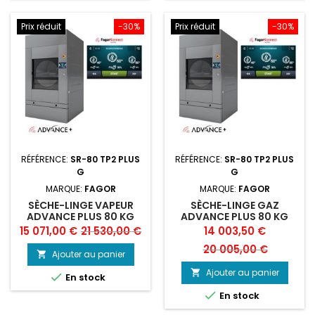
Prix réduit
-30%
Prix réduit
-30%
RÉFÉRENCE:
SR-80 TP2 PLUS
RÉFÉRENCE:
SR-80 TP2 PLUS
G
G
MARQUE:
FAGOR
MARQUE:
FAGOR
SÈCHE-LINGE VAPEUR
SÈCHE-LINGE GAZ
ADVANCE PLUS 80 KG
ADVANCE PLUS 80 KG
FAGOR
FAGOR
Prix
Prix
Prix
Prix
15 071,00 €
21 530,00 €
14 003,50 €
de
de
20 005,00 €
Ajouter au panier

base
base
Ajouter au panier


En stock

En stock