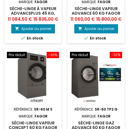
MARQUE:
FAGOR
MARQUE:
FAGOR
SÈCHE-LINGE À VAPEUR
SÈCHE-LINGE VAPEUR
ADVANCEPLUS 45 KG,
ADVANCE 60 KG FAGOR
FAGOR
Prix
Prix
Prix
Prix
11 084,50 €
15 835,00 €
11 060,00 €
15 800,00 €
de
de
Ajouter au panier
Ajouter au panier


base
base


En stock
En stock
Prix réduit
-30%
Prix réduit
-30%
RÉFÉRENCE:
SR-60 M S
RÉFÉRENCE:
SR-60 TP2 G
MARQUE:
FAGOR
MARQUE:
FAGOR
SÈCHE-LINGE VAPEUR
SÈCHE-LINGE GAZ
CONCEPT 60 KG FAGOR
ADVANCE 60 KG FAGOR