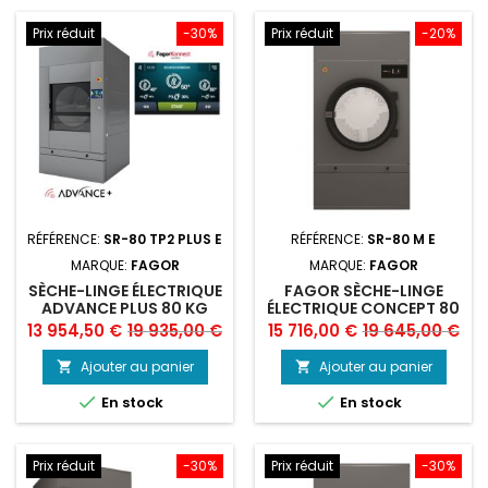
Prix réduit
-30%
Prix réduit
-20%
RÉFÉRENCE:
SR-80 TP2 PLUS E
RÉFÉRENCE:
SR-80 M E
MARQUE:
FAGOR
MARQUE:
FAGOR
SÈCHE-LINGE ÉLECTRIQUE
FAGOR SÈCHE-LINGE
ADVANCE PLUS 80 KG
ÉLECTRIQUE CONCEPT 80
FAGOR
KG
Prix
Prix
Prix
Prix
13 954,50 €
19 935,00 €
15 716,00 €
19 645,00 €
de
de
Ajouter au panier
Ajouter au panier


base
base


En stock
En stock
Prix réduit
-30%
Prix réduit
-30%