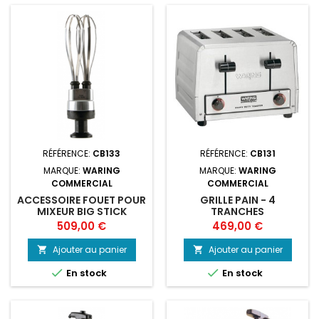
RÉFÉRENCE:
CB133
RÉFÉRENCE:
CB131
MARQUE:
WARING
MARQUE:
WARING
COMMERCIAL
COMMERCIAL
ACCESSOIRE FOUET POUR
GRILLE PAIN - 4
MIXEUR BIG STICK
TRANCHES
WARING
Prix
Prix
509,00 €
469,00 €
Ajouter au panier
Ajouter au panier




En stock
En stock