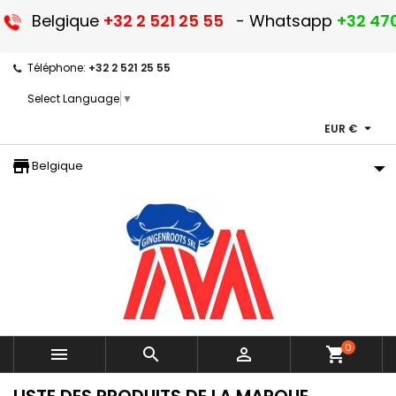
Belgique
+32 2 521 25 55
- Whatsapp
+32 470
Téléphone:
+32 2 521 25 55
Select Language
▼

EUR €
storefront
Belgique
0



shopping_cart
LISTE DES PRODUITS DE LA MARQUE