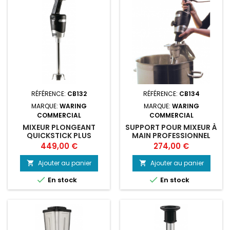
RÉFÉRENCE:
CB132
RÉFÉRENCE:
CB134
MARQUE:
WARING
MARQUE:
WARING
COMMERCIAL
COMMERCIAL
MIXEUR PLONGEANT
SUPPORT POUR MIXEUR À
QUICKSTICK PLUS
MAIN PROFESSIONNEL
WARING WSB40K
WARING
Prix
Prix
449,00 €
274,00 €
Ajouter au panier
Ajouter au panier




En stock
En stock