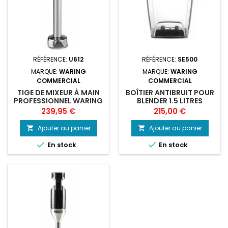
RÉFÉRENCE:
U612
RÉFÉRENCE:
SE500
MARQUE:
WARING
MARQUE:
WARING
COMMERCIAL
COMMERCIAL
TIGE DE MIXEUR À MAIN
BOÎTIER ANTIBRUIT POUR
PROFESSIONNEL WARING
BLENDER 1.5 LITRES
300MM WSB50ST
WARING COMMERCIAL
Prix
Prix
239,95 €
215,00 €
Ajouter au panier
Ajouter au panier




En stock
En stock