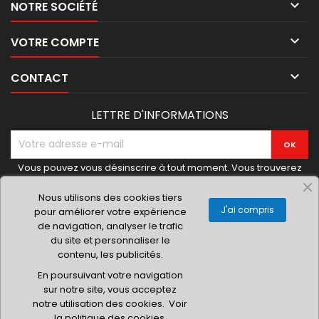

NOTRE SOCIÉTÉ

VOTRE COMPTE

CONTACT
LETTRE D'INFORMATIONS
Vous pouvez vous désinscrire à tout moment. Vous trouverez
pour cela nos informations de contact dans les conditions
d'utilisation du site.
Nous utilisons des cookies tiers
J'ai compris
pour améliorer votre expérience
de navigation, analyser le trafic
du site et personnaliser le
contenu, les publicités.
© 2019 Materielhoreca.com | Gingenroots SRL
En poursuivant votre navigation
sur notre site, vous acceptez
notre utilisation des cookies.
Voir
la politique des cookies.