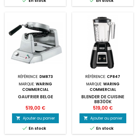


En stock
En stock
RÉFÉRENCE:
DM873
RÉFÉRENCE:
CP847
MARQUE:
WARING
MARQUE:
WARING
COMMERCIAL
COMMERCIAL
GAUFRIER BELGE
BLENDER DE CUISINE
BB300K
Prix
Prix
519,00 €
519,00 €
Ajouter au panier
Ajouter au panier




En stock
En stock