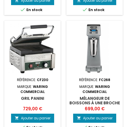
Ajouter au panier
Ajouter au panier




En stock
En stock
RÉFÉRENCE:
CF230
RÉFÉRENCE:
FC268
MARQUE:
WARING
MARQUE:
WARING
COMMERCIAL
COMMERCIAL
GRIL PANINI
MÉLANGEUR DE
BOISSONS À UNE BROCHE
WARING WDM
Prix
Prix
729,00 €
699,00 €
Ajouter au panier
Ajouter au panier

