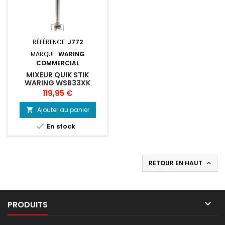
RÉFÉRENCE:
J772
MARQUE:
WARING
COMMERCIAL
MIXEUR QUIK STIK
WARING WSB33XK
Prix
119,95 €
Ajouter au panier


En stock
RETOUR EN HAUT


PRODUITS