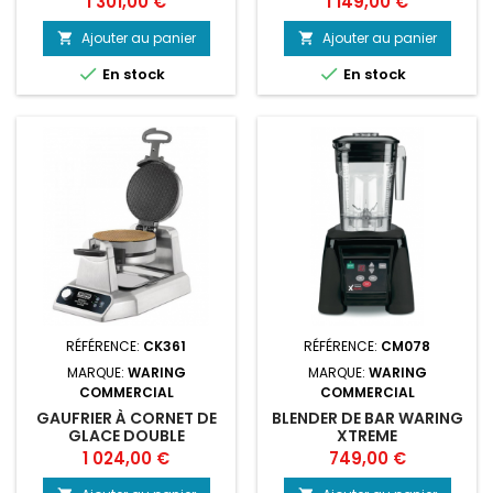
Prix
Prix
1 301,00 €
1 149,00 €
Ajouter au panier
Ajouter au panier




En stock
En stock
RÉFÉRENCE:
CK361
RÉFÉRENCE:
CM078
MARQUE:
WARING
MARQUE:
WARING
COMMERCIAL
COMMERCIAL
GAUFRIER À CORNET DE
BLENDER DE BAR WARING
GLACE DOUBLE
XTREME
Prix
Prix
1 024,00 €
749,00 €