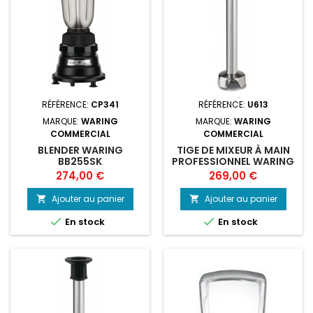
RÉFÉRENCE:
CP341
RÉFÉRENCE:
U613
MARQUE:
WARING
MARQUE:
WARING
COMMERCIAL
COMMERCIAL
BLENDER WARING
TIGE DE MIXEUR À MAIN
BB255SK
PROFESSIONNEL WARING
360MM WSB55ST
Prix
Prix
274,00 €
269,00 €
Ajouter au panier
Ajouter au panier




En stock
En stock