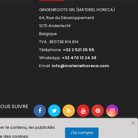
GINGENROOTS SRL (MATERIEL HORECA)
64, Rue du Développement
1070 Anderlecht
Belgique
TVA : BE0738.614.814
Téléphone:
+32 2 521 25 55
WhatsApp:
+32 470 13 24 39
Email:
info@materielhoreca.com
OUS SUIVRE
r le contenu, les publicités.
J'ai compris
que des cookies.