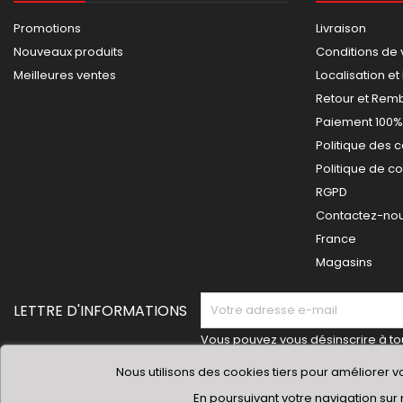
Promotions
Livraison
Nouveaux produits
Conditions de 
Meilleures ventes
Localisation et
Retour et Re
Paiement 100%
Politique des 
Politique de co
RGPD
Contactez-nous
France
Magasins
LETTRE D'INFORMATIONS
Vous pouvez vous désinscrire à t
trouverez pour cela nos informati
Nous utilisons des cookies tiers pour améliorer vo
dans les conditions d'utilisation du 
En poursuivant votre navigation sur 