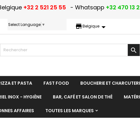
Belgique
+32 2 521 25 55
- Whatsapp
+32 470 13 
Select Language
▼
storefront
Belgique

PIZZA ET PASTA
FAST FOOD
BOUCHERIE ET CHARCUTERI
IEL INOX - HYGIÈNE
BAR, CAFÉ ET SALON DE THÉ
MATÉRI
ONNES AFFAIRES
TOUTES LES MARQUES