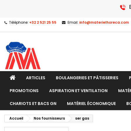
Téléphone:
+32 2 521 25 55
Email:
info@materielhoreca.com
ARTICLES
BOULANGERIES ET PÂTISSERIES
PROMOTIONS
ASPIRATION ET VENTILATION
MATÉR
CHARIOTS ET BACS GN
MATÉRIEL ÉCONOMIQUE
B
Accueil
Nos fournisseurs
ser gas