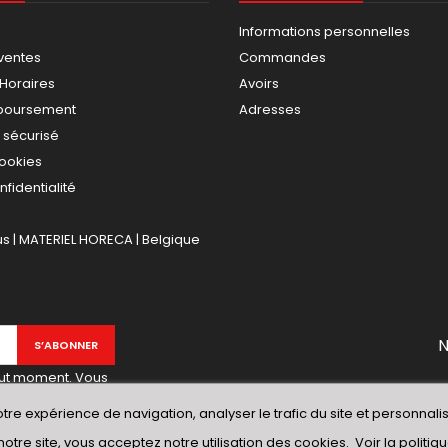
Informations personnelles
ventes
Commandes
 Horaires
Avoirs
mboursement
Adresses
 sécurisé
cookies
nfidentialité
 | MATERIEL HORECA | Belgique
N
out moment. Vous
ons de contact
tre expérience de navigation, analyser le trafic du site et personnalise
site.
notre site, vous acceptez notre utilisation des cookies.
Voir la politi