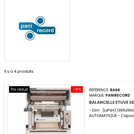
Il y a 4 produits.
Prix réduit
-16%
RÉFÉRENCE:
BA66
MARQUE:
PANIRECORD
BALANCELLE ETUVE S
- Dim : (LxPxH) 1355x
AUTOMATIQUE - Capacit