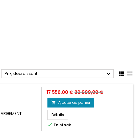



Prix, décroissant
Prix
Prix
17 556,00 €
20 900,00 €
de
Ajouter au panier

base
CHARGEMENT
Détails

En stock