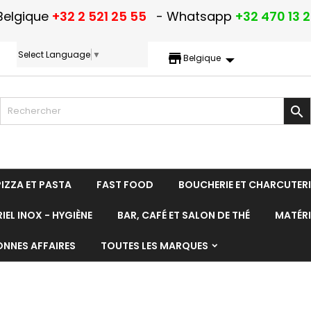
Belgique
+32 2 521 25 55
- Whatsapp
+32 470 13 
Select Language
▼
storefront
Belgique

PIZZA ET PASTA
FAST FOOD
BOUCHERIE ET CHARCUTERI
IEL INOX - HYGIÈNE
BAR, CAFÉ ET SALON DE THÉ
MATÉRI
ONNES AFFAIRES
TOUTES LES MARQUES