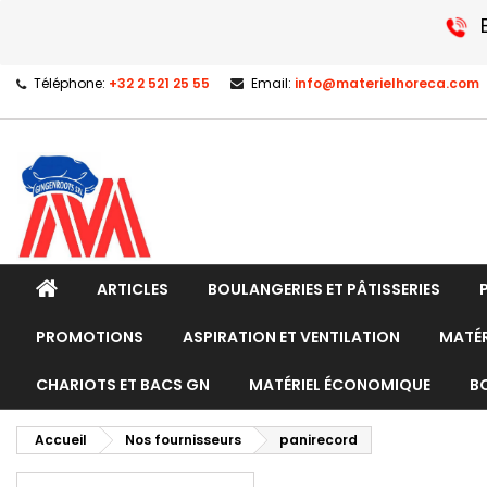
Téléphone:
+32 2 521 25 55
Email:
info@materielhoreca.com
ARTICLES
BOULANGERIES ET PÂTISSERIES
PROMOTIONS
ASPIRATION ET VENTILATION
MATÉR
CHARIOTS ET BACS GN
MATÉRIEL ÉCONOMIQUE
B
Accueil
Nos fournisseurs
panirecord