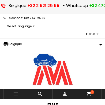
Belgique
+32 2 521 25 55
- Whatsapp
+32 470
Téléphone:
+32 2 521 25 55
Select Language
▼

EUR €
storefront
Belgique
0



shopping_cart