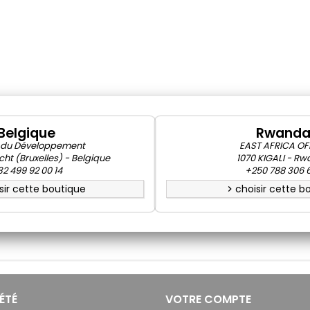
Belgique
Rwand
 du Développement
EAST AFRICA OF
cht (Bruxelles) - Belgique
1070 KIGALI - R
2 499 92 00 14
+250 788 306 
sir cette boutique
choisir cette b
chevron_right
ÉTÉ
VOTRE COMPTE