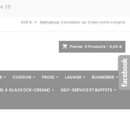
24 39

EUR €
Bienvenue,
Connexion
ou
Créez votre compte
shopping_cart
Panier:
0
Produits - 0,00 €
E
CUISSON
FROID
LAVAGE
BUANDERIE
EL À GLACE (ICE-CREAM)
SELF-SERVICE ET BUFFETS