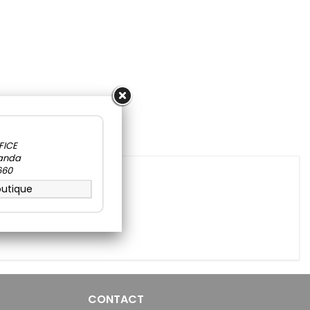
a
FICE
wanda
660
outique
CONTACT