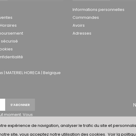
Informations personnelles
ventes
Commandes
 Horaires
Avoirs
mboursement
Adresses
 sécurisé
cookies
nfidentialité
 | MATERIEL HORECA | Belgique
N
out moment. Vous
ons de contact
tre expérience de navigation, analyser le trafic du site et personnalise
site.
notre site, vous acceptez notre utilisation des cookies.
Voir la politi