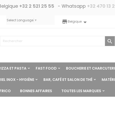
Belgique
+32 2 521 25 55
- Whatsapp
+32 470 13 
Select Language
▼
storefront
Belgique

PIZZA ET PASTA
FAST FOOD
BOUCHERIE ET CHARCUTERI
IEL INOX - HYGIÈNE
BAR, CAFÉ ET SALON DE THÉ
MATÉRI
NFRICO
BONNES AFFAIRES
TOUTES LES MARQUES