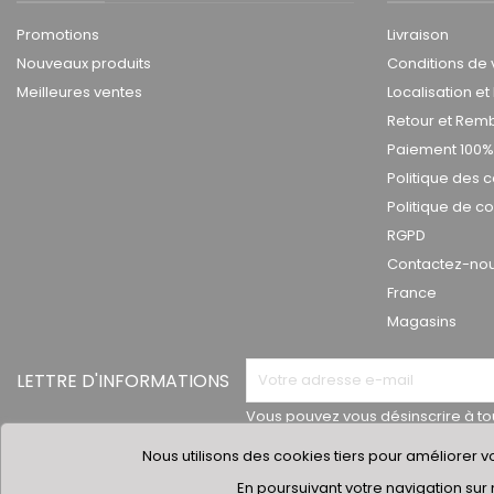
Promotions
Livraison
Nouveaux produits
Conditions de 
Meilleures ventes
Localisation et
Retour et Re
Paiement 100%
Politique des 
Politique de co
RGPD
Contactez-nous
France
Magasins
LETTRE D'INFORMATIONS
Vous pouvez vous désinscrire à t
trouverez pour cela nos informati
Nous utilisons des cookies tiers pour améliorer vo
dans les conditions d'utilisation du 
En poursuivant votre navigation sur 