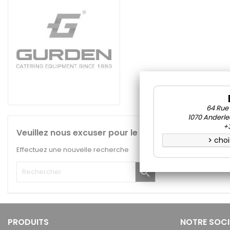
64 Rue
1070 Anderle
+3
Veuillez nous excuser pour le désagrément.
choi
chevron_right
Effectuez une nouvelle recherche

PRODUITS
NOTRE SOCI