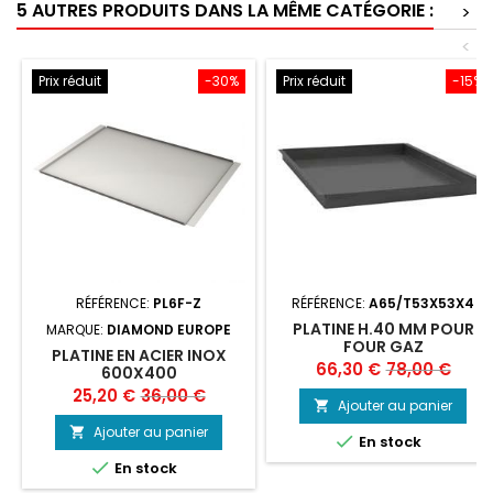
5 AUTRES PRODUITS DANS LA MÊME CATÉGORIE :
>
<
Prix réduit
-30%
Prix réduit
-15%
RÉFÉRENCE:
PL6F-Z
RÉFÉRENCE:
A65/T53X53X4
PLATINE H.40 MM POUR
MARQUE:
DIAMOND EUROPE
FOUR GAZ
PLATINE EN ACIER INOX
Prix
Prix
66,30 €
78,00 €
600X400
Prix
Prix
25,20 €
36,00 €
de
Ajouter au panier

de
base
Ajouter au panier


En stock
base

En stock