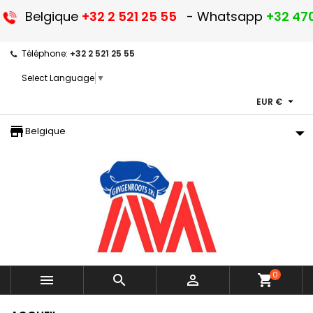
Belgique
+32 2 521 25 55
- Whatsapp
+32 470
Téléphone:
+32 2 521 25 55
Select Language
▼

EUR €
storefront
Belgique
0



shopping_cart