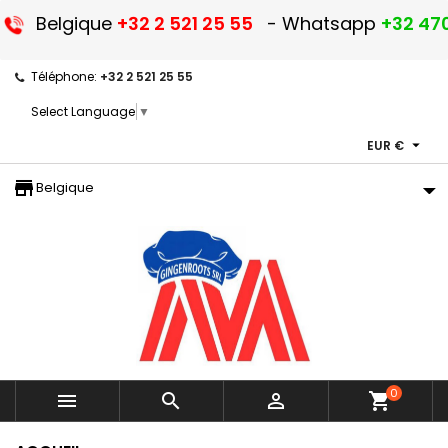
Belgique
+32 2 521 25 55
- Whatsapp
+32 470
Téléphone:
+32 2 521 25 55
Select Language
▼

EUR €
storefront
Belgique
0



shopping_cart