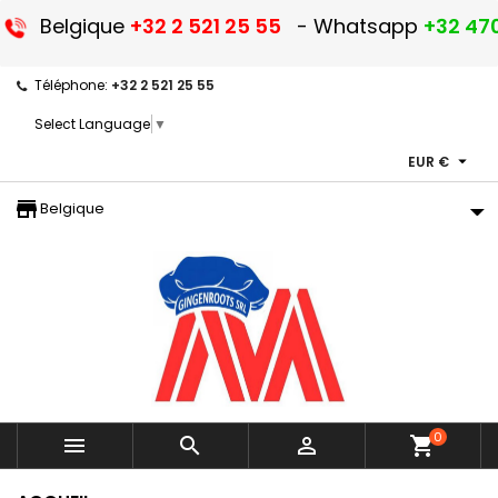
Belgique
+32 2 521 25 55
- Whatsapp
+32 470
Téléphone:
+32 2 521 25 55
Select Language
▼

EUR €
storefront
Belgique
0



shopping_cart