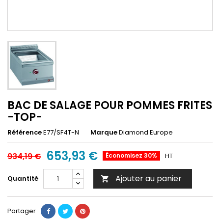
BAC DE SALAGE POUR POMMES FRITES
-TOP-
Référence
E77/SF4T-N
Marque
Diamond Europe
653,93 €
934,19 €
Économisez 30%
HT
Ajouter au panier
Quantité

Partager