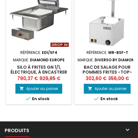
RÉFÉRENCE:
EDI/SF4
RÉFÉRENCE:
WR-BSF-T
MARQUE:
DIAMOND EUROPE
MARQUE:
DIVERSO BY DIAMOND
SILO À FRITES GN 1/1,
BAC DE SALAGE POUR
ÉLECTRIQUE, À ENCASTRER
POMMES FRITES -TOP-
Prix
Prix
Prix
Prix
790,37 €
929,85 €
302,60 €
356,00 €
de
de
Ajouter au panier
Ajouter au panier


base
base


En stock
En stock

PRODUITS