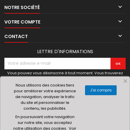

NOTRE SOCIÉTÉ

VOTRE COMPTE

CONTACT
LETTRE D'INFORMATIONS
Vous pouvez vous désinscrire à tout moment. Vous trouverez
pour cela nos informations de contact dans les conditions
d'utilisation du site.
Nous utilisons des cookies tiers
J'ai compris
pour améliorer votre expérience
de navigation, analyser le trafic
du site et personnaliser le
contenu, les publicités.
© 2019 Materielhoreca.com | Gingenroots SRL
En poursuivant votre navigation
sur notre site, vous acceptez
notre utilisation des cookies.
Voir