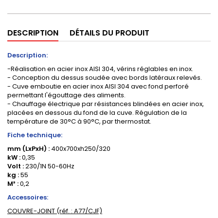
DESCRIPTION
DÉTAILS DU PRODUIT
Description:
-Réalisation en acier inox AISI 304, vérins réglables en inox.
- Conception du dessus soudée avec bords latéraux relevés.
- Cuve emboutie en acier inox AISI 304 avec fond perforé
permettant l'égouttage des aliments.
- Chauffage électrique par résistances blindées en acier inox,
placées en dessous du fond de la cuve. Régulation de la
température de 30°C à 90°C, par thermostat.
Fiche technique:
mm (LxPxH) :
400x700xh250/320
kW :
0,35
Volt :
230/1N 50-60Hz
kg :
55
M³ :
0,2
Accessoires:
COUVRE-JOINT (réf. : A77/CJF)