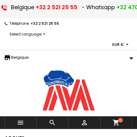
Belgique
+32 2 521 25 55
- Whatsapp
+32 470
Téléphone:
+32 2 521 25 55
Select Language
▼

EUR €
storefront
Belgique
0



shopping_cart