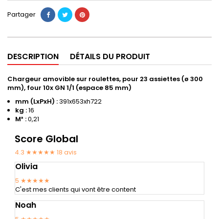
Partager
DESCRIPTION
DÉTAILS DU PRODUIT
Chargeur amovible sur roulettes, pour 23 assiettes (ø 300
mm), four 10x GN 1/1 (espace 85 mm)
mm (LxPxH) :
391x653xh722
kg :
16
M³ :
0,21
Score Global
4.3 ★★★★★
18
avis
Olivia
5
★★★★★
C'est mes clients qui vont être content
Noah