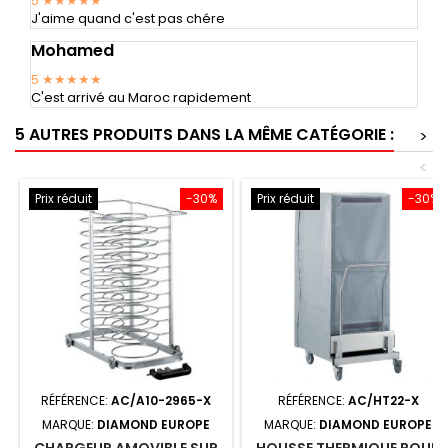
5
★★★★★
J'aime quand c'est pas chére
Mohamed
5
★★★★★
C'est arrivé au Maroc rapidement
5 AUTRES PRODUITS DANS LA MÊME CATÉGORIE :
>
<
Prix réduit
-30%
Prix réduit
-30%
RÉFÉRENCE:
AC/A10-2965-X
RÉFÉRENCE:
AC/HT22-X
MARQUE:
DIAMOND EUROPE
MARQUE:
DIAMOND EUROPE
CHARGEUR AMOVIBLE SUR
HOUSSE THERMIQUE POUR