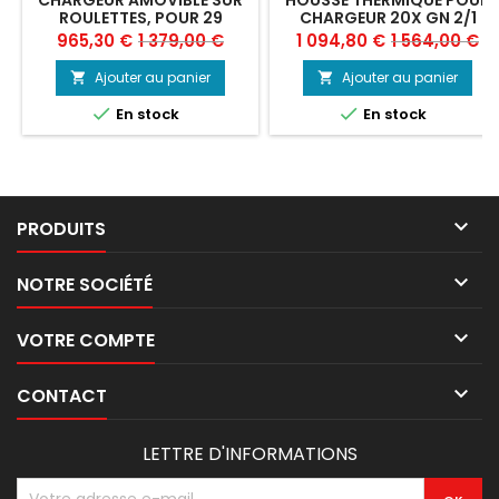
ROULETTES, POUR 29
CHARGEUR 20X GN 2/1
ASSIETTES (Ø 300 MM),
Prix
Prix
Prix
Prix
965,30 €
1 379,00 €
1 094,80 €
1 564,00 €
FOUR 10X GN 1/1 (ESPACE
de
de
65 MM)
Ajouter au panier
Ajouter au panier


base
base


En stock
En stock

PRODUITS

NOTRE SOCIÉTÉ

VOTRE COMPTE

CONTACT
LETTRE D'INFORMATIONS