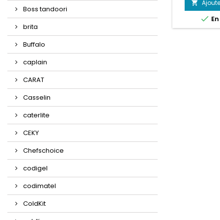
Ajoute

Boss tandoori

En
brita
Buffalo
caplain
CARAT
Casselin
caterlite
CEKY
Chefschoice
codigel
codimatel
ColdKit