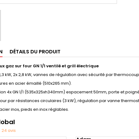
N
DÉTAILS DU PRODUIT
x gaz sur four GN 1/1 ventilé et grill électrique
 3,3 kW, 2x 2,8 kW, vannes de régulation avec sécurité par thermocoup
eures en acier émaillé (510x265 mm).
ion 4x GN 1/1 (535x325xh340mm) espacement 50mm, porte et poignée 
our par résistances circulaires (3 kW), régulation par vanne thermost
acier inox, pieds en inox réglables.
lobal
★
24
avis