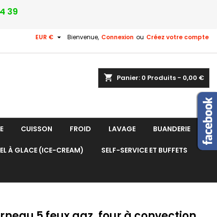
24 39

EUR €
Bienvenue,
Connexion
ou
Créez votre compte
shopping_cart
Panier:
0
Produits - 0,00 €
E
CUISSON
FROID
LAVAGE
BUANDERIE
EL À GLACE (ICE-CREAM)
SELF-SERVICE ET BUFFETS
rneau 5 feux gaz, four à convection