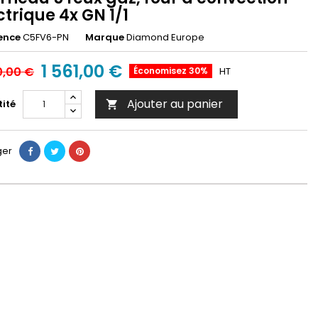
ctrique 4x GN 1/1
ence
C5FV6-PN
Marque
Diamond Europe
1 561,00 €
0,00 €
Économisez 30%
HT
Ajouter au panier
ité

ger