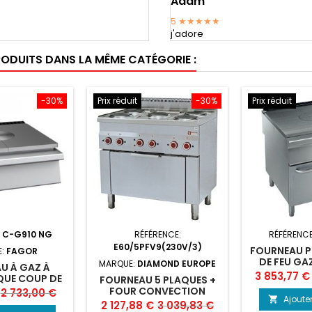
Adam
5
★★★★★
j'adore
RODUITS DANS LA MÊME CATÉGORIE :
-30%
Prix réduit
-30%
Prix réduit
:
C-G910 NG
RÉFÉRENCE:
RÉFÉRENC
E60/5PFV9(230V/3)
FOURNEAU P
E:
FAGOR
DE FEU GA
MARQUE:
DIAMOND EUROPE
U À GAZ À
G
Prix
3 853,77 €
QUE COUP DE
FOURNEAU 5 PLAQUES +
FAGOR
FOUR CONVECTION
Prix
2 733,00 €
Ajoute

ELECTRIQUE GN 1/1
Prix
Prix
2 127,88 €
3 039,83 €
de