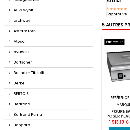
Arthur
5
★★★★★
APW wyott
j'approuve
archway
5 AUTRES P
Asterm forni
Atosa
Prix réduit
avancini
Bartscher
Batinox - Tibiletti
Berkel
BERTO'S
RÉFÉRENCE
Bertrand
MARQU
FOURNEA
Bertrand Puma
POSER PLA
FEU 
Prix
1 913,10 €
Bongard