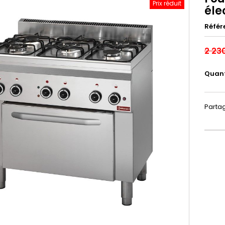
Prix réduit
éle
Référ
2 23
Quant
Parta