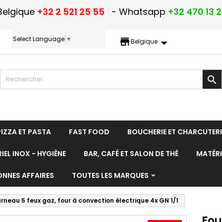
Belgique
+32 2 521 25 55
- Whatsapp
+32 470 13 
Select Language
▼
storefront
Belgique

PIZZA ET PASTA
FAST FOOD
BOUCHERIE ET CHARCUTERI
IEL INOX - HYGIÈNE
BAR, CAFÉ ET SALON DE THÉ
MATÉRI
ONNES AFFAIRES
TOUTES LES MARQUES
rneau 5 feux gaz, four à convection électrique 4x GN 1/1
Fou