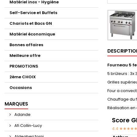
Matériel inox - Hygiène
Self-Service et Buffets
Chariots et Bacs GN
Matériel économique
Bonnes affaires
DESCRIPTIO
Meilleure offre
Fourneau 5 feu
PROMOTIONS
5 brûleurs : 3x
2ème CHOIX
Grilles supéri
Occasions
Four a convect
Chauffage du f
MARQUES
Réalisation en 
Adande
Score G
Afi Collin-Lucy
4.4 ★★★★
Aldegheri forni