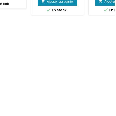
Ajouter au panier
Ajouter


stock
base


En stock
En 