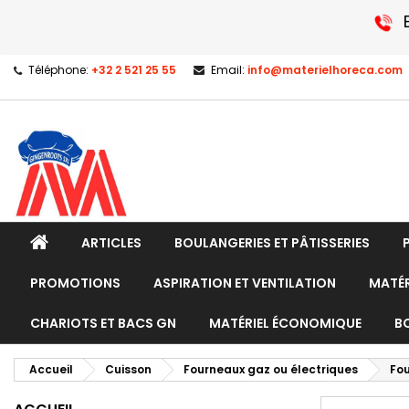
Téléphone:
+32 2 521 25 55
Email:
info@materielhoreca.com
ARTICLES
BOULANGERIES ET PÂTISSERIES
PROMOTIONS
ASPIRATION ET VENTILATION
MATÉR
CHARIOTS ET BACS GN
MATÉRIEL ÉCONOMIQUE
B
Accueil
Cuisson
Fourneaux gaz ou électriques
Fou