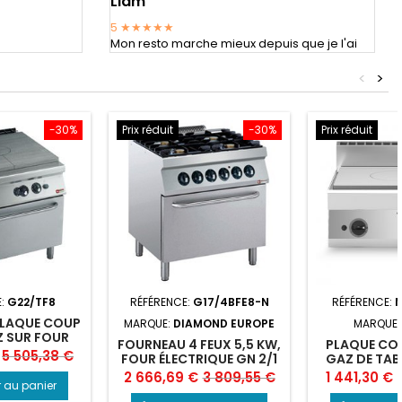
Liam
5
★★★★★
Mon resto marche mieux depuis que je l'ai
<
>
-30%
Prix réduit
-30%
Prix réduit
E:
G22/TF8
RÉFÉRENCE:
G17/4BFE8-N
RÉFÉRENCE:
LAQUE COUP
MARQUE:
DIAMOND EUROPE
MARQUE
Z SUR FOUR
FOURNEAU 4 FEUX 5,5 KW,
PLAQUE COU
AZ
Prix
5 505,38 €
FOUR ÉLECTRIQUE GN 2/1
GAZ DE TABL
Prix
Prix
Prix
P
2 666,69 €
3 809,55 €
1 441,30 €
de
r au panier
de
base