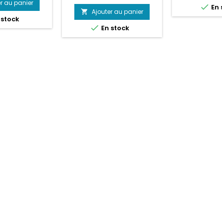
r au panier

de
En 
base
Ajouter au panier

 stock
base

En stock