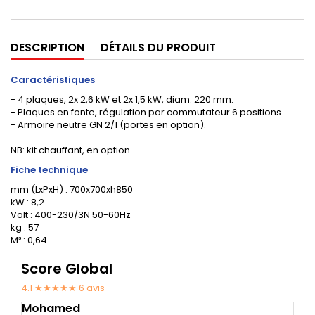
DESCRIPTION
DÉTAILS DU PRODUIT
Caractéristiques
- 4 plaques, 2x 2,6 kW et 2x 1,5 kW, diam. 220 mm.
- Plaques en fonte, régulation par commutateur 6 positions.
- Armoire neutre GN 2/1 (portes en option).
NB: kit chauffant, en option.
Fiche technique
mm (LxPxH) : 700x700xh850
kW : 8,2
Volt : 400-230/3N 50-60Hz
kg : 57
M³ : 0,64
Score Global
4.1 ★★★★★
6
avis
Mohamed