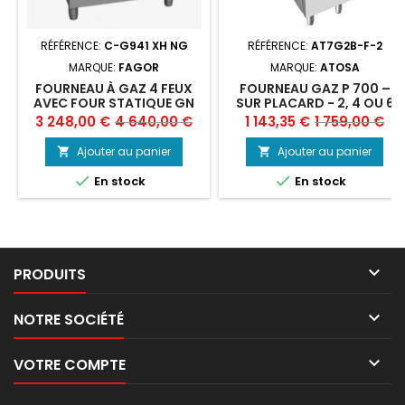
RÉFÉRENCE:
C-G941 XH NG
RÉFÉRENCE:
AT7G2B-F-2
MARQUE:
FAGOR
MARQUE:
ATOSA
FOURNEAU À GAZ 4 FEUX
FOURNEAU GAZ P 700 –
AVEC FOUR STATIQUE GN
SUR PLACARD - 2, 4 OU 6
2/1 FAGOR
FEUX - ATOSA
Prix
Prix
Prix
Prix
3 248,00 €
4 640,00 €
1 143,35 €
1 759,00 €
de
de
Ajouter au panier
Ajouter au panier


base
base


En stock
En stock

PRODUITS

NOTRE SOCIÉTÉ

VOTRE COMPTE