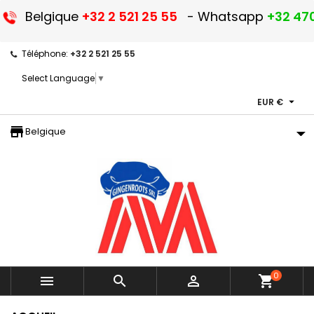
Belgique
+32 2 521 25 55
- Whatsapp
+32 470
Téléphone:
+32 2 521 25 55
Select Language
▼

EUR €
storefront
Belgique
0



shopping_cart