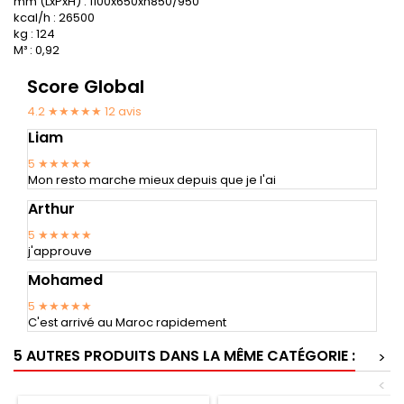
mm (LxPxH) : 1100x650xh850/950
kcal/h : 26500
kg : 124
M³ : 0,92
Score Global
4.2 ★★★★★
12
avis
Liam
5
★★★★★
Mon resto marche mieux depuis que je l'ai
Arthur
5
★★★★★
j'approuve
Mohamed
5
★★★★★
C'est arrivé au Maroc rapidement
5 AUTRES PRODUITS DANS LA MÊME CATÉGORIE :
>
<