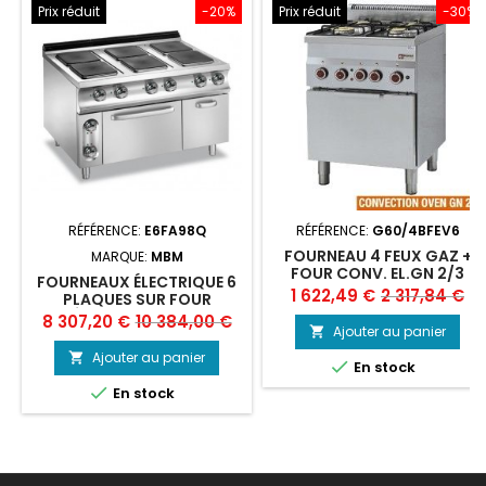
Prix réduit
-20%
Prix réduit
-30%
RÉFÉRENCE:
E6FA98Q
RÉFÉRENCE:
G60/4BFEV6
FOURNEAU 4 FEUX GAZ +
MARQUE:
MBM
FOUR CONV. EL.GN 2/3
FOURNEAUX ÉLECTRIQUE 6
Prix
Prix
1 622,49 €
2 317,84 €
PLAQUES SUR FOUR
ÉLECTRIQUE MBM
Prix
Prix
8 307,20 €
10 384,00 €
de
Ajouter au panier

de
base
Ajouter au panier


En stock
base

En stock