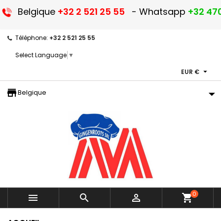
Belgique
+32 2 521 25 55
- Whatsapp
+32 470
Téléphone:
+32 2 521 25 55
Select Language
▼

EUR €
storefront
Belgique
0



shopping_cart