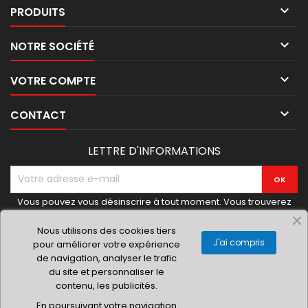

PRODUITS

NOTRE SOCIÉTÉ

VOTRE COMPTE

CONTACT
LETTRE D'INFORMATIONS
Vous pouvez vous désinscrire à tout moment. Vous trouverez
pour cela nos informations de contact dans les conditions
d'utilisation du site.
Nous utilisons des cookies tiers
J'ai compris
pour améliorer votre expérience
de navigation, analyser le trafic
du site et personnaliser le
contenu, les publicités.
© 2019 Materielhoreca.com | Gingenroots SRL
En poursuivant votre navigation