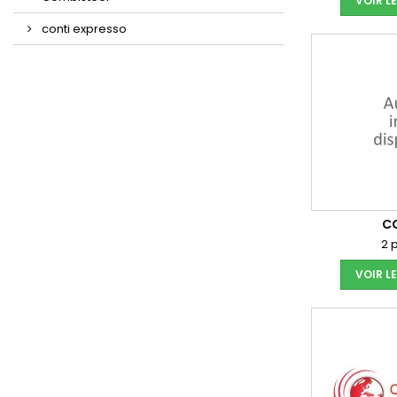
VOIR L
conti expresso
C
2 
VOIR L