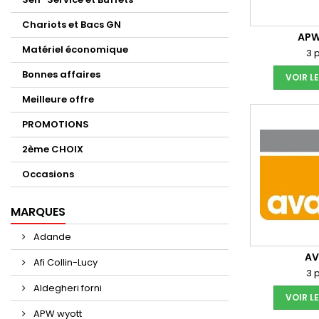
Chariots et Bacs GN
APW
Matériel économique
3 
Bonnes affaires
VOIR L
Meilleure offre
PROMOTIONS
2ème CHOIX
Occasions
MARQUES
Adande
AV
Afi Collin-Lucy
3 
Aldegheri forni
VOIR L
APW wyott