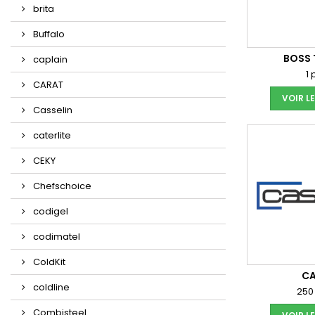
brita
Buffalo
BOSS
caplain
1 
CARAT
VOIR L
Casselin
caterlite
CEKY
Chefschoice
codigel
codimatel
ColdKit
CA
coldline
250
Combisteel