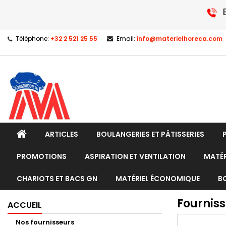
Téléphone:
+32 2 521 25 55
Email:
info@materielhoreca.com
ARTICLES
BOULANGERIES ET PÂTISSERIES
PROMOTIONS
ASPIRATION ET VENTILATION
MATÉR
CHARIOTS ET BACS GN
MATÉRIEL ÉCONOMIQUE
B
Fournis
ACCUEIL
Nos fournisseurs