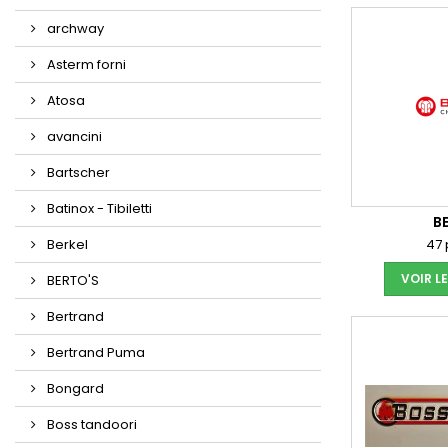
archway
Asterm forni
Atosa
avancini
Bartscher
Batinox - Tibiletti
B
Berkel
47 
VOIR L
BERTO'S
Bertrand
Bertrand Puma
Bongard
Boss tandoori