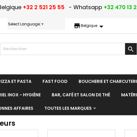
Belgique
+32 2 521 25 55
- Whatsapp
+32 470 13 
Select Language
▼
storefront
Belgique

PIZZA ET PASTA
FAST FOOD
BOUCHERIE ET CHARCUTERI
IEL INOX - HYGIÈNE
BAR, CAFÉ ET SALON DE THÉ
MATÉRI
ONNES AFFAIRES
TOUTES LES MARQUES
seurs