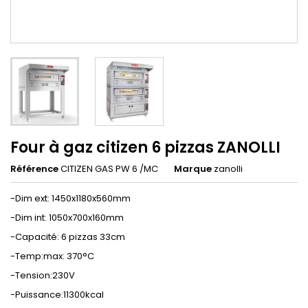
Four à gaz citizen 6 pizzas ZANOLLI
Référence
CITIZEN GAS PW 6 /MC
Marque
zanolli
-Dim ext: 1450x1180x560mm
-Dim int: 1050x700x160mm
-Capacité: 6 pizzas 33cm
-Temp:max: 370°C
-Tension:230V
-Puissance:11300kcal