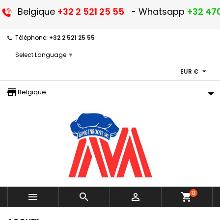
Belgique
+32 2 521 25 55
- Whatsapp
+32 470
Téléphone:
+32 2 521 25 55
Select Language
▼

EUR €
storefront
Belgique
0



shopping_cart