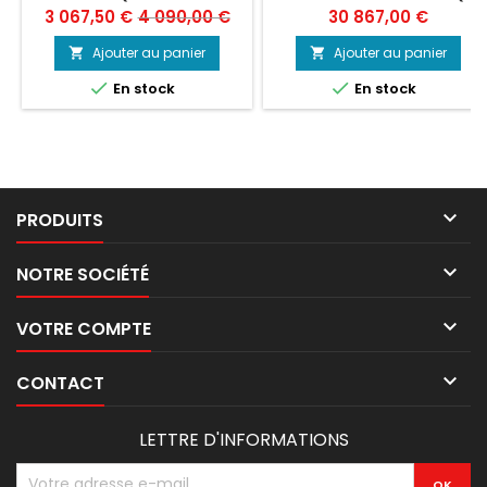
DIGITAL LARGE
Prix
Prix
Prix
3 067,50 €
4 090,00 €
30 867,00 €
PROFESSIONNEL
de
Ajouter au panier
Ajouter au panier


base


En stock
En stock

PRODUITS

NOTRE SOCIÉTÉ

VOTRE COMPTE

CONTACT
LETTRE D'INFORMATIONS