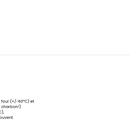
 four (+/-60ºC) et
 charbon!).
C),
souvent.