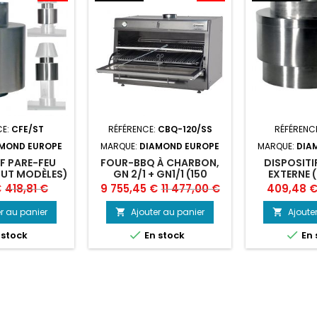
CE:
CFE/ST
RÉFÉRENCE:
CBQ-120/SS
RÉFÉRENC
MOND EUROPE
MARQUE:
DIAMOND EUROPE
MARQUE:
DIA
IF PARE-FEU
FOUR-BBQ À CHARBON,
DISPOSITI
OUT MODÈLES)
GN 2/1 + GN1/1 (150
EXTERNE 
KG/H)/INOX
Prix
Prix
Prix
Prix
€
418,81 €
9 755,45 €
11 477,00 €
409,48 
de
de
r au panier
Ajouter au panier
Ajoute


base
base


 stock
En stock
En 