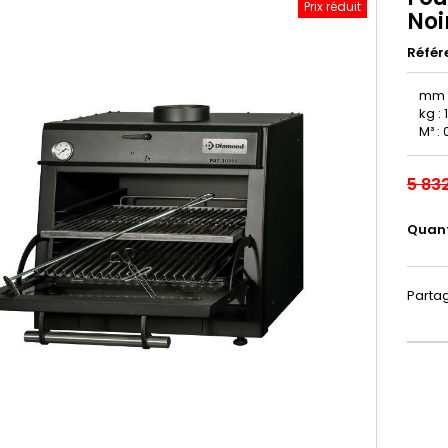
Prix réduit
Noi
Référ
mm (L
kg : 
M³ : 
5 83
Quant
Parta