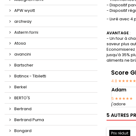
- Dispositif pa
APW wyott
- Dispositif ré
- Livré avec 4
archway
Asterm forni
AVANTAGE
:
- Un four à ch
Atosa
saveur plus aut
Economiserez j
avancini
jusqu’à 35% plu
aliments ne br
Bartscher
Score G
Batinox - Tibiletti
4.8 ★★★★
Berkel
Adam
BERTO'S
5
★★★★★
j'adore
Bertrand
5 AUTRES P
Bertrand Puma
Bongard
Prix réduit