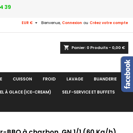
24 39

EUR €
Bienvenue,
Connexion
ou
Créez votre compte
shopping_cart
Panier:
0
Produits - 0,00 €
E
CUISSON
FROID
LAVAGE
BUANDERIE
EL À GLACE (ICE-CREAM)
SELF-SERVICE ET BUFFETS
r-BBQ à charbon, GN 1/1 (60 Kg/h),