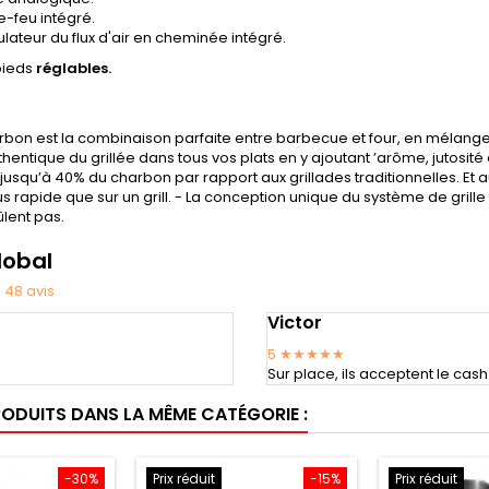
re-feu intégré.
gulateur du flux d'air en cheminée intégré.
 pieds
réglables.
arbon est la combinaison parfaite entre barbecue et four, en mélangea
hentique du grillée dans tous vos plats en y ajoutant ’arôme, jutosité e
usqu’à 40% du charbon par rapport aux grillades traditionnelles. Et
s rapide que sur un grill. - La conception unique du système de grille e
ûlent pas.
lobal
★
48
avis
Victor
5
★★★★★
Sur place, ils acceptent le cash
RODUITS DANS LA MÊME CATÉGORIE :
-30%
Prix réduit
-15%
Prix réduit