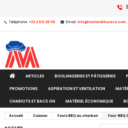
Téléphone:
+32 2 521 25 55
Email:
info@materielhoreca.com
ARTICLES
BOULANGERIES ET PÂTISSERIES
PROMOTIONS
ASPIRATION ET VENTILATION
MATÉR
CHARIOTS ET BACS GN
MATÉRIEL ÉCONOMIQUE
B
Accueil
Cuisson
Fours BBQ au charbon
Four-BBQ à