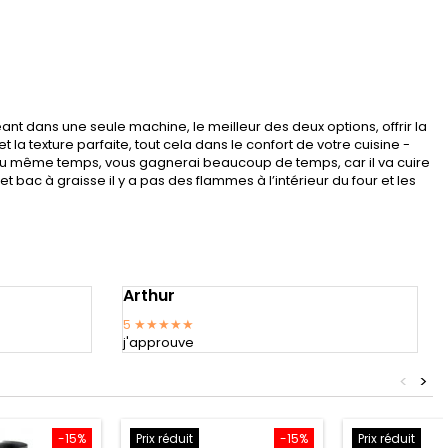
nt dans une seule machine, le meilleur des deux options, offrir la
t la texture parfaite, tout cela dans le confort de votre cuisine -
 au même temps, vous gagnerai beaucoup de temps, car il va cuire
t bac à graisse il y a pas des flammes à l’intérieur du four et les
Arthur
5
★★★★★
j'approuve
<
>
-15%
Prix réduit
-15%
Prix réduit