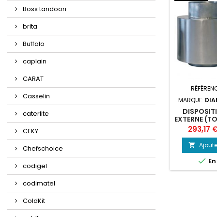
Boss tandoori
brita
Buffalo
caplain
CARAT
RÉFÉREN
Casselin
MARQUE:
DIA
DISPOSIT
caterlite
EXTERNE (T
Prix
293,17 
CEKY
Ajoute

Chefschoice

En
codigel
codimatel
ColdKit