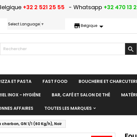
Belgique
+32 2 521 25 55
- Whatsapp
+32 470 13 
Select Language
▼
storefront
Belgique

PIZZA ET PASTA
FAST FOOD
BOUCHERIE ET CHARCUTERI
IEL INOX - HYGIÈNE
BAR, CAFÉ ET SALON DE THÉ
MATÉRI
ONNES AFFAIRES
TOUTES LES MARQUES
 charbon, GN 1/1 (60 Kg/h), Noir
Fou