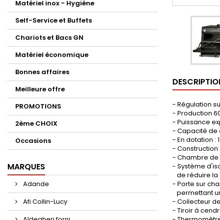
Matériel inox - Hygiène
Self-Service et Buffets
Chariots et Bacs GN
Matériel économique
Bonnes affaires
DESCRIPTIO
Meilleure offre
- Régulation sur
PROMOTIONS
- Production 6
- Puissance ex
2ème CHOIX
- Capacité de 
- En dotation :
Occasions
- Construction 
- Chambre de c
MARQUES
- Système d'is
de réduire la
Adande
- Porte sur ch
permettant une 
Afi Collin-Lucy
- Collecteur de
- Tiroir à cend
Aldegheri forni
- Thermomètre