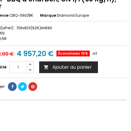
r
ence
CBQ-060/BK
Marque
Diamond Europe
xPxH) : 706x613(925)xh690
155
0,58
4 957,20 €
2,00 €
Économisez 15%
HT
Ajouter au panier
ité

ger