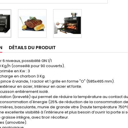
N
DÉTAILS DU PRODUIT
 6 niveaux, possibilité GN 1/1
0 Kg/h (conseillé pour 90 couverts).
primée en Kw : 3
charge en charbon 3 Kg.
 1 pince à viande, 1 racloir et 1 grille en forme "O" (585x465 mm).
extérieur en acier, Intérieur en acier et fonte.
uisson entièrement isolé.
olation (breveté) qui permet de réduire la température au contact du
 consommation d'énergie (25% de réduction de la consommation de
arnières, basculante, munie de grande vitre (haute température 750°
excellente visibilité à l'intérieure et plus besoin d’ouvrir la porte si 
 graisse intègre, avec tiroir récolteur.
res (amovible).
 analogique.