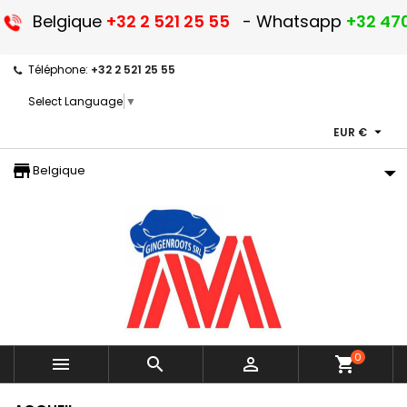
Belgique
+32 2 521 25 55
- Whatsapp
+32 470
Téléphone:
+32 2 521 25 55
Select Language
▼

EUR €
storefront
Belgique
0



shopping_cart