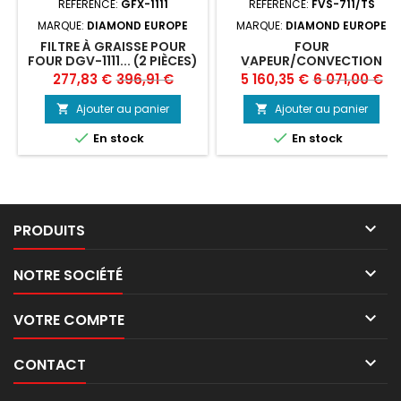
RÉFÉRENCE:
GFX-1111
RÉFÉRENCE:
FVS-711/TS
MARQUE:
DIAMOND EUROPE
MARQUE:
DIAMOND EUROPE
FILTRE À GRAISSE POUR
FOUR
FOUR DGV-1111... (2 PIÈCES)
VAPEUR/CONVECTION
ÉLECTRIQUE, 7X GN1/1
Prix
Prix
Prix
Prix
277,83 €
396,91 €
5 160,35 €
6 071,00 €
TOUCH SCREEN + AUTO-
de
de
CLEANING
Ajouter au panier
Ajouter au panier


base
base


En stock
En stock

PRODUITS

NOTRE SOCIÉTÉ

VOTRE COMPTE

CONTACT