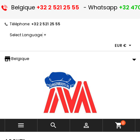
Belgique
+32 2 521 25 55
- Whatsapp
+32 470
Téléphone:
+32 2 521 25 55
Select Language
▼

EUR €
storefront
Belgique
0



shopping_cart