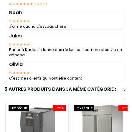
4.6 ★★★★★
36
avis
Noah
5
★★★★★
J'aime quand c'est pas chére
Jules
5
★★★★★
Parler à Kader, il donne des réductions comme si ca vie en
dépend
Olivia
5
★★★★★
C'est mes clients qui vont être content
5 AUTRES PRODUITS DANS LA MÊME CATÉGORIE :
>
<
Prix réduit
-25%
Prix réduit
-35%