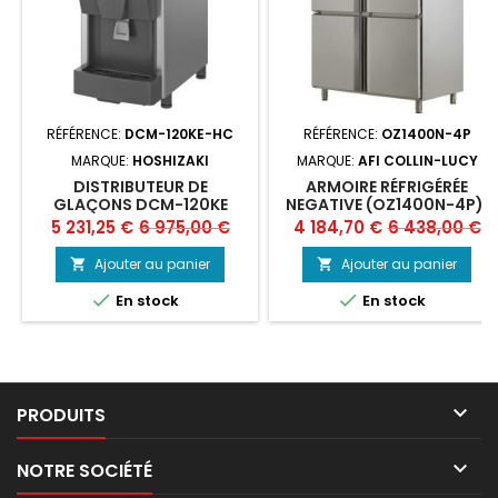
RÉFÉRENCE:
DCM-120KE-HC
RÉFÉRENCE:
OZ1400N-4P
MARQUE:
HOSHIZAKI
MARQUE:
AFI COLLIN-LUCY
DISTRIBUTEUR DE
ARMOIRE RÉFRIGÉRÉE
GLAÇONS DCM-120KE
NEGATIVE (OZ1400N-4P),
HOSHIZAKI
AFI
Prix
Prix
Prix
Prix
5 231,25 €
6 975,00 €
4 184,70 €
6 438,00 €
de
de
Ajouter au panier
Ajouter au panier


base
base


En stock
En stock

PRODUITS

NOTRE SOCIÉTÉ