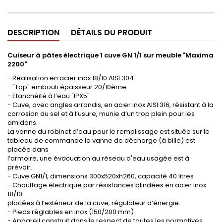
DESCRIPTION
DÉTAILS DU PRODUIT
Cuiseur à pâtes électrique 1 cuve GN 1/1 sur meuble "Maxima
2200"
- Réalisation en acier inox 18/10 AISI 304.
- "Top" embouti épaisseur 20/10ème
- Etanchéité à l’eau "IPX5"
- Cuve, avec angles arrondis, en acier inox AISI 316, résistant à la
corrosion du sel et à l’usure, munie d’un trop plein pour les
amidons.
La vanne du robinet d’eau pour le remplissage est située sur le
tableau de commande la vanne de décharge (à bille) est
placée dans
l’armoire, une évacuation au réseau d'eau usagée est à
prévoir.
- Cuve GN1/1, dimensions 300x520xh260, capacité 40 litres
- Chauffage électrique par résistances blindées en acier inox
18/10
placées à l’extérieur de la cuve, régulateur d’énergie.
- Pieds réglables en inox (150/200 mm)
- Appareil construit dans le respect de toutes les normatives