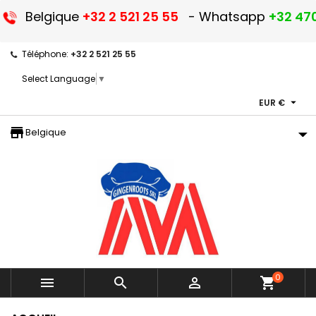
Belgique
+32 2 521 25 55
- Whatsapp
+32 470
Téléphone:
+32 2 521 25 55
Select Language
▼

EUR €
storefront
Belgique
0



shopping_cart