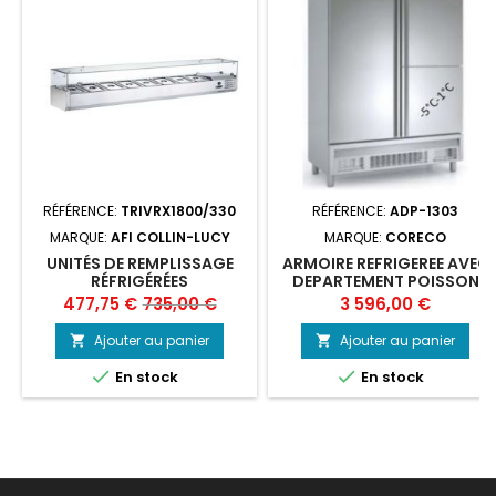
RÉFÉRENCE:
TRIVRX1800/330
RÉFÉRENCE:
ADP-1303
MARQUE:
AFI COLLIN-LUCY
MARQUE:
CORECO
UNITÉS DE REMPLISSAGE
ARMOIRE REFRIGEREE AVEC
RÉFRIGÉRÉES
DEPARTEMENT POISSON
(TRIVRX1800/330), AFI
Prix
Prix
Prix
477,75 €
735,00 €
3 596,00 €
de
Ajouter au panier
Ajouter au panier


base


En stock
En stock