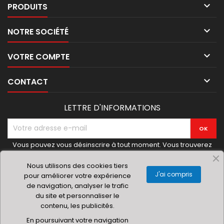

PRODUITS

NOTRE SOCIÉTÉ

VOTRE COMPTE

CONTACT
LETTRE D'INFORMATIONS
Vous pouvez vous désinscrire à tout moment. Vous trouverez
pour cela nos informations de contact dans les conditions
d'utilisation du site.
Nous utilisons des cookies tiers
J'ai compris
pour améliorer votre expérience
de navigation, analyser le trafic
du site et personnaliser le
contenu, les publicités.
© 2019 Materielhoreca.com | Gingenroots SRL
En poursuivant votre navigation