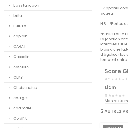
Boss tandoori
- Appareil cons
vigueur
brita
N.B. : *Portes 
Buffalo
*Particularité
caplain
La jonction en
latérales sur 
CARAT
biais d'une lat
d'égaliser les 
Casselin
tombent entre 
caterlite
Score G
CEKY
4.2 ★★★★
Liam
Chefschoice
5
★★★★★
codigel
Mon resto ma
codimatel
5 AUTRES P
ColdKit