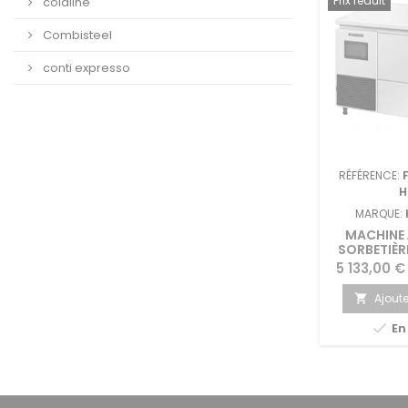
Prix réduit
coldline
Combisteel
conti expresso
RÉFÉRENCE:
H
MARQUE:
MACHINE 
SORBETIÈR
NUGGET FM
Prix
5 133,00 €
H
Ajoute


En