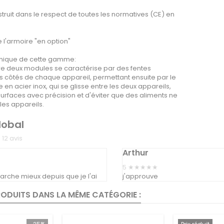
truit dans le respect de toutes les normatives (CE) en
de l'armoire "en option"
 unique de cette gamme:
tre deux modules se caractérise par des fentes
les côtés de chaque appareil, permettant ensuite par le
te en acier inox, qui se glisse entre les deux appareils,
surfaces avec précision et d'éviter que des aliments ne
les appareils.
lobal
★
12
avis
Arthur
5
★★★★★
rche mieux depuis que je l'ai
j'approuve
RODUITS DANS LA MÊME CATÉGORIE :