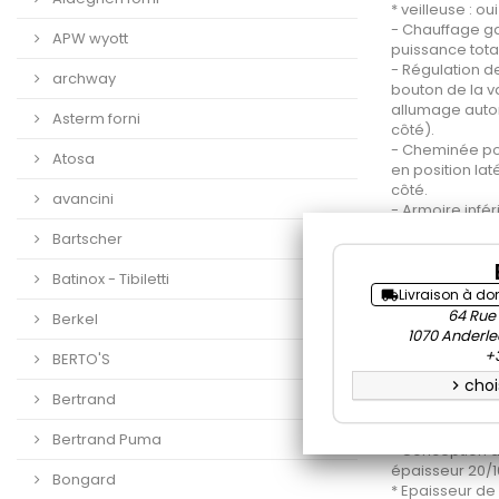
* veilleuse : oui
- Chauffage ga
APW wyott
puissance tota
- Régulation d
archway
bouton de la 
allumage autom
Asterm forni
côté).
- Cheminée pou
Atosa
en position la
côté.
avancini
- Armoire infér
dimensions in
Bartscher
- Module -MON
Batinox - Tibiletti
Nature du chass
Livraison à do
local_shipping
Nature de la ca
64 Rue
Berkel
* Dessus : Acier
1070 Anderle
finition surface
+3
BERTO'S
* Façade et côt
choi
chevron_right
finition surface
Bertrand
* Arrière : Acie
finition surface
Bertrand Puma
* Conception d
épaisseur 20/
Bongard
* Epaisseur de 