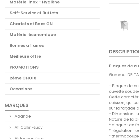
Matériel inox - Hygiène
Self-Service et Buffets
Chariots et Bacs GN
Matériel économique
Bonnes affaires
DESCRIPTIO
Meilleure offre
Plaques de cui
PROMOTIONS
Gamme: DELTA 
2ème CHOIX
- Plaque de cu
Occasions
cuvette soudée
Cette caractér
cuisson, qui co
MARQUES
sur la façade a
- Dimensions u
Adande
Nature de la p
* plaque : en f
Afi Collin-Lucy
* régulation : o
* thermocouple
Aldegheri forni