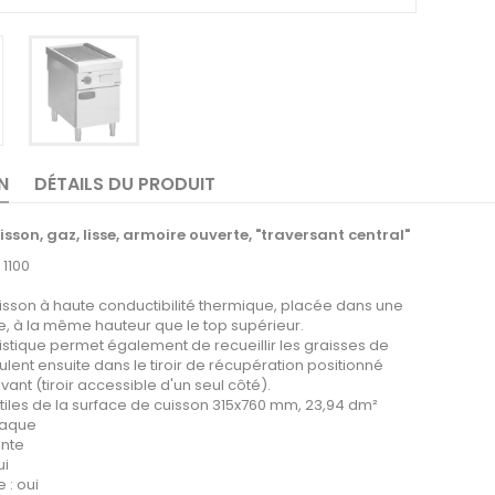
N
DÉTAILS DU PRODUIT
sson, gaz, lisse, armoire ouverte, "traversant central"
1100
isson à haute conductibilité thermique, placée dans une
, à la même hauteur que le top supérieur.
istique permet également de recueillir les graisses de
ulent ensuite dans le tiroir de récupération positionné
vant (tiroir accessible d'un seul côté).
tiles de la surface de cuisson 315x760 mm, 23,94 dm²
laque
onte
ui
 : oui