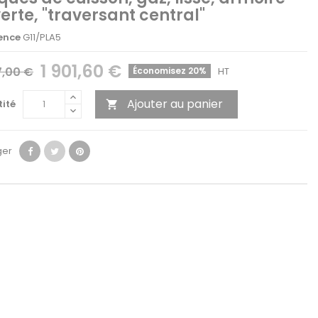
erte, "traversant central"
ence
G11/PLA5
1 901,60 €
7,00 €
Économisez 20%
HT
Ajouter au panier
ité

ger