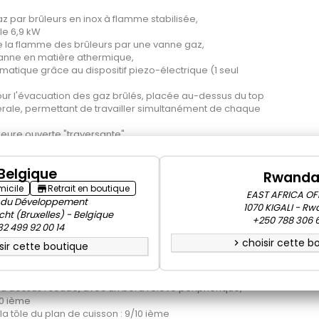
z par brûleurs en inox à flamme stabilisée,
le 6,9 kW
e la flamme des brûleurs par une vanne gaz,
vanne en matière athermique,
atique grâce au dispositif piezo-électrique (1 seul
r l'évacuation des gaz brûlés, placée au-dessus du top
térale, permettant de travailler simultanément de chaque
ieure ouverte "traversante",
ternes: 435x895xh355 mm.
Belgique
OBLOC-, muni de pieds en inox réglables.
Rwand
is : tube en acier traité "anticorrosion"
micile
Retrait en boutique
store
EAST AFRICA OF
rrosserie :
 du Développement
1070 KIGALI - R
 inox AISI 304 18/10,
cht (Bruxelles) - Belgique
+250 788 306 
 satiné
2 499 92 00 14
és : Acier inox AISI 430
choisir cette b
chevron_right
sir cette boutique
 satiné
r inox AISI 430
 satiné
u dessus : soudé, avec un bord relevé périphérique,
10 ième
la tôle du plan de cuisson : 9/10 ième