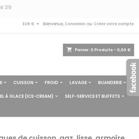
24 39

EUR €
Bienvenue,
Connexion
ou
Créez votre compte
shopping_cart
Panier:
0
Produits - 0,00 €
E
CUISSON
FROID
LAVAGE
BUANDERIE
EL À GLACE (ICE-CREAM)
SELF-SERVICE ET BUFFETS
ques de cuisson, gaz, lisse, armoire