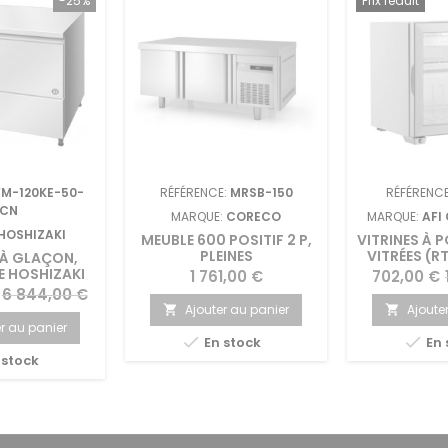
-25%
Prix réduit
FM-120KE-50-
RÉFÉRENCE:
MRSB-150
RÉFÉRENC
CN
MARQUE:
CORECO
MARQUE:
AFI
HOSHIZAKI
MEUBLE 600 POSITIF 2 P,
VITRINES À 
PLEINES
VITRÉES (RT
À GLAÇON,
E HOSHIZAKI
Prix
Prix
P
1 761,00 €
702,00 €
-120KE-50-
Prix
6 844,00 €
CN
Ajouter au panier
Ajoute


de
r au panier


En stock
En 
base
 stock