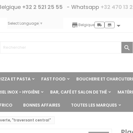
Belgique
+32 2 521 25 55
- Whatsapp
+32 470 13 
Select Language
▼
storefront
Belgique
local_shipping
store

PIZZA ET PASTA
FAST FOOD
BOUCHERIE ET CHARCUTERI
IEL INOX - HYGIÈNE
BAR, CAFÉ ET SALON DE THÉ
MATÉRI
NFRICO
BONNES AFFAIRES
TOUTES LES MARQUES
verte, "traversant central"
Pla