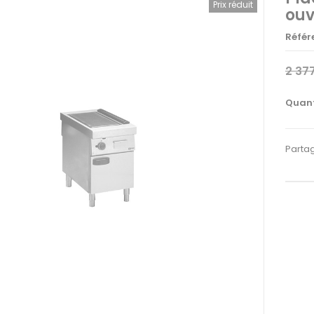
Prix réduit
ouv
Référ
2 37
Quant
Parta