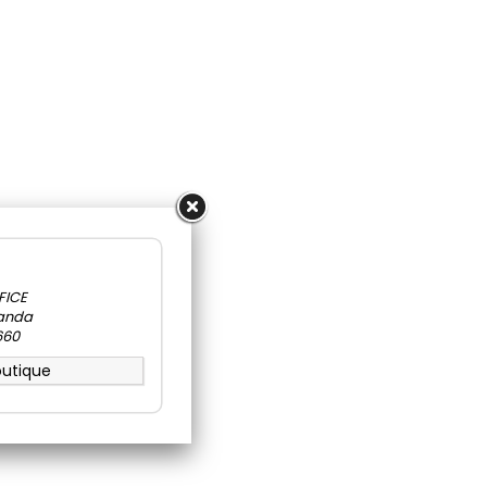
a
FICE
wanda
660
outique