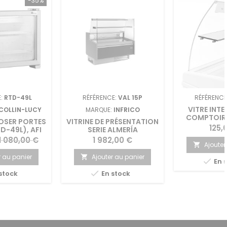
-35%
E:
RTD-49L
RÉFÉRENCE:
VAL 15P
RÉFÉRENCE
VITRE INTE
 COLLIN-LUCY
MARQUE:
INFRICO
COMPTOIR
POSER PORTES
VITRINE DE PRÉSENTATION
Prix
125,
D-49L), AFI
SERIE ALMERÍA
rix
Prix
1 080,00 €
1 982,00 €
Ajouter

de
r au panier
Ajouter au panier


En 
base

stock
En stock