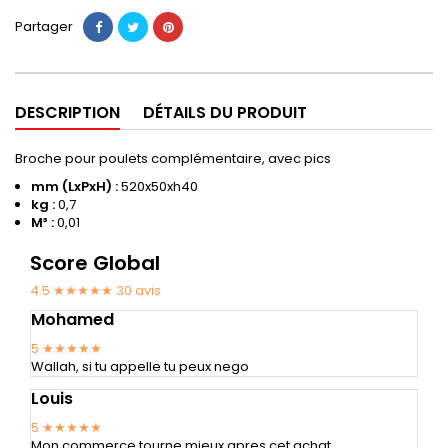
Partager
DESCRIPTION
DÉTAILS DU PRODUIT
Broche pour poulets complémentaire, avec pics
mm (LxPxH) :
520x50xh40
kg :
0,7
M³ :
0,01
Score Global
4.5 ★★★★★
30
avis
Mohamed
5
★★★★★
Wallah, si tu appelle tu peux nego
Louis
5
★★★★★
Mon commerce tourne mieux apres cet achat