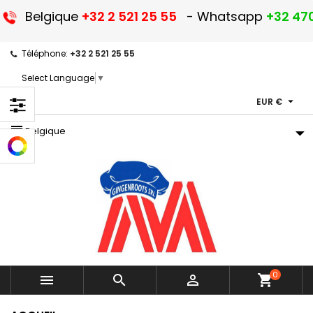
Belgique
+32 2 521 25 55
- Whatsapp
+32 470
Téléphone:
+32 2 521 25 55
Select Language
▼

EUR €
storefront
Belgique
0



shopping_cart