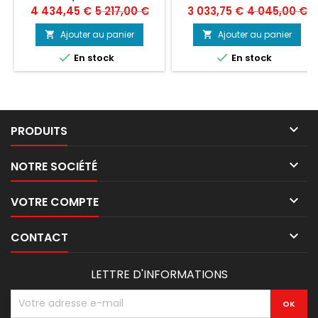
COULISSANTES EN VERRES -
AUTONOME - BAC INTÉGRÉ
Prix
Prix
Prix
Prix
4 434,45 €
5 217,00 €
3 033,75 €
4 045,00 €
NOIR
de
de
Ajouter au panier
Ajouter au panier


base
base


En stock
En stock

PRODUITS

NOTRE SOCIÉTÉ

VOTRE COMPTE

CONTACT
LETTRE D'INFORMATIONS