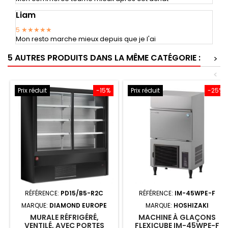
Liam
5
★★★★★
Mon resto marche mieux depuis que je l'ai
5 AUTRES PRODUITS DANS LA MÊME CATÉGORIE :
>
<
Prix réduit
-15%
Prix réduit
-25%
RÉFÉRENCE:
PD15/B5-R2C
RÉFÉRENCE:
IM-45WPE-F
MARQUE:
DIAMOND EUROPE
MARQUE:
HOSHIZAKI
MURALE RÉFRIGÉRÉ,
MACHINE À GLAÇONS
VENTILÉ, AVEC PORTES
FLEXICUBE IM-45WPE-F