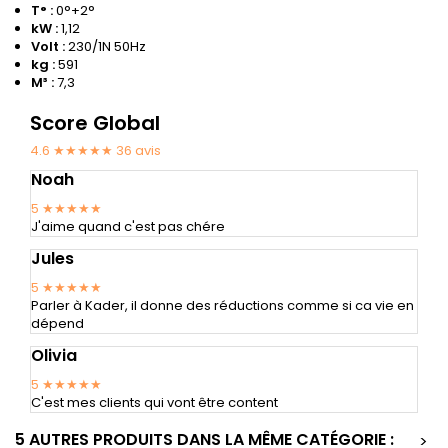
T° :
0°+2°
kW :
1,12
Volt :
230/1N 50Hz
kg :
591
M³ :
7,3
Score Global
4.6 ★★★★★
36
avis
Noah
5
★★★★★
J'aime quand c'est pas chére
Jules
5
★★★★★
Parler à Kader, il donne des réductions comme si ca vie en
dépend
Olivia
5
★★★★★
C'est mes clients qui vont être content
5 AUTRES PRODUITS DANS LA MÊME CATÉGORIE :
>