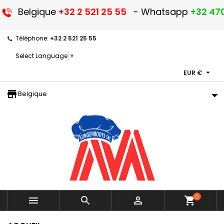
Belgique
+32 2 521 25 55
- Whatsapp
+32 470
Téléphone:
+32 2 521 25 55
Select Language
▼

EUR €
storefront
Belgique
0



shopping_cart