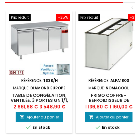
<
Prix réduit
-25%
Prix réduit
-2%
RÉFÉRENCE:
TS3B/H
RÉFÉRENCE:
ALFA1800
MARQUE:
DIAMOND EUROPE
MARQUE:
NOMACOOL
TABLE DE CONGÉLATION,
FRIGO COFFRE -
VENTILÉE, 3 PORTES GN 1/1,
REFROIDISSEUR DE
(SANS GROUPE)
BOUTEILLES 508 L PORTES
Prix
Prix
Prix
Prix
2 661,68 €
3 548,90 €
1 136,80 €
1 160,00 €
COULISSANTES
de
de
Ajouter au panier
Ajouter au panier


base
base


En stock
En stock