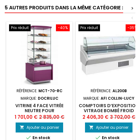
5 AUTRES PRODUITS DANS LA MÊME CATÉGORIE :
>
<
Prix réduit
-40%
Prix réduit
-35%
RÉFÉRENCE:
MCT-70-RC
RÉFÉRENCE:
AL200B
MARQUE:
DOCRILUC
MARQUE:
AFI COLLIN-LUCY
VITRINE 4 FACE VITRÉE
COMPTOIRS D’EXPOSITION
NEUTRE POUR
VITRAGE BOMBÉ FROID
VIENNOISERIES -
STATIQUE (AL200B)
Prix
Prix
Prix
Prix
1 701,00 €
2 835,00 €
2 406,30 €
3 702,00 €
700X700X1850 MM -
de
de
DOCRILUC
Ajouter au panier
Ajouter au panier


base
base


En stock
En stock