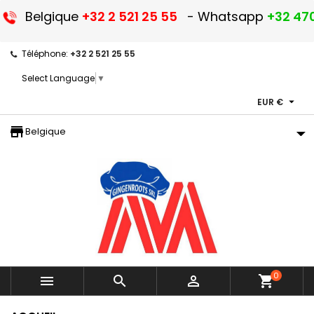
Belgique
+32 2 521 25 55
- Whatsapp
+32 470
Téléphone:
+32 2 521 25 55
Select Language
▼

EUR €
storefront
Belgique
0



shopping_cart