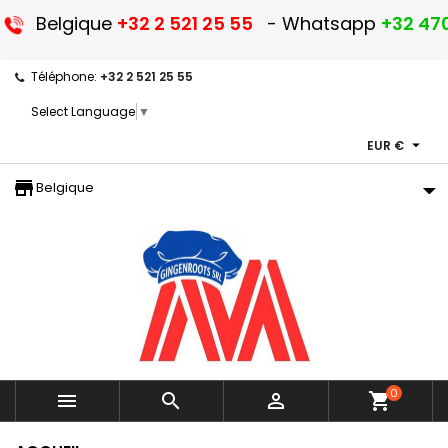
Belgique
+32 2 521 25 55
- Whatsapp
+32 470
Téléphone:
+32 2 521 25 55
Select Language
▼

EUR €
storefront
Belgique
0



shopping_cart