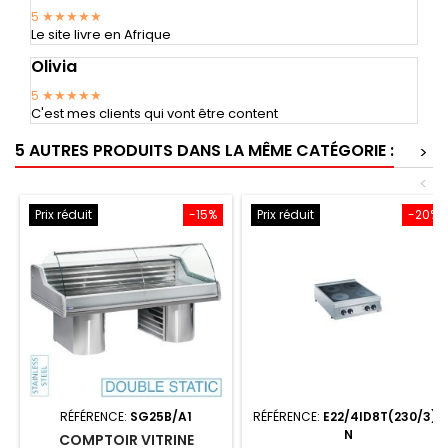
5
★★★★★
Le site livre en Afrique
Olivia
5
★★★★★
C'est mes clients qui vont être content
5 AUTRES PRODUITS DANS LA MÊME CATÉGORIE :
>
<
Prix réduit
-15%
Prix réduit
-20%
RÉFÉRENCE:
SG25B/A1
RÉFÉRENCE:
E22/4ID8T(230/3)-
N
COMPTOIR VITRINE