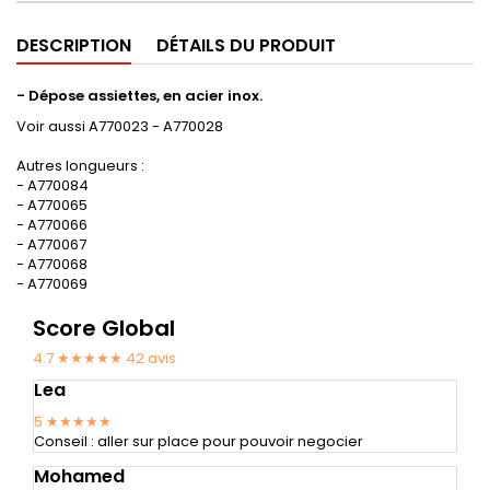
DESCRIPTION
DÉTAILS DU PRODUIT
- Dépose assiettes, en acier inox.
Voir aussi A770023 - A770028
Autres longueurs :
- A770084
- A770065
- A770066
- A770067
- A770068
- A770069
Score Global
4.7 ★★★★★
42
avis
Lea
5
★★★★★
Conseil : aller sur place pour pouvoir negocier
Mohamed