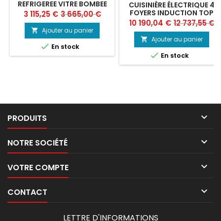
REFRIGEREE VITRE BOMBEE
CUISINIÈRE ÉLECTRIQUE 4
FOYERS INDUCTION TOP
Prix
Prix
3 115,25 €
3 665,00 €
Prix
Prix
10 190,04 €
12 737,55 €
de
Ajouter au panier

de
base
Ajouter au panier


En stock
base

En stock

PRODUITS

NOTRE SOCIÉTÉ

VOTRE COMPTE

CONTACT
LETTRE D'INFORMATIONS