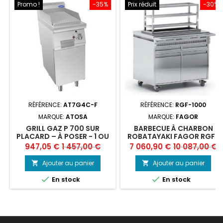
Promo !
-35%
Prix réduit
-30%
RÉFÉRENCE:
AT7G4C-F
RÉFÉRENCE:
RGF-1000
MARQUE:
ATOSA
MARQUE:
FAGOR
GRILL GAZ P 700 SUR
BARBECUE À CHARBON
PLACARD – À POSER - 1 OU
ROBATAYAKI FAGOR RGF-
2 BRÛLEURS - ATOSA
1000
Prix
Prix
Prix
Prix
947,05 €
1 457,00 €
7 060,90 €
10 087,00 €
de
de
Ajouter au panier
Ajouter au panier


base
base


En stock
En stock