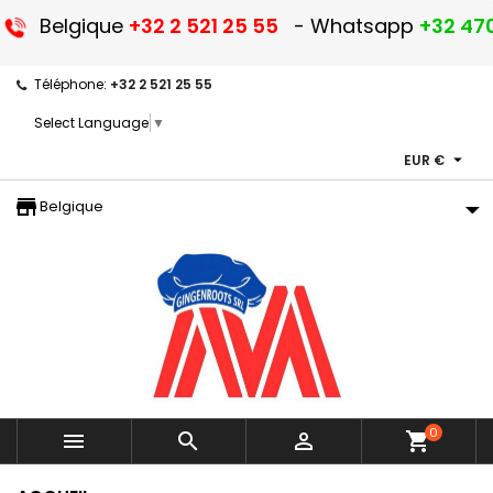
Belgique
+32 2 521 25 55
- Whatsapp
+32 470
Téléphone:
+32 2 521 25 55
Select Language
▼

EUR €
storefront
Belgique
0



shopping_cart