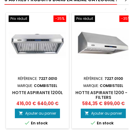
>
<
Prix réduit
-35%
Prix réduit
-35%
RÉFÉRENCE:
7227.0010
RÉFÉRENCE:
7227.0100
MARQUE:
COMBISTEEL
MARQUE:
COMBISTEEL
HOTTE ASPIRANTE 1200L
HOTTE ASPIRANTE 1200 - 4
FILTERS
Prix
Prix
Prix
Prix
416,00 €
640,00 €
584,35 €
899,00 €
de
de
Ajouter au panier
Ajouter au panier


base
base


En stock
En stock