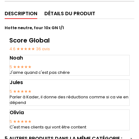
DESCRIPTION
DÉTAILS DU PRODUIT
Hotte neutre, four 10x GN 1/1
Score Global
4.6 ★★★★★
36
avis
Noah
5
★★★★★
J'aime quand c'est pas chére
Jules
5
★★★★★
Parler à Kader, il donne des réductions comme si ca vie en
dépend
Olivia
5
★★★★★
C'est mes clients qui vont être content
5 AUTRES PRODUITS DANS LA MÊME CATÉGORIE :