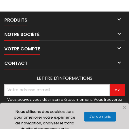

PRODUITS

NOTRE SOCIÉTÉ

VOTRE COMPTE

CONTACT
LETTRE D'INFORMATIONS
Vous pouvez vous désinscrire à tout moment. Vous trouverez
pour cela nos informations de contact dans les conditions
d'utilisation du site.
Nous utilisons des cookies tiers
J'ai compris
pour améliorer votre expérience
de navigation, analyser le trafic
du site et personnaliser le