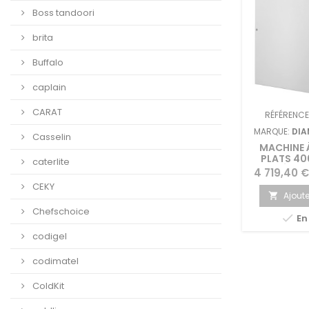
Boss tandoori
brita
Buffalo
caplain
CARAT
RÉFÉRENCE
MARQUE:
DIA
Casselin
MACHINE 
PLATS 40
caterlite
RÉSERV
Prix
4 719,40 €
CEKY
Ajoute

Chefschoice

En
codigel
codimatel
ColdKit