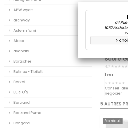
Appareil constr
APW wyott
LES +
archway
ADVANTAGE:
64 Rue
1070 Anderle
Gicleurs en lai
Asterm forni
+3
compacts et cr
choi
Atosa
chevron_right
Timer électron
nettoyage/déta
avancini
Score G
Bartscher
4.7 ★★★★★
Batinox - Tibiletti
Lea
Berkel
5
★★★★★
Conseil : al
BERTO'S
negocier
Bertrand
5 AUTRES P
Bertrand Puma
Prix réduit
Bongard