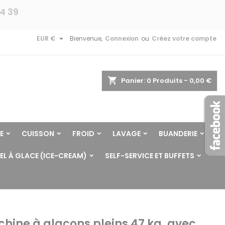
24 39

EUR €
Bienvenue,
Connexion
ou
Créez votre compte
shopping_cart
Panier:
0
Produits - 0,00 €
E
CUISSON
FROID
LAVAGE
BUANDERIE
EL À GLACE (ICE-CREAM)
SELF-SERVICE ET BUFFETS
hine à glaçons pleins 47 kg, avec