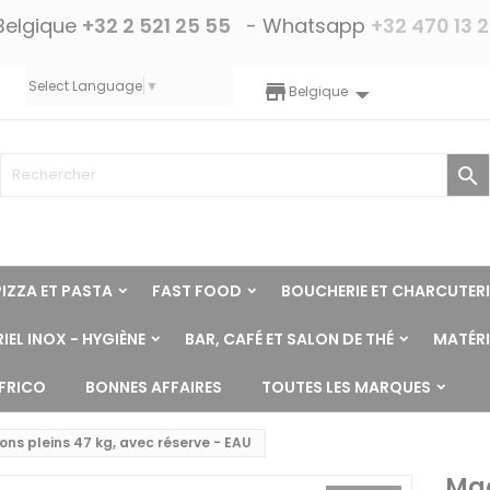
Belgique
+32 2 521 25 55
- Whatsapp
+32 470 13 
Select Language
▼
storefront
Belgique

PIZZA ET PASTA
FAST FOOD
BOUCHERIE ET CHARCUTERI
IEL INOX - HYGIÈNE
BAR, CAFÉ ET SALON DE THÉ
MATÉRI
NFRICO
BONNES AFFAIRES
TOUTES LES MARQUES
ns pleins 47 kg, avec réserve - EAU
Mac