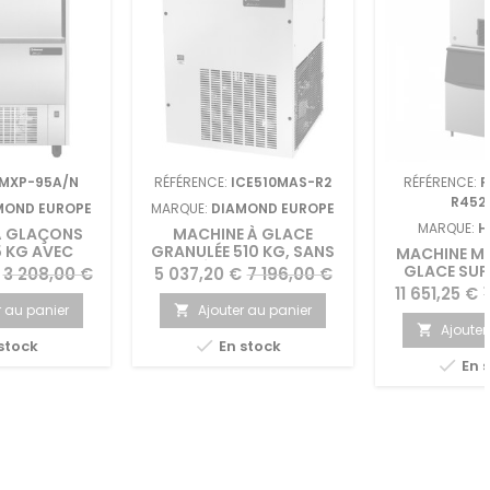
MXP-95A/N
RÉFÉRENCE:
ICE510MAS-R2
RÉFÉRENCE:
F
R452
MOND EUROPE
MARQUE:
DIAMOND EUROPE
MARQUE:
H
À GLAÇONS
MACHINE À GLACE
 KG AVEC
GRANULÉE 510 KG, SANS
MACHINE M
E 37 KG
RÉSERVE "AIR"
GLACE SUP
Prix
Prix
Prix
3 208,00 €
5 037,20 €
7 196,00 €
HOSHIZAKI 
Prix
P
11 651,25 €
de
de
R452
r au panier
Ajouter au panier

base
base
Ajouter


stock
En stock

En 