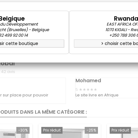
uit dans le respect de toutes les normatives (CE) en vigueur.
Belgique
Rwand
 du Développement
EAST AFRICA OF
cht (Bruxelles) - Belgique
1070 KIGALI - R
ton, conçus pour éliminer la magnétisation du calcaire. Alimentation 
2 499 92 00 14
+250 788 306 
istallins. Leurs formes répondent à toutes les exigences du secteur.
sir cette boutique
choisir cette b
chevron_right
ique avec système automatique de lavage "AWS" (disponible seulemen
rtrage sans utiliser le cycle de refroidissement.
lobal
42
avis
Mohamed
5
★★★★★
ler sur place pour pouvoir
Le site livre en Afrique
RODUITS DANS LA MÊME CATÉGORIE :
-30%
Prix réduit
-25%
Prix réduit