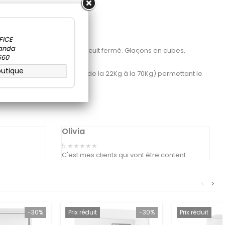
a
FICE
wanda
en eau durant le cycle en circuit fermé. Glaçons en cubes,
660
outique
t dans les versions inox de la 22Kg à la 70Kg) permettant le
Olivia
5
★★★★★
C'est mes clients qui vont être content
<
>
-30%
Prix réduit
-30%
Prix réduit