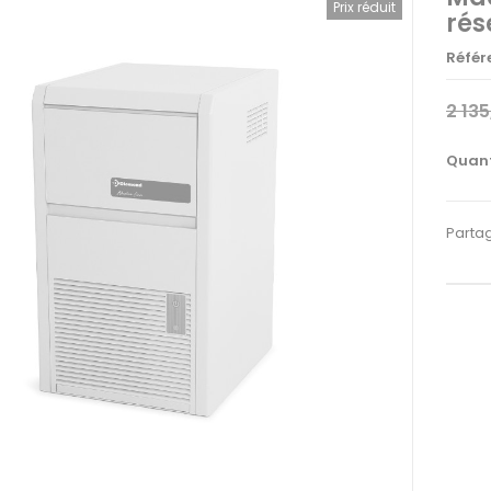
Prix réduit
rés
Référ
2 13
Quant
Parta