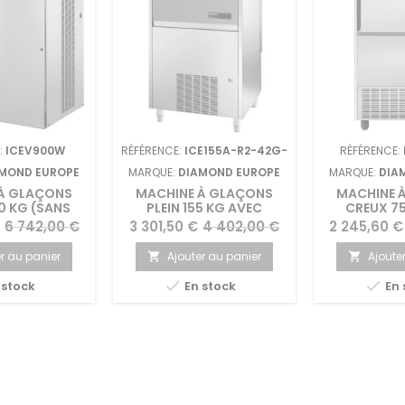
:
ICEV900W
RÉFÉRENCE:
ICE155A-R2-42G-
RÉFÉRENCE:
MOND EUROPE
MARQUE:
DIAMOND EUROPE
MARQUE:
DIA
À GLAÇONS
MACHINE À GLAÇONS
MACHINE 
0 KG (SANS
PLEIN 155 KG AVEC
CREUX 75
E) - EAU
RÉSERVE - AIR
RÉSERV
Prix
Prix
Prix
Prix
6 742,00 €
3 301,50 €
4 402,00 €
2 245,60 €
de
de
r au panier
Ajouter au panier
Ajoute


base
base


 stock
En stock
En 