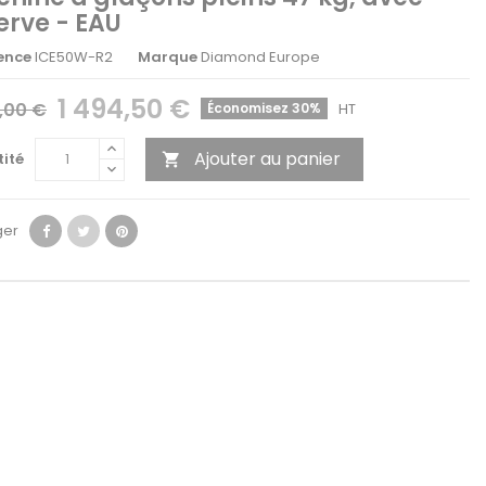
erve - EAU
ence
ICE50W-R2
Marque
Diamond Europe
1 494,50 €
5,00 €
Économisez 30%
HT
Ajouter au panier
ité

ger