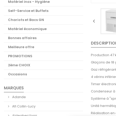
Matériel inox - Hygiène
Self-Service et Buffets
Chariots et Bacs GN

Matériel économique
Bonnes affaires
DESCRIPTIO
Meilleure offre
Production 47 
PROMOTIONS
Glaçons de 18 
2ème CHOIX
Gaz réfrigéran
Occasions
4 vérins inféri
Timer électro
MARQUES
Condenseur à 
Adande
Système à "spr
Unité hermétiq
Afi Collin-Lucy
Réalisation en 
Aldegheri forni