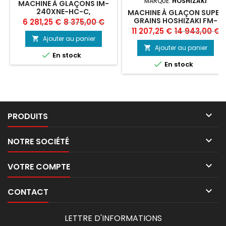
MARQUE:
HOSHIZAKI
MACHINE À GLAÇONS IM-
240XNE-HC-C,
MACHINE À GLAÇON SUPER
HOSHIZAKI...
GRAINS HOSHIZAKI FM-
Prix
Prix
6 281,25 €
8 375,00 €
480AWKE-R452N-SB
Prix
Prix
11 207,25 €
14 943,00 €
de
Ajouter au panier

de
base
Ajouter au panier


En stock
base

En stock

PRODUITS

NOTRE SOCIÉTÉ

VOTRE COMPTE

CONTACT
LETTRE D'INFORMATIONS