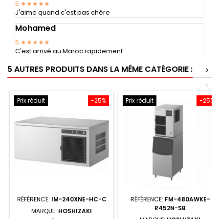
5
★★★★★
J'aime quand c'est pas chére
Mohamed
5
★★★★★
C'est arrivé au Maroc rapidement
5 AUTRES PRODUITS DANS LA MÊME CATÉGORIE :
>
<
Prix réduit
-25%
Prix réduit
-25%
RÉFÉRENCE:
IM-240XNE-HC-C
RÉFÉRENCE:
FM-480AWKE-
R452N-SB
MARQUE:
HOSHIZAKI