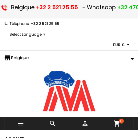
Belgique
+32 2 521 25 55
- Whatsapp
+32 470
Téléphone:
+32 2 521 25 55
Select Language
▼

EUR €
storefront
Belgique
0



shopping_cart