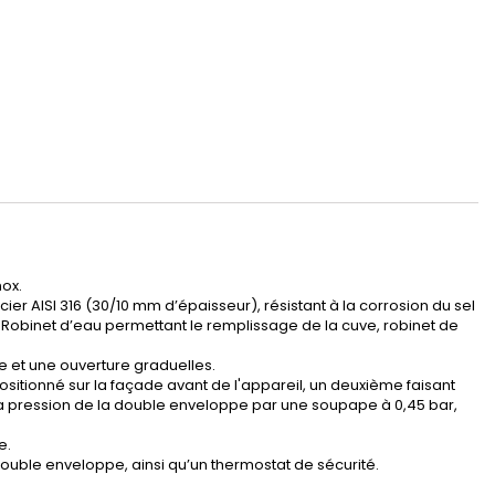
nox.
ier AISI 316 (30/10 mm d’épaisseur), résistant à la corrosion du sel
 Robinet d’eau permettant le remplissage de la cuve, robinet de
e et une ouverture graduelles.
sitionné sur la façade avant de l'appareil, un deuxième faisant
 la pression de la double enveloppe par une soupape à 0,45 bar,
e.
double enveloppe, ainsi qu’un thermostat de sécurité.