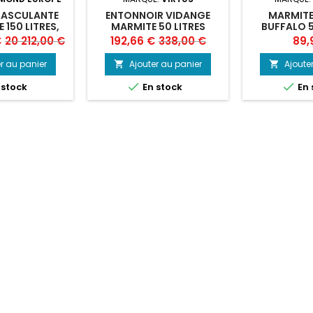
BASCULANTE
ENTONNOIR VIDANGE
MARMITE
 150 LITRES,
MARMITE 50 LITRES
BUFFALO 5
E INDIRECT
Prix
Prix
Prix
Prix
€
20 212,00 €
192,66 €
338,00 €
89,
de
de
r au panier
Ajouter au panier
Ajoute


base
base


 stock
En stock
En 