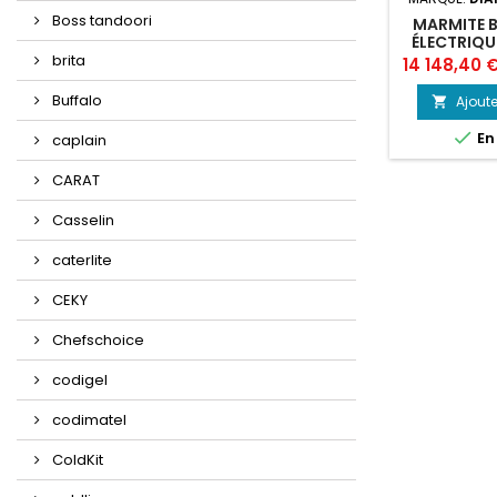
Boss tandoori
MARMITE 
ÉLECTRIQUE
CHAUFFAG
brita
Prix
14 148,40 
Buffalo
Ajoute


En
caplain
CARAT
Casselin
caterlite
CEKY
Chefschoice
codigel
codimatel
ColdKit