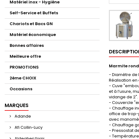
Matériel inox - Hygiène
Self-Service et Buffets
Chariots et Bacs GN
Matériel économique
Bonnes affaires
DESCRIPTIO
Meilleure offre
Marmite ronde
PROMOTIONS
- Diamètre de
2ème CHOIX
Réalisation en 
- Cuve "embouti
Occasions
et à l’usure, 
vidange de 2".
- Couvercle "e
MARQUES
- Chauffage in
office de trop
Adande
avec manomètr
- Chauffage ga
Afi Collin-Lucy
- Pressostat d
- Température 
Aldegheri forni