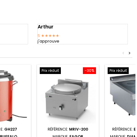
Arthur
5
★★★★★
j'approuve
<
>
Prix réduit
-30%
Prix réduit
E:
GH227
RÉFÉRENCE:
MRIV-200
RÉFÉRENCE:
E
BUFFALO
MARQUE:
FAGOR
MARQUE:
DIAM