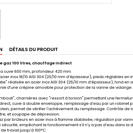
N
DÉTAILS DU PRODUIT
 gaz 100 litres, chauffage indirect
 la cuve 600 mm, profondeur 420 mm.
acier inox 18/10 AISI 304 (20/10 mm d’épaisseur), pieds réglables en i
e" réalisée en acier inox AISI 304 (25/10 mm d’épaisseur), fond en ac
munie d’une crépine amovible pour protection de la vanne de vidange.
mbouti", charnières avec "ressort à torsion" permettant une fermetur
direct, cuve à double enveloppe, remplissage d’eau par un robinet po
-plein, permet de vérifier l'achèvement du remplissage. Contrôle de
e, et soupape de dépression.
z par brûleurs en acier inox à flamme stabilisée, régulation par vann
e sécurité, empêchant le fonctionnement s’il n’y a pas d’eau dans la 
de travail jusqu’à 100°C.