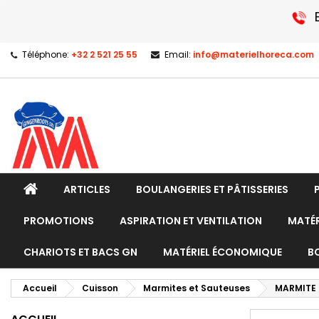
Téléphone:
+32 2 521 25 55
Email:
info@materielhoreca.com
ARTICLES
BOULANGERIES ET PÂTISSERIES
PROMOTIONS
ASPIRATION ET VENTILATION
MATÉR
CHARIOTS ET BACS GN
MATÉRIEL ÉCONOMIQUE
B
Accueil
Cuisson
Marmites et Sauteuses
MARMITE 