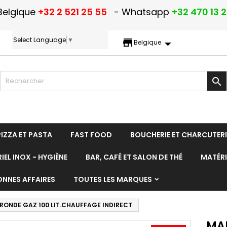
Belgique
+32 2 521 25 55
- Whatsapp
+32 470 13 
Select Language
▼
storefront
Belgique

PIZZA ET PASTA
FAST FOOD
BOUCHERIE ET CHARCUTERI
IEL INOX - HYGIÈNE
BAR, CAFÉ ET SALON DE THÉ
MATÉRI
ONNES AFFAIRES
TOUTES LES MARQUES
RONDE GAZ 100 LIT.CHAUFFAGE INDIRECT
MAR