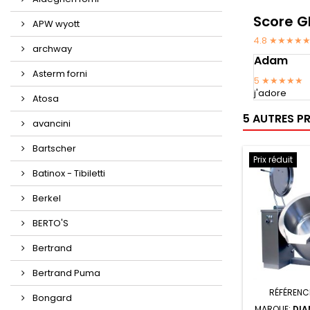
Score G
APW wyott
4.8 ★★★★
archway
Adam
Asterm forni
5
★★★★★
j'adore
Atosa
5 AUTRES P
avancini
Bartscher
Prix réduit
Batinox - Tibiletti
Berkel
BERTO'S
Bertrand
Bertrand Puma
RÉFÉRENC
Bongard
MARQUE:
DIA