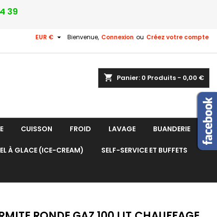
24 39

EUR €
Bienvenue,
Connexion
ou
Créez votre compte
shopping_cart
Panier:
0
Produits - 0,00 €
E
CUISSON
FROID
LAVAGE
BUANDERIE
EL À GLACE (ICE-CREAM)
SELF-SERVICE ET BUFFETS
MITE RONDE GAZ 100 LIT.CHAUFFAGE