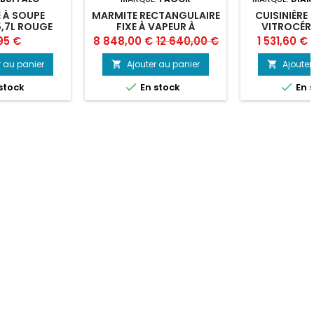
 À SOUPE
MARMITE RECTANGULAIRE
CUISINIÈRE 
,7L ROUGE
FIXE À VAPEUR À
VITROCÉR
CHAUFFAGE INDIRECT
ZONES
Prix
Prix
Prix
P
95 €
8 848,00 €
12 640,00 €
1 531,60 €
FAGOR MRIV-200
de
r au panier
Ajouter au panier
Ajouter


base


stock
En stock
En 