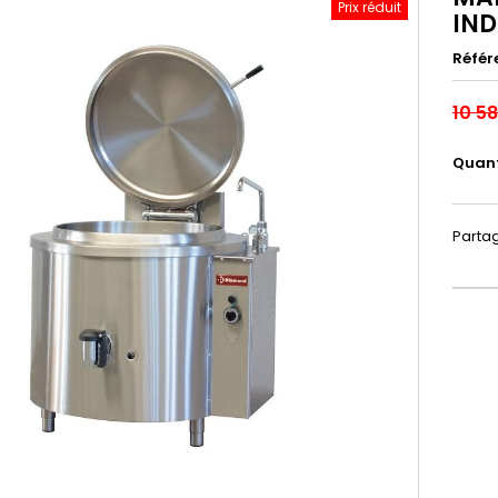
Prix réduit
IND
Référ
10 5
Quant
Parta