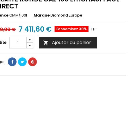
IRECT
ence
GMM/100I
Marque
Diamond Europe
7 411,60 €
88,00 €
Économisez 30%
HT
Ajouter au panier
ité

ger