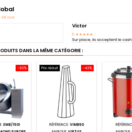
lobal
★
48
avis
Victor
5
★★★★★
Sur place, ils acceptent le cash
RODUITS DANS LA MÊME CATÉGORIE :
-30%
Prix réduit
-43%
E:
EMB/150I
RÉFÉRENCE:
VIMB50
RÉFÉRENC
MOND EUROPE
MARQUE:
VIRTUS
MARQUE: