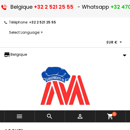
Belgique
+32 2 521 25 55
- Whatsapp
+32 470
Téléphone:
+32 2 521 25 55
Select Language
▼

EUR €
storefront
Belgique
0



shopping_cart