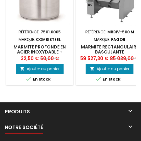
RÉFÉRENCE:
7501.0005
RÉFÉRENCE:
MRBIV-500 M
MARQUE:
COMBISTEEL
MARQUE:
FAGOR
MARMITE PROFONDE EN
MARMITE RECTANGULAIRE
ACIER INOXYDABLE +
BASCULANTE
COUVERCLE
AUTOMATIQUE À VAPEUR
Prix
Prix
Prix
Prix
32,50 €
50,00 €
59 527,30 €
85 039,00 €
AVEC MÉLANGEUR ET
de
de
MONITEUR PLC, À
Ajouter au panier
Ajouter au panier


CHAUFFAGE INDIRECT
base
base
FAGOR MRBIV-500 M


En stock
En stock

PRODUITS

NOTRE SOCIÉTÉ