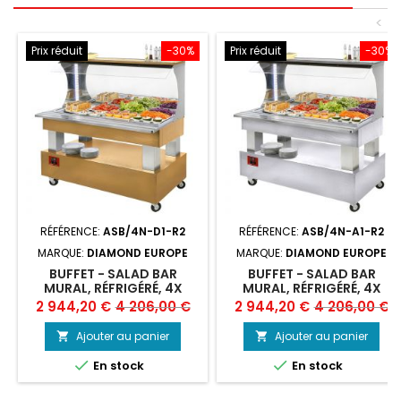
<
Prix réduit
-30%
Prix réduit
-30%
RÉFÉRENCE:
ASB/4N-D1-R2
RÉFÉRENCE:
ASB/4N-A1-R2
MARQUE:
DIAMOND EUROPE
MARQUE:
DIAMOND EUROPE
BUFFET - SALAD BAR
BUFFET - SALAD BAR
MURAL, RÉFRIGÉRÉ, 4X
MURAL, RÉFRIGÉRÉ, 4X
GN1/1-150 (BOIS CHÊNE
GN1/1-150 (BOIS BLANC)
Prix
Prix
Prix
Prix
2 944,20 €
4 206,00 €
2 944,20 €
4 206,00 €
CLAIR)
de
de
Ajouter au panier
Ajouter au panier


base
base


En stock
En stock