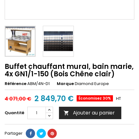
Buffet chauffant mural, bain marie,
4x GN1/1-150 (Bois Chêne clair)
Référence
ABM/4N-D1
Marque
Diamond Europe
2 849,70 €
4 071,00 €
Économisez 30%
HT
Ajouter au panier
Quantité

Partager