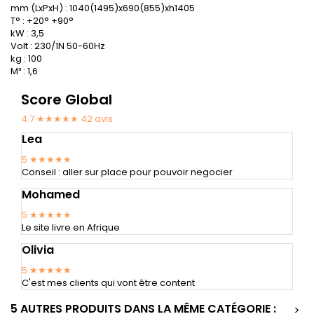
mm (LxPxH) : 1040(1495)x690(855)xh1405
T° : +20° +90°
kW : 3,5
Volt : 230/1N 50-60Hz
kg : 100
M³ : 1,6
Score Global
4.7 ★★★★★
42
avis
Lea
5
★★★★★
Conseil : aller sur place pour pouvoir negocier
Mohamed
5
★★★★★
Le site livre en Afrique
Olivia
5
★★★★★
C'est mes clients qui vont être content
5 AUTRES PRODUITS DANS LA MÊME CATÉGORIE :
>