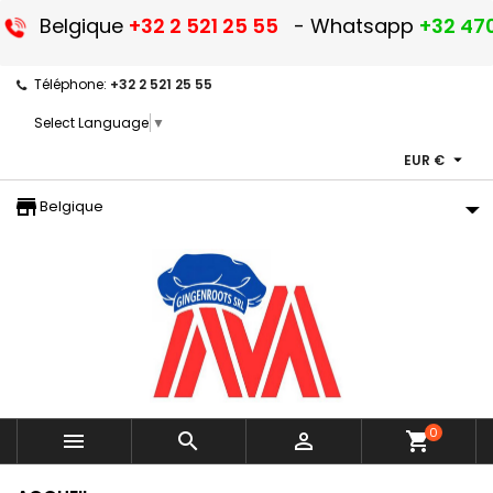
Belgique
+32 2 521 25 55
- Whatsapp
+32 470
Téléphone:
+32 2 521 25 55
Select Language
▼

EUR €
storefront
Belgique
0



shopping_cart